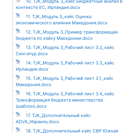
10. TJK_Модуль 3_кэйс Бюджетный анализ в
контексте ЕС, Ирландия.docx
11. TJK_Модуль 3_кэйс Оценка
экономического влияния Македония.docx
12. TJK_Модуль 3_Пример трансформации
бюджета по кэйсу Македонии.docx
13. TJK_Модуль 3_Рабочий лист 3.2_кэйс
Сингапур.docx
14. TJK_Модуль 3_Рабочий лист 3.3_кэйс
Ирландия.docx
15. TJK_Модуль 3_Рабочий лист 3.1_кэйс
Македония.docx
16. TJK_Модуль 3_Рабочий лист 3.4_кэйс
Трансформация бюджета министерства
(шаблон).docx
17. TJK_Дополнительный кэйс
ADVA_Израиль.docx
18. TJK_Дополнительный кэйс CBP Южная