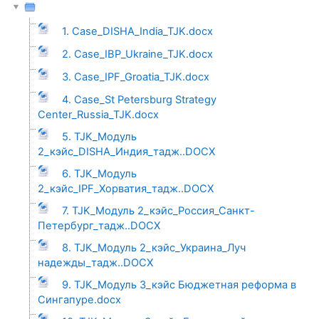
1. Case_DISHA_India_TJK.docx
2. Case_IBP_Ukraine_TJK.docx
3. Case_IPF_Groatia_TJK.docx
4. Case_St Petersburg Strategy
Center_Russia_TJK.docx
5. TJK_Модуль
2_кэйс_DISHA_Индия_тадж..DOCX
6. TJK_Модуль
2_кэйс_IPF_Хорватия_тадж..DOCX
7. TJK_Модуль 2_кэйс_Россия_Санкт-
Петербург_тадж..DOCX
8. TJK_Модуль 2_кэйс_Украина_Луч
надежды_тадж..DOCX
9. TJK_Модуль 3_кэйс Бюджетная реформа в
Сингапуре.docx