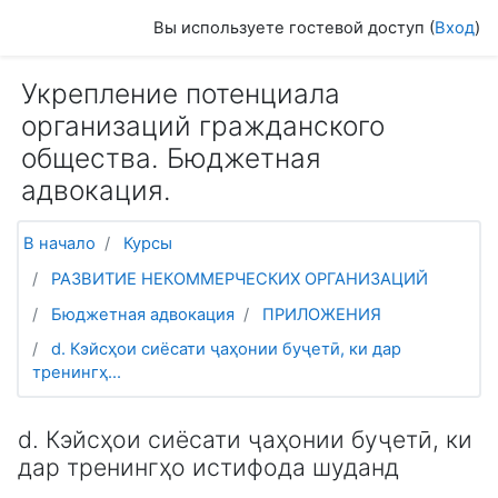
Перейти к основному содержанию
Вы используете гостевой доступ (
Вход
)
Укрепление потенциала
организаций гражданского
общества. Бюджетная
адвокация.
В начало
Курсы
РАЗВИТИЕ НЕКОММЕРЧЕСКИХ ОРГАНИЗАЦИЙ
Бюджетная адвокация
ПРИЛОЖЕНИЯ
d. Кэйсҳои сиёсати ҷаҳонии буҷетӣ, ки дар
тренингҳ...
d. Кэйсҳои сиёсати ҷаҳонии буҷетӣ, ки
дар тренингҳо истифода шуданд