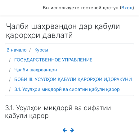
Перейти к основному содержанию
Вы используете гостевой доступ (
Вход
)
Ҷалби шаҳрвандон дар қабули
қарорҳои давлатӣ
В начало
Курсы
ГОСУДАРСТВЕННОЕ УПРАВЛЕНИЕ
Ҷалби шаҳрвандон
БОБИ III. УСУЛҲОИ ҚАБУЛИ ҚАРОРҲОИ ИДОРАКУНӢ
3.1. Усулҳои миқдорӣ ва сифатии қабули қарор
3.1. Усулҳои миқдорӣ ва сифатии
қабули қарор