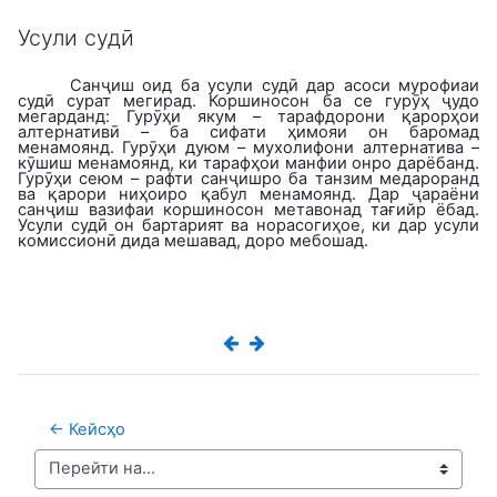
Усули судӣ
Санҷиш оид ба усули судӣ дар асоси мурофиаи
судӣ сурат мегирад.
Коршиносон ба се гурӯҳ ҷудо
мегарданд: Гурӯҳи якум – тарафдорони қарорҳои
алтернативӣ – ба сифати ҳимояи он баромад
менамоянд. Гурӯҳи дуюм – мухолифони алтернатива –
кӯшиш менамоянд, ки тарафҳои манфии онро дарёбанд.
Гурӯҳи сеюм – рафти санҷиш
ро
ба танзим медароранд
ва қарори ниҳоиро қабул менамоянд. Дар ҷараёни
санҷиш вазифаи коршиносон метавонад тағийр ёбад.
Усули судӣ он бартарият ва норасогиҳое, ки дар усули
комиссионӣ дида мешавад, доро мебошад.
← Кейсҳо
Перейти на...