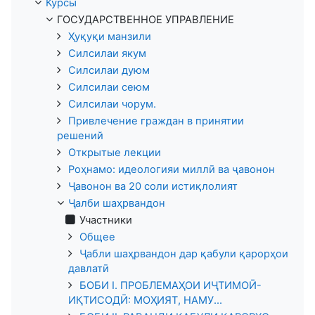
Курсы
ГОСУДАРСТВЕННОЕ УПРАВЛЕНИЕ
Ҳуқуқи манзили
Силсилаи якум
Силсилаи дуюм
Силсилаи сеюм
Силсилаи чорум.
Привлечение граждан в принятии
решений
Открытые лекции
Роҳнамо: идеологияи миллӣ ва ҷавонон
Ҷавонон ва 20 соли истиқлолият
Ҷалби шаҳрвандон
Участники
Общее
Ҷабли шаҳрвандон дар қабули қарорҳои
давлатӣ
БОБИ I. ПРОБЛЕМАҲОИ ИҶТИМОӢ-
ИҚТИСОДӢ: МОҲИЯТ, НАМУ...