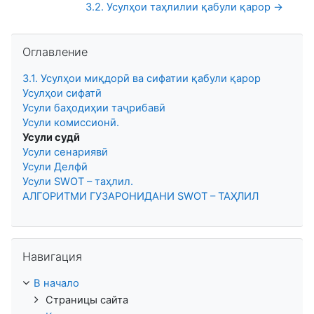
3.2. Усулҳои таҳлилии қабули қарор →
Пропустить Оглавление
Оглавление
3.1. Усулҳои миқдорӣ ва сифатии қабули қарор
Усулҳои сифатӣ
Усули баҳодиҳии таҷрибавӣ
Усули комиссионӣ.
Усули судӣ
Усули сенариявӣ
Усули Делфӣ
Усули SWOT – таҳлил.
АЛГОРИТМИ ГУЗАРОНИДАНИ SWOT – ТАҲЛИЛ
Пропустить Навигация
Навигация
В начало
Страницы сайта