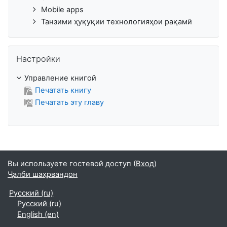
Mobile apps
Танзими ҳуқуқии технологияҳои рақамӣ
Пропустить Настройки
Настройки
Управление книгой
Печатать книгу
Печатать эту главу
Вы используете гостевой доступ (
Вход
)
Ҷалби шаҳрвандон
Русский ‎(ru)‎
Русский ‎(ru)‎
English ‎(en)‎