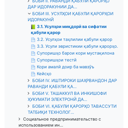
БОБИ II. РАВАНДИ ҚАБУЛИ ҚАРОРҲО
ДАР ИДОРАКУНИИ ДА...
БОБИ III. УСУЛҲОИ ҚАБУЛИ ҚАРОРҲОИ
ИДОРАКУНӢ
3.1. Усулҳои миқдорӣ ва сифатии
қабули қарор
3.2. Усулҳои таҳлилии қабули қарор
3.3. Усули эвристикии қабули қарорҳо.
Супоришҳо барои кори мустақилона
Супоришҳои тестӣ
Кори амалӣ доир ба мавзӯъ
Кейсҳо
БОБИ IV. ИШТИРОКИ ШАҲРВАНДОН ДАР
РАВАНДИ ҚАБУЛИ ҚА...
БОБИ V. ТАШАККУЛ ВА ИНКИШОФИ
ҲУКУМАТИ ЭЛЕКТРОНӢ ДА...
БОБИ VI. ҚАБУЛИ ҚАРОРҲО ТАВАССУТИ
ТАТБИҚИ ТЕХНОЛОГ...
Социальное предпринимательство с
использованием ин...