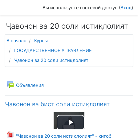
Перейти к основному содержанию
Вы используете гостевой доступ (
Вход
)
Ҷавонон ва 20 соли истиқлолият
В начало
Курсы
ГОСУДАРСТВЕННОЕ УПРАВЛЕНИЕ
Ҷавонон ва 20 соли истиқлолият
Тематический план
Общее
Форум
Объявления
Ҷавонон ва бист соли истиқлолият
Воспроизвести
Файл
"Ҷавонон ва 20 соли истиқлолият" - китоб