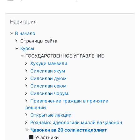
видео
Пропустить Навигация
Навигация
В начало
Страницы сайта
Курсы
ГОСУДАРСТВЕННОЕ УПРАВЛЕНИЕ
Ҳуқуқи манзили
Силсилаи якум
Силсилаи дуюм
Силсилаи сеюм
Силсилаи чорум.
Привлечение граждан в принятии
решений
Открытые лекции
Роҳнамо: идеологияи миллӣ ва ҷавонон
Ҷавонон ва 20 соли истиқлолият
Участники