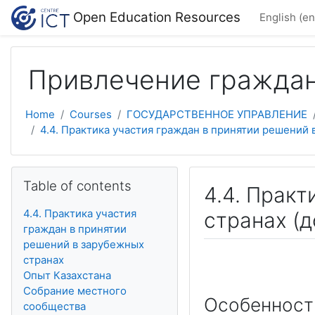
Skip to main content
Open Education Resources
English ‎(en
Привлечение граждан
Home
Courses
ГОСУДАРСТВЕННОЕ УПРАВЛЕНИЕ
4.4. Практика участия граждан в принятии решений в.
Skip Table of contents
Table of contents
4.4. Прак
4.4. Практика участия
странах (
граждан в принятии
решений в зарубежных
странах
Опыт Казахстана
Собрание местного
Особенност
сообщества