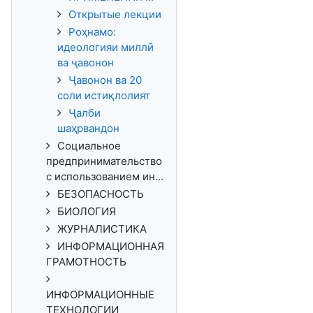
Открытые лекции
Роҳнамо:
идеологияи миллӣ
ва ҷавонон
Ҷавонон ва 20
соли истиқлолият
Ҷалби
шаҳрвандон
Социальное
предпринимательство
с использованием ин...
БЕЗОПАСНОСТЬ
БИОЛОГИЯ
ЖУРНАЛИСТИКА
ИНФОРМАЦИОННАЯ
ГРАМОТНОСТЬ
ИНФОРМАЦИОННЫЕ
ТЕХНОЛОГИИ