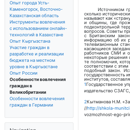
Опыт города Усть-
Каменогорск, Восточно-
Источником г
сколько историческ
Казахстанская область
называют как «стран
Инструменты вовлечения
и общины, где прож
подконтрольной терр
с использованием онлайн-
вопросов. Советы пр
технологий в Казахстане
с Британским закон
информацию об их ра
Опыт Кыргызстана
телевизионным стан
Участие граждан в
касающиеся заседан
работников СМИ и о
разработке и реализации
некоторые решения с
бюджета на местном
те полномочия, кот
соответствии с этим
уровне в Кыргызстане
подобный закон. Ис
Опыт России
государственность 
институтов, составл
Особенности вовлечения
1
Государственное упр
граждан в
издательство СЗАГС,
Великобритании
Особенности вовлечения
2
Кытманова Н.М. «За
граждан в Германии
//
http://shkola-munitc
vozmozhnost-ego-prim
Skip Navigation