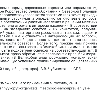
вовые нормы, дарованные королем или парламентом,
ое Королевство Великобритании и Северной Ирландии
 Королевства управляются советами (исключая приходы
льные структуры и определяются ключевые вопросы
 в обеспечении участия населения в решении местных
степени отражать интересы населения. В соответствии
ь на заседаниях советов и их комитетов, получать
ий указанных органов рассылается газетам, радио- и
телями СМИ и отвечать на интересующие их вопросы,
лы связи с общественностью для ответов на вопросы
1
ельности советов».
Более того, прежде чем принять
естные органы власти в Великобритании имеют только
 быть подкреплен ссылкой на соответствующий акт. В
меют право обратиться в парламент с просьбой издать
чание: «В Великобритании формально монархическая
печивающую успешное функционирование общественных
 под общ. ред. проф. В.В. Чубинского. – СПб.:
зможность его применения в России», 2010
zhnyy-opyt-organizatsiimestnogo-samoupravleniya-i-