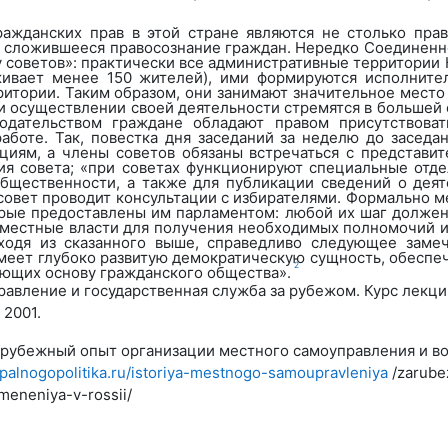
ражданских прав в этой стране являются не столько пра
и сложившееся правосознание граждан. Нередко Соединенн
у советов»: практически все административные территории
ивает менее 150 жителей), ими формируются исполните
итории. Таким образом, они занимают значительное место
и осуществлении своей деятельности стремятся в большей 
одательством граждане обладают правом присутствоват
боте. Так, повестка дня заседаний за неделю до заседан
циям, а члены советов обязаны встречаться с представи
ия совета; «при советах функционируют специальные отде
бщественности, а также для публикации сведений о деят
овет проводит консультации с избирателями. Формально м
орые предоставлены им парламентом: любой их шаг должен
 местные власти для получения необходимых полномочий и
ходя из сказанного выше, справедливо следующее заме
имеет глубоко развитую демократическую сущность, обес
2
яющих основу гражданского общества».
авление и государственная служба за рубежом. Курс лекций /
 2001.
рубежный опыт организации местного самоуправления и во
ipalnogopolitika.ru/istoriya-mestnogo-samoupravleniya
/zarube
eneniya-v-rossii/