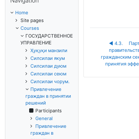
Navigation
Home
Site pages
Courses
ГОСУДАРСТВЕННОЕ
УПРАВЛЕНИЕ
◀︎ 4.3.	Партнерство между 
правительств
Ҳуқуқи манзили
гражданским сек
Силсилаи якум
принятия эфф
Силсилаи дуюм
Силсилаи сеюм
Силсилаи чорум.
Привлечение
граждан в принятии
решений
Participants
General
Привлечение
граждан в