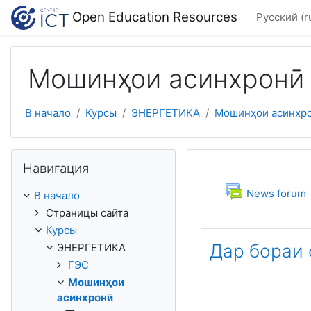
Перейти к основному содержанию
Open Education Resources
Русский ‎(r
Мошинҳои асинхронӣ
В начало
Курсы
ЭНЕРГЕТИКА
Мошинҳои асинхр
Пропустить Навигация
Навигация
Тематичес
Общее
Фору
News forum
В начало
Страницы сайта
Курсы
Дар бораи 
ЭНЕРГЕТИКА
ГЭС
Мошинҳои
асинхронӣ