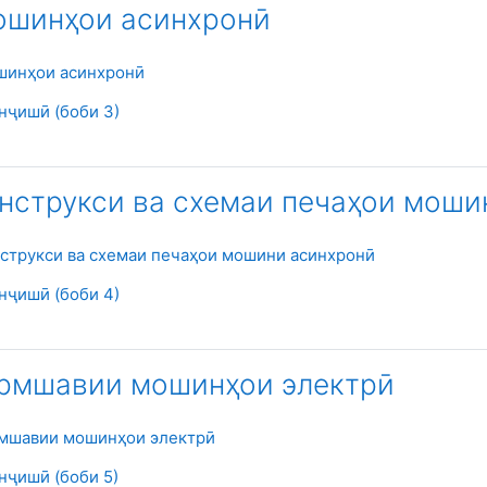
Мошинҳои асинхронӣ
Файл
шинҳои асинхронӣ
Страница
нҷишӣ (боби 3)
онструкси ва схемаи печаҳои мош
Файл
нструкси ва схемаи печаҳои мошини асинхронӣ
Страница
нҷишӣ (боби 4)
армшавии мошинҳои электрӣ
Файл
рмшавии мошинҳои электрӣ
Страница
нҷишӣ (боби 5)