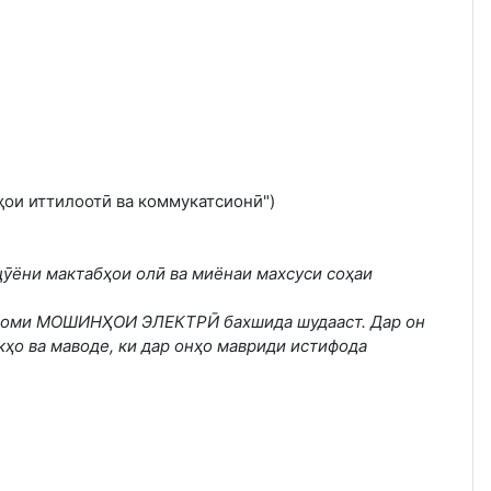
ҳои иттилоотӣ ва коммукатсионӣ")
ӯёни мактабҳои олӣ ва миёнаи махсуси соҳаи
и томи МОШИНҲОИ ЭЛЕКТРӢ бахшида шудааст. Дар он
ҳо ва маводе, ки дар онҳо мавриди истифода