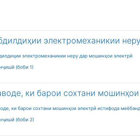
абдилдиҳии электромеханикии нер
Файл
бдилдиҳии электромеханикии неру дар мошинҳои электрӣ
Страница
нҷишӣ (боби 1)
аводе, ки барои сохтани мошинҳо
Фай
воде, ки барои сохтани мошинҳои электрӣ истифода меёбан
Страница
нҷишӣ (боби 2)