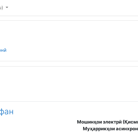
u)‎
онӣ
кий план
м
фан
Мошинҳои электрӣ (Қисми
Муҳаррикҳои асинхрон