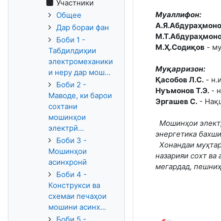
Участники
Муаллифон:
Общее
А.Я.Абдураҳмон
Дар бораи фан
М.Т.Абдураҳмон
Боби 1 -
М.Ҳ.Содиқов
- м
Табдилдиҳии
электромеханики
Муқарризон:
и неру дар мош...
Қасобов Л.С.
- н.
Боби 2 -
Нуъмонов Т.Э.
- н
Маводе, ки барои
Эргашев С.
- Нақ
сохтани
мошинҳои
Мошинҳои электр
электрӣ...
энергетика бахши
Боби 3 -
Хонандаи муҳтар
Мошинҳои
назарияи сохт ва
асинхронӣ
мегардад, пешни
Боби 4 -
Конструкси ва
схемаи печаҳои
мошини асинх...
Боби 5 -