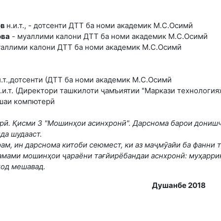
ов
н.и.т., - дотсенти ДТТ ба номи академик М.С.Осимӣ
ова
- муаллими калони ДТТ ба номи академик М.С.Осимӣ
уаллими калони ДТТ ба номи академик М.С.Осимӣ
и.т.,дотсенти (ДТТ ба номи академик М.С.Осимӣ
.и.т. (Директори ташкилоти ҷамъиятии "Маркази технология
шаи компютерӣ
ӣ. Қисми 3 "Мошинҳои асинхронӣ". Дарснома барои донишҷ
да шудааст.
ам, ин дарснома китоби сеюмест, ки аз маҷмӯайи ба фанн
 амами мошинҳои ҷараёни тағйирёбандаи аснхронӣ: муҳаррик
ҳод мешавад.
Душанбе 2018