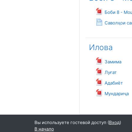
Боби 8 - Мо
Саволҳои са
Илова
Файл
Замима
Файл
Луғат
Файл
Адабиёт
Файл
Мундариҷа
Вы используете гостевой доступ (
Вход
)
В начало