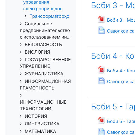
управления
Боби 3 - 
электроприводов
Трансформаторҳо
Боби 3 - Мо
Социальное
предпринимательство
Саволҳои са
с использованием ин...
БЕЗОПАСНОСТЬ
БИОЛОГИЯ
Боби 4 - К
ГОСУДАРСТВЕННОЕ
УПРАВЛЕНИЕ
Боби 4 - Ко
ЖУРНАЛИСТИКА
ИНФОРМАЦИОННАЯ
Саволҳои са
ГРАМОТНОСТЬ
ИНФОРМАЦИОННЫЕ
Боби 5 - Г
ТЕХНОЛОГИИ
ИСТОРИЯ
Боби 5 - Га
ЛИНГВИСТИКА
МАТЕМАТИКА
Саволҳои са