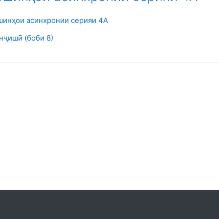
Файл
шинҳои асинхронии серияи 4А
Страница
нҷишӣ (боби 8)