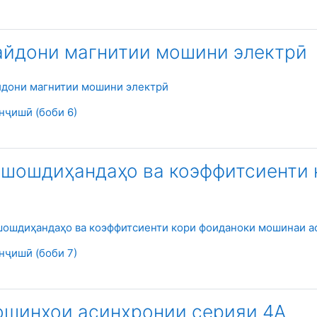
айдони магнитии мошини электрӣ
Файл
йдони магнитии мошини электрӣ
Страница
нҷишӣ (боби 6)
Нишошдиҳандаҳо ва коэффитсиенти
шошдиҳандаҳо ва коэффитсиенти кори фоиданоки мошинаи а
Страница
нҷишӣ (боби 7)
ошинҳои асинхронии серияи 4А