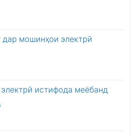
у дар мошинҳои электрӣ
и электрӣ истифода меёбанд
л
д