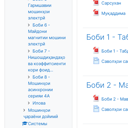
Файл
Сарсухан
Гармшавии
мошинҳои
Файл
Муқаддима
электрӣ
Боби 6 -
Майдони
Боби 1 - Т
магнитии мошини
электрӣ
Боби 7 -
Боби 1 - Та
Нишошдиҳандаҳо
Саволҳои са
ва коэффитсиенти
кори фоид...
Боби 8 -
Мошинҳои
Боби 2 - М
асинхронии
серияи 4А
Боби 2 - Ма
Илова
Саволҳои са
Мошинҳои
ҷараёни дойимӣ
Системы