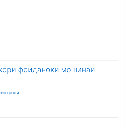
 кори фоиданоки мошинаи
Файл
синхронӣ