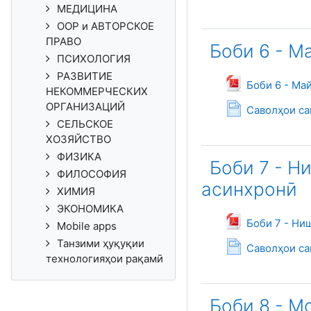
МЕДИЦИНА
ООР и АВТОРСКОЕ
ПРАВО
Боби 6 - М
ПСИХОЛОГИЯ
РАЗВИТИЕ
Боби 6 - Ма
НЕКОММЕРЧЕСКИХ
ОРГАНИЗАЦИЙ
Саволҳои са
СЕЛЬСКОЕ
ХОЗЯЙСТВО
ФИЗИКА
Боби 7 - 
ФИЛОСОФИЯ
асинхронӣ
ХИМИЯ
ЭКОНОМИКА
Боби 7 - Ни
Mobile apps
Танзими ҳуқуқии
Саволҳои са
технологияҳои рақамӣ
Боби 8 - М