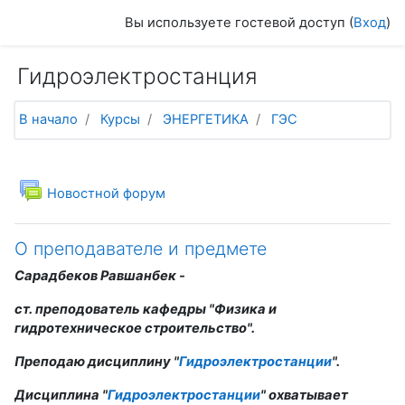
Перейти к основному содержанию
Вы используете гостевой доступ (
Вход
)
Гидроэлектростанция
В начало
Курсы
ЭНЕРГЕТИКА
ГЭС
Тематический план
Общее
Новостной форум
О преподавателе и предмете
Сарадбеков Равшанбек -
ст. преподователь кафедры "Физика и
гидротехническое строительство".
Преподаю дисциплину "
Гидроэлектростанции
".
Дисциплина "
Гидроэлектростанции
" охватывает