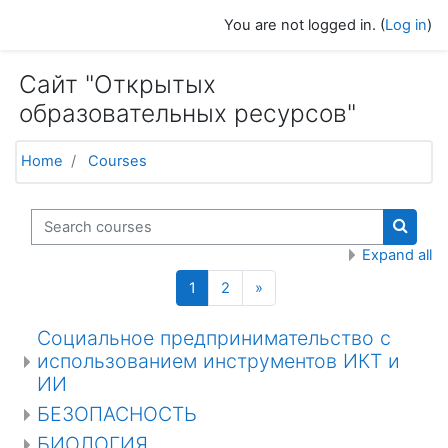
Skip to main content
You are not logged in. (
Log in
)
Сайт "Открытых
образовательных ресурсов"
Home
Courses
Search courses
Search
Expand all
(current)
Next
1
2
»
Социальное предпринимательство с
использованием инструментов ИКТ и
ИИ
БЕЗОПАСНОСТЬ
БИОЛОГИЯ