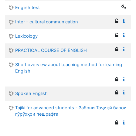
English test
Inter - cultural communication
Lexicology
PRACTICAL COURSE OF ENGLISH
Short overview about teaching method for learning
English.
Spoken English
Tajiki for advanced students - Забони Тоҷиқӣ барои
гӯрӯҳҳои пешрафта