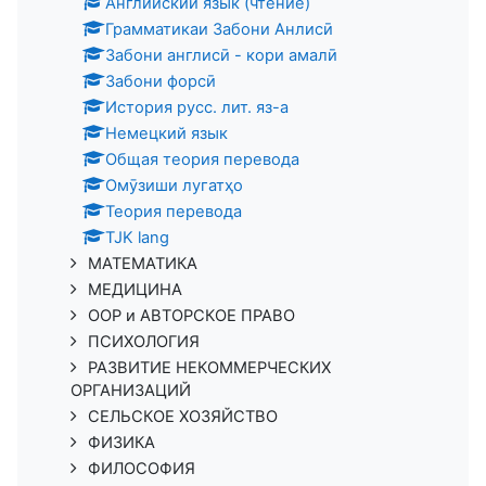
Английский язык (чтение)
Грамматикаи Забони Анлисӣ
Забони англисӣ - кори амалӣ
Забони форсӣ
История русс. лит. яз-а
Немецкий язык
Общая теория перевода
Омӯзиши лугатҳо
Теория перевода
TJK lang
МАТЕМАТИКА
МЕДИЦИНА
ООР и АВТОРСКОЕ ПРАВО
ПСИХОЛОГИЯ
РАЗВИТИЕ НЕКОММЕРЧЕСКИХ
ОРГАНИЗАЦИЙ
СЕЛЬСКОЕ ХОЗЯЙСТВО
ФИЗИКА
ФИЛОСОФИЯ