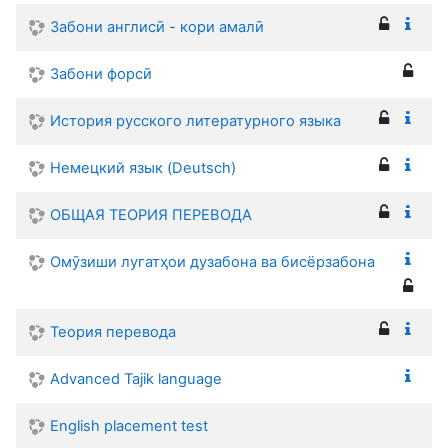
Забони англисӣ - кори амалӣ
Забони форсӣ
История русского литературного языка
Немецкий язык (Deutsch)
ОБЩАЯ ТЕОРИЯ ПЕРЕВОДА
Омӯзиши лугатҳои дузабона ва бисёрзабона
Теория перевода
Advanced Tajik language
English placement test