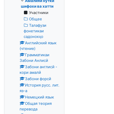
Амалияи нутки
шифохи ва хатти
Участники
Общее
Талафузи
фонетикаи
садонокҳо
Английский язык
(чтение)
Грамматикаи
Забони Анлисӣ
Забони англисӣ -
кори амалӣ
Забони форсӣ
История русс. лит.
яз-а
Немецкий язык
Общая теория
перевода