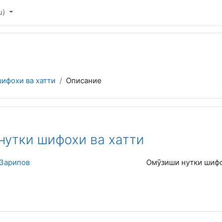
u)‎
ифохи ва хатти
Описание
нутки шифохи ва хатти
Зарипов
Омӯзиши нутки шифо