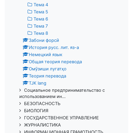
Тема 4
Тема 5
Тема 6
Тема 7
Тема 8
Забони форсӣ
История русс. лит. яз-а
Немецкий язык
Общая теория перевода
Омӯзиши лугатҳо
Теория перевода
TJK lang
Социальное предпринимательство с
использованием ин...
БЕЗОПАСНОСТЬ
БИОЛОГИЯ
ГОСУДАРСТВЕННОЕ УПРАВЛЕНИЕ
ЖУРНАЛИСТИКА
ИНФОРМАЦИОННАЯ ГРАМОТНОСТЬ