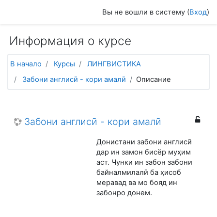
Перейти к основному содержанию
Вы не вошли в систему (
Вход
)
Информация о курсе
В начало
Курсы
ЛИНГВИСТИКА
Забони англисӣ - кори амалӣ
Описание
Забони англисӣ - кори амалӣ
Донистани забони англисӣ
дар ин замон бисёр муҳим
аст. Чунки ин забон забони
байналмилалӣ ба ҳисоб
меравад ва мо бояд ин
забонро донем.