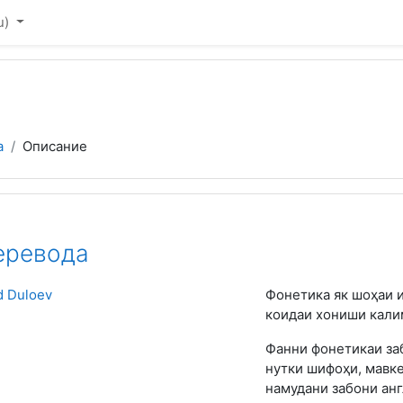
u)‎
а
Описание
еревода
 Duloev
Фонетика як шоҳаи и
коидаи хониши кали
Фанни фонетикаи за
нутки шифоҳи, мавке
намудани забони ан