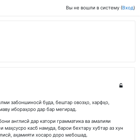
Вы не вошли в систему (
Вход
)
лми забоншиносӣ буда, бештар овозҳо, харфҳо,
маву ибораҳоро дар бар мегирад.
бони англисӣ дар катори грамматика ва амалияи
и маҳсусро касб намуда, барои бехтару хубтар аз хун
глисӣ, аҳамияти хосаро доро мебошад.