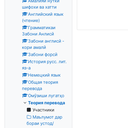
Амалияи нутки
шифохи ва хатти
Английский язык
(чтение)
Грамматикаи
Забони Анлисӣ
Забони англисӣ -
кори амалӣ
Забони форсӣ
История русс. лит.
яз-а
Немецкий язык
Общая теория
перевода
Омӯзиши лугатҳо
Теория перевода
Участники
Маълумот дар
бораи устод/