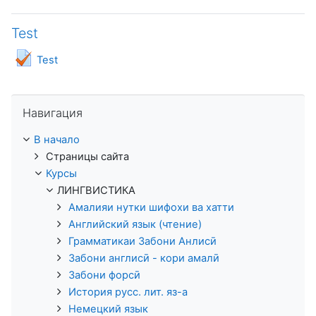
Test
Тест
Test
Пропустить Навигация
Навигация
В начало
Страницы сайта
Курсы
ЛИНГВИСТИКА
Амалияи нутки шифохи ва хатти
Английский язык (чтение)
Грамматикаи Забони Анлисӣ
Забони англисӣ - кори амалӣ
Забони форсӣ
История русс. лит. яз-а
Немецкий язык