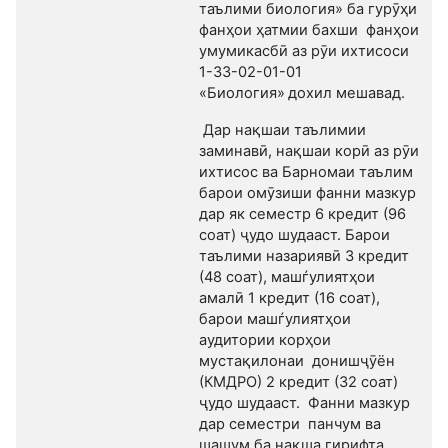
таълими биология» ба гурӯҳи
фанҳои ҳатмии бахши фанҳои
умумикасбӣ аз рӯи ихтисоси
1-33-02-01-01
«Биология»
дохил мешавад.
Дар нақшаи таълимии
заминавӣ, нақшаи корӣ аз рӯи
ихтисос ва Барномаи таълим
барои омӯзиши фанни мазкур
дар як семестр 6 кредит (96
соат) ҷудо шудааст. Барои
таълими назариявӣ 3 кредит
(48 соат), машѓулиятҳои
амалӣ 1 кредит (16 соат),
барои машѓулиятҳои
аудитории корҳои
мустақилонаи донишҷӯён
(КМДРО) 2 кредит (32 соат)
ҷудо шудааст. Фанни мазкур
дар семестри панчум ва
шашум ба нақша гирифта