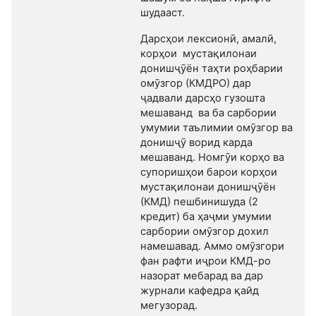
шудааст.
Дарсҳои лексионӣ, амалӣ,
корҳои мустақилонаи
донишҷӯён таҳти роҳбарии
омӯзгор (КМДРО) дар
ҷадвали дарсҳо гузошта
мешаванд ва ба сарбории
умумии таълимии омӯзгор ва
донишҷӯ ворид карда
мешаванд. Номгӯи корҳо ва
супоришҳои барои корҳои
мустақилонаи донишҷӯён
(КМД) пешбинишуда (2
кредит) ба ҳаҷми умумии
сарбории омӯзгор дохил
намешавад. Аммо омӯзгори
фан рафти иҷрои КМД-ро
назорат мебарад ва дар
журнали кафедра қайд
мегузорад.