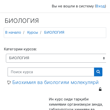
Перейти к основному содержанию
Вы не вошли в систему (
Вход
)
БИОЛОГИЯ
В начало
Курсы
БИОЛОГИЯ
Категории курсов:
Поиск курса
Поиск
Биохимия ва биологияи молекулярӣ
Ин курс оиди тарқиби
химиявии организмҳои зинда,
табадулотҳои химияви ва