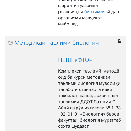
шароити гузариши
реаксияҳои
биохимия
вӣ дар
организми мавҷудот
мебошад.
Методикаи таълими биология
ПЕШГУФТОР
Комплекси таълимӣ-методӣ
оид ба курси методикаи
таълими биология мувофиқи
талаботи стандарти нави
таҳсилот ва нақшаҳои нави
таълимии ДДОТ ба номи С.
Айнӣ аз рӯи ихтисоси № 1-33
-02-01-01 «Биология» барои
факултаи биология мураттаб
сохта шудааст.