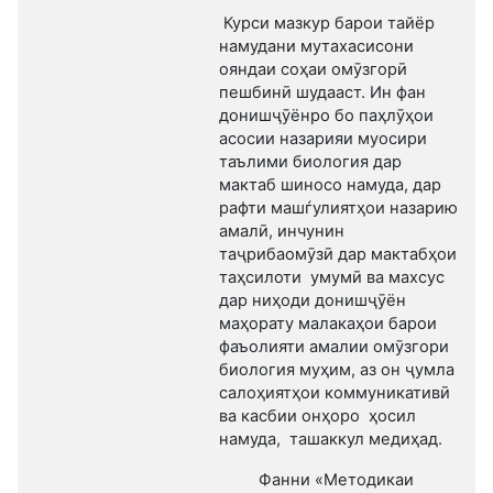
Курси мазкур барои тайёр
намудани мутахасисони
ояндаи соҳаи омӯзгорӣ
пешбинӣ шудааст. Ин фан
донишҷӯёнро бо паҳлӯҳои
асосии назарияи муосири
таълими биология дар
мактаб шиносо намуда, дар
рафти машѓулиятҳои назарию
амалӣ, инчунин
таҷрибаомӯзӣ дар мактабҳои
таҳсилоти умумӣ ва махсус
дар ниҳоди донишҷӯён
маҳорату малакаҳои барои
фаъолияти амалии омӯзгори
биология муҳим, аз он ҷумла
салоҳиятҳои коммуникативӣ
ва касбии онҳоро ҳосил
намуда, ташаккул медиҳад.
Фанни «Методикаи