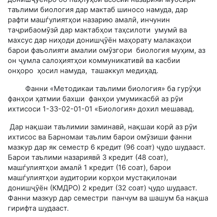
таълими биология дар мактаб шиносо намуда, дар
рафти машѓулиятҳои назарию амалӣ, инчунин
таҷрибаомӯзӣ дар мактабҳои таҳсилоти умумӣ ва
махсус дар ниҳоди донишҷӯён маҳорату малакаҳои
барои фаъолияти амалии омӯзгори биология муҳим, аз
он ҷумла салоҳиятҳои коммуникативӣ ва касбии
онҳоро ҳосил намуда, ташаккул медиҳад.
Фанни «Методикаи таълими биология» ба гурӯҳи
фанҳои ҳатмии бахши фанҳои умумикасбӣ аз рӯи
ихтисоси 1-33-02-01-01 «Биология»
дохил мешавад.
Дар нақшаи таълимии заминавӣ, нақшаи корӣ аз рӯи
ихтисос ва Барномаи таълим барои омӯзиши фанни
мазкур дар як семестр 6 кредит (96 соат) ҷудо шудааст.
Барои таълими назариявӣ 3 кредит (48 соат),
машѓулиятҳои амалӣ 1 кредит (16 соат), барои
машѓулиятҳои аудитории корҳои мустақилонаи
донишҷӯён (КМДРО) 2 кредит (32 соат) ҷудо шудааст.
Фанни мазкур дар семестри панчум ва шашум ба нақша
гирифта шудааст.