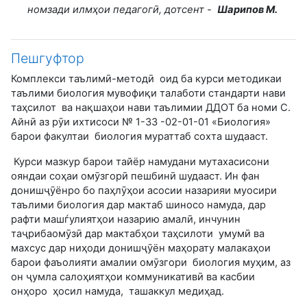
номзади илм
ҳ
ои педагог
ӣ
, дотсент -
Шарипов М.
Пешгуфтор
Комплекси таълимӣ-методӣ оид ба курси методикаи
таълими биология мувофиқи талаботи стандарти нави
таҳсилот ва нақшаҳои нави таълимии ДДОТ ба номи С.
Айнӣ аз рӯи ихтисоси № 1-33 -02-01-01 «Биология»
барои факултаи биология мураттаб сохта шудааст.
Курси мазкур барои тайёр намудани мутахасисони
ояндаи соҳаи омӯзгорӣ пешбинӣ шудааст. Ин фан
донишҷӯёнро бо паҳлӯҳои асосии назарияи муосири
таълими биология дар мактаб шиносо намуда, дар
рафти машѓулиятҳои назарию амалӣ, инчунин
таҷрибаомӯзӣ дар мактабҳои таҳсилоти умумӣ ва
махсус дар ниҳоди донишҷӯён маҳорату малакаҳои
барои фаъолияти амалии омӯзгори биология муҳим, аз
он ҷумла салоҳиятҳои коммуникативӣ ва касбии
онҳоро ҳосил намуда, ташаккул медиҳад.