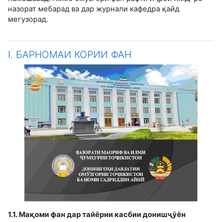
назорат мебарад ва дар журнали кафедра қайд
мегузорад.
I. БАРНОМАИ КОРИИ ФАН
1.1. Ма
қ
оми фан дар тайёрии касбии дониш
ҷӯ
ён