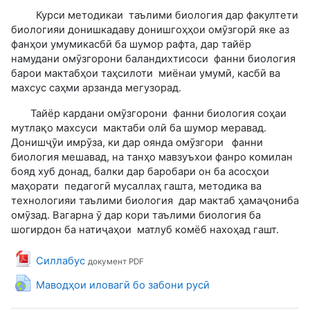
Курси методикаи таълими биология дар факултети
биологияи донишкадаву донишгоҳҳои омӯзгорӣ яке аз
фанҳои умумикасбӣ ба шумор рафта, дар тайёр
намудани омӯзгорони баландихтисоси фанни биология
барои мактабҳои таҳсилоти миёнаи умумӣ, касбӣ ва
махсус саҳми арзанда мегузорад.
Тайёр кардани омӯзгорони фанни биология соҳаи
мутлақо махсуси мактаби олӣ ба шумор меравад.
Донишҷӯи имрӯза, ки дар оянда омӯзгори фанни
биология мешавад, на танҳо мавзуъхои фанро комилан
бояд хуб донад, балки дар баробари он ба асосҳои
маҳорати педагогӣ мусаллаҳ гашта, методика ва
технологияи таълими биология дар мактаб ҳамаҷониба
омӯзад. Вагарна ӯ дар кори таълими биология ба
шогирдон ба натиҷаҳои матлуб комёб нахоҳад гашт.
Файл
Силлабус
документ PDF
Гиперссылка
Маводҳои иловагӣ бо забони русӣ