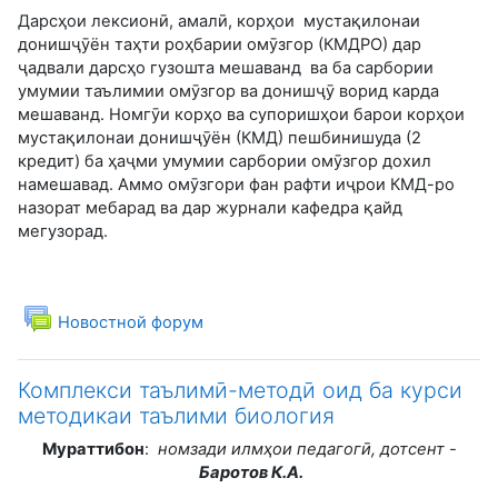
Дарсҳои лексионӣ, амалӣ, корҳои мустақилонаи
донишҷӯён таҳти роҳбарии омӯзгор (КМДРО) дар
ҷадвали дарсҳо гузошта мешаванд ва ба сарбории
умумии таълимии омӯзгор ва донишҷӯ ворид карда
мешаванд. Номгӯи корҳо ва супоришҳои барои корҳои
мустақилонаи донишҷӯён (КМД) пешбинишуда (2
кредит) ба ҳаҷми умумии сарбории омӯзгор дохил
намешавад. Аммо омӯзгори фан рафти иҷрои КМД-ро
назорат мебарад ва дар журнали кафедра қайд
мегузорад.
Новостной форум
Комплекси таълимӣ-методӣ оид ба курси
методикаи таълими биология
Мураттиб
он
:
номзади илм
ҳ
ои педагог
ӣ
, дотсент -
Баротов К.А.