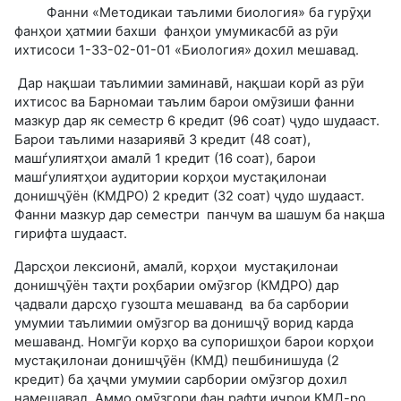
Фанни «Методикаи таълими биология» ба гурӯҳи
фанҳои ҳатмии бахши фанҳои умумикасбӣ аз рӯи
ихтисоси 1-33-02-01-01 «Биология»
дохил мешавад.
Дар нақшаи таълимии заминавӣ, нақшаи корӣ аз рӯи
ихтисос ва Барномаи таълим барои омӯзиши фанни
мазкур дар як семестр 6 кредит (96 соат) ҷудо шудааст.
Барои таълими назариявӣ 3 кредит (48 соат),
машѓулиятҳои амалӣ 1 кредит (16 соат), барои
машѓулиятҳои аудитории корҳои мустақилонаи
донишҷӯён (КМДРО) 2 кредит (32 соат) ҷудо шудааст.
Фанни мазкур дар семестри панчум ва шашум ба нақша
гирифта шудааст.
Дарсҳои лексионӣ, амалӣ, корҳои мустақилонаи
донишҷӯён таҳти роҳбарии омӯзгор (КМДРО) дар
ҷадвали дарсҳо гузошта мешаванд ва ба сарбории
умумии таълимии омӯзгор ва донишҷӯ ворид карда
мешаванд. Номгӯи корҳо ва супоришҳои барои корҳои
мустақилонаи донишҷӯён (КМД) пешбинишуда (2
кредит) ба ҳаҷми умумии сарбории омӯзгор дохил
намешавад. Аммо омӯзгори фан рафти иҷрои КМД-ро