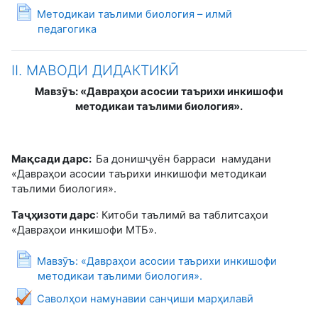
Методикаи таълими биология – илмӣ
Страница
педагогика
II. МАВОДИ ДИДАКТИКӢ
Мавз
ӯ
ъ: «Давра
ҳ
ои асосии таърихи инкишофи
методикаи таълими биология».
Ма
қ
сади дарс:
Ба донишҷуён барраси намудани
«Давраҳои асосии таърихи инкишофи методикаи
таълими биология».
Та
ҷҳ
изоти дарс
: Китоби таълимӣ ва таблитсаҳои
«Давраҳои инкишофи МТБ».
Мавзӯъ: «Давраҳои асосии таърихи инкишофи
Страница
методикаи таълими биология».
Тест
Саволҳои намунавии санҷиши марҳилавӣ