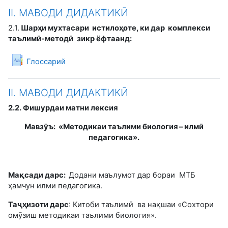
II. МАВОДИ ДИДАКТИКӢ
2.1.
Шар
ҳ
и
мухтасари истило
ҳ
оте, ки дар
комплекси
таълим
ӣ
-метод
ӣ
зикр ёфтаанд:
Глоссарий
II. МАВОДИ ДИДАКТИКӢ
2.2. Фишурдаи матни лексия
Мавз
ӯ
ъ: «Методикаи таълими биология – илм
ӣ
педагогика».
Ма
қ
сади дарс:
Додани маълумот дар бораи МТБ
ҳамчун илми педагогика.
Та
ҷҳ
изоти дарс
: Китоби таълимӣ ва нақшаи «Сохтори
омӯзиш методикаи таълими биология».