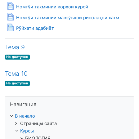
Страница
Номгӯи тахминии корҳои курсӣ
Страница
Номгӯи тахминии мавзӯъҳои рисолаҳои хатм
Страница
Рӯйхати адабиёт
Тема 9
Не доступен
Тема 10
Не доступен
Пропустить Навигация
Навигация
В начало
Страницы сайта
Курсы
БИОЛОГИЯ