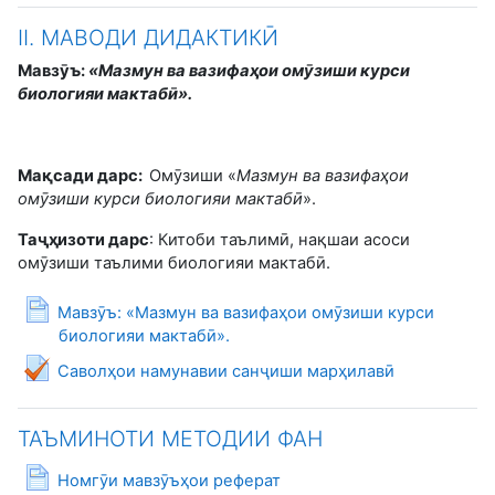
II. МАВОДИ ДИДАКТИКӢ
Мавз
ӯ
ъ:
«Мазмун ва вазифа
ҳ
ои ом
ӯ
зиши курси
биологияи мактаб
ӣ
».
Ма
қ
сади дарс:
Омӯзиши «
Мазмун ва вазифа
ҳ
ои
ом
ӯ
зиши курси биологияи мактаб
ӣ
».
Та
ҷҳ
изоти дарс
: Китоби таълимӣ, нақшаи асоси
омӯзиши таълими биологияи мактабӣ.
Мавзӯъ: «Мазмун ва вазифаҳои омӯзиши курси
Страница
биологияи мактабӣ».
Тест
Саволҳои намунавии санҷиши марҳилавӣ
ТАЪМИНОТИ МЕТОДИИ ФАН
Страница
Номгӯи мавзӯъҳои реферат