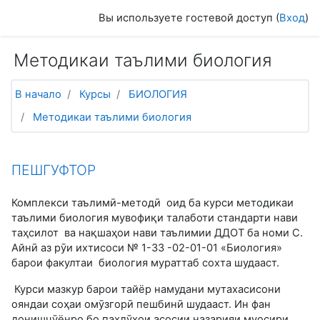
Перейти к основному содержанию
Вы используете гостевой доступ (
Вход
)
Методикаи таълими биология
В начало
Курсы
БИОЛОГИЯ
Методикаи таълими биология
Тематический план
ПЕШГУФТОР
Комплекси таълимӣ-методӣ оид ба курси методикаи
таълими биология мувофиқи талаботи стандарти нави
таҳсилот ва нақшаҳои нави таълимии ДДОТ ба номи С.
Айнӣ аз рӯи ихтисоси № 1-33 -02-01-01 «Биология»
барои факултаи биология мураттаб сохта шудааст.
Курси мазкур барои тайёр намудани мутахасисони
ояндаи соҳаи омӯзгорӣ пешбинӣ шудааст. Ин фан
донишҷӯёнро бо паҳлӯҳои асосии назарияи муосири