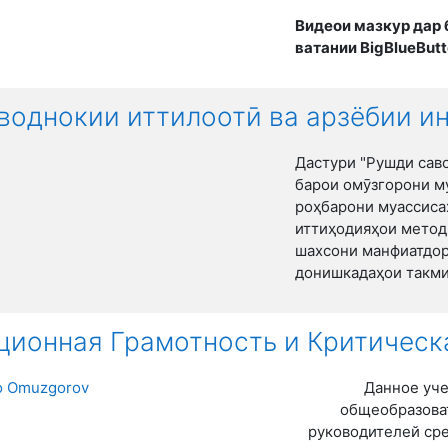
Видеои мазкур дар
ватании BigBlueBut
воднокии иттилоотӣ ва арзёбии и
Дастури "Рушди сав
барои омӯзгорони м
роҳбарони муассиса
иттиҳодияҳои методӣ
шахсони манфиатдор
донишкадаҳои такми
ионная Грамотность и Критическ
o Omuzgorov
Данное уче
общеобразова
руководителей ср