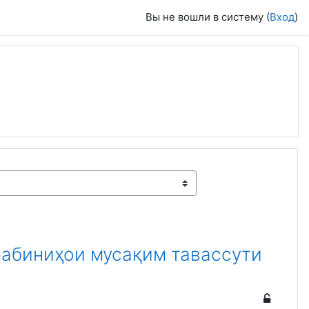
Вы не вошли в систему (
Вход
)
рабиниҳои мусақим тавассути