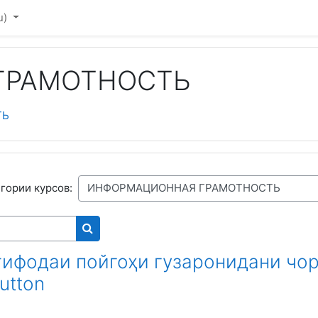
u)‎
ГРАМОТНОСТЬ
ТЬ
гории курсов:
Поиск курса
тифодаи пойгоҳи гузаронидани чо
Button