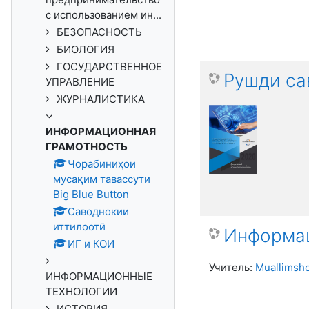
с использованием ин...
БЕЗОПАСНОСТЬ
БИОЛОГИЯ
ГОСУДАРСТВЕННОЕ
Рушди са
УПРАВЛЕНИЕ
ЖУРНАЛИСТИКА
ИНФОРМАЦИОННАЯ
ГРАМОТНОСТЬ
Чорабиниҳои
мусақим тавассути
Big Blue Button
Саводнокии
иттилоотӣ
Информац
ИГ и КОИ
Учитель:
Muallimsh
ИНФОРМАЦИОННЫЕ
ТЕХНОЛОГИИ
ИСТОРИЯ