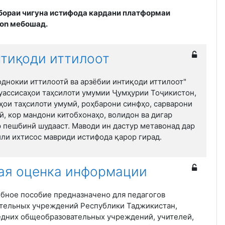
 бораи чигуна истифода кардани платформаи
ton мебошад.
нтиқоди иттилоот
однокии иттилоотӣ ва арзёбии интиқоди иттилоот"
уассисаҳои таҳсилоти умумии Ҷумҳурии Тоҷикистон,
ҳои таҳсилоти умумӣ, роҳбарони синфҳо, сарварони
, кор мандони китобхонаҳо, волидон ва дигар
 пешбинӣ шудааст. Маводи ин дастур метавонад дар
ли ихтисос мавриди истифода қарор гирад.
ая оценка информации
бное пособие предназначено для педагогов
тельных учреждений Республики Таджикистан,
едних общеобразовательных учреждений, учителей,