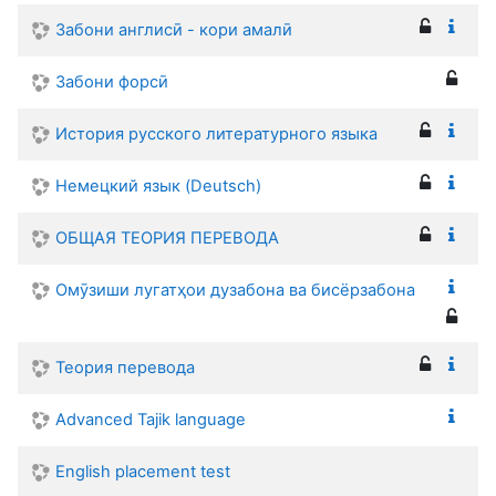
Забони англисӣ - кори амалӣ
Забони форсӣ
История русского литературного языка
Немецкий язык (Deutsch)
ОБЩАЯ ТЕОРИЯ ПЕРЕВОДА
Омӯзиши лугатҳои дузабона ва бисёрзабона
Теория перевода
Advanced Tajik language
English placement test