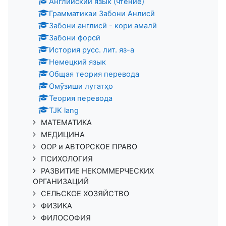
Английский язык (чтение)
Грамматикаи Забони Анлисӣ
Забони англисӣ - кори амалӣ
Забони форсӣ
История русс. лит. яз-а
Немецкий язык
Общая теория перевода
Омӯзиши лугатҳо
Теория перевода
TJK lang
МАТЕМАТИКА
МЕДИЦИНА
ООР и АВТОРСКОЕ ПРАВО
ПСИХОЛОГИЯ
РАЗВИТИЕ НЕКОММЕРЧЕСКИХ
ОРГАНИЗАЦИЙ
СЕЛЬСКОЕ ХОЗЯЙСТВО
ФИЗИКА
ФИЛОСОФИЯ