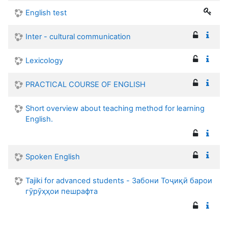
English test
Inter - cultural communication
Lexicology
PRACTICAL COURSE OF ENGLISH
Short overview about teaching method for learning
English.
Spoken English
Tajiki for advanced students - Забони Тоҷиқӣ барои
гӯрӯҳҳои пешрафта