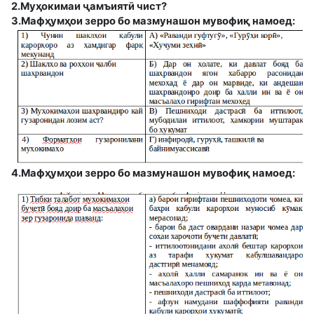
2.Муҳокимаи ҷамъиятӣ чист?
3.Мафҳумҳои зерро бо мазмунашон мувофиқ намоед:
4.Мафҳумҳои зерро бо мазмунашон мувофиқ намоед: