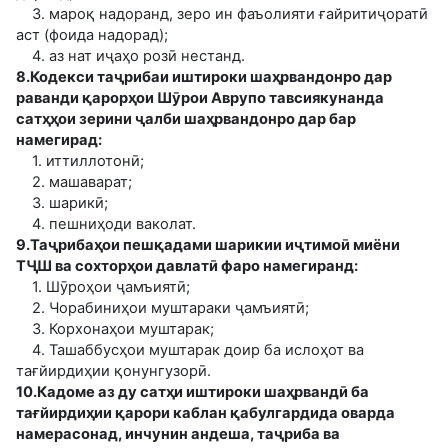
3. мароқ надоранд, зеро ин фаъолияти ғайритиҷоратӣ
аст (фоида надорад);
4. аз нат иҷаҳо розӣ нестанд.
8.Кодекси таҷрибаи иштироки шаҳрвандонро дар
раванди қарорҳои Шӯрои Аврупо тавсиякунанда
сатҳҳои зерини ҷалби шаҳрвандонро дар бар
намегирад:
1. иттиллотонӣ;
2. машаварат;
3. шарикӣ;
4. пешниҳоди ваколат.
9.Таҷрибаҳои пешқадами шарикии иҷтимоӣ миёни
ТҶШ ва сохторҳои давлатӣ фаро намегиранд:
1. Шӯроҳои ҷамъиятӣ;
2. Чорабиниҳои муштараки ҷамъиятӣ;
3. Корхонаҳои муштарак;
4. Ташаббусҳои муштарак доир ба ислоҳот ва
тағйирдиҳии қонунгузорӣ.
10.Кадоме аз ду сатҳи иштироки шаҳрвандӣ ба
тағйирдиҳии қарори каблан қабулгардида оварда
намерасонад, инчунин андеша, таҷриба ва