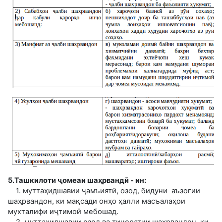
5.Ташкилоти ҷомеаи шаҳрвандӣ - ин:
1. муттаҳидшавии ҷамъиятӣ, озод, бидуни аъзогии
шаҳрвандон, ки мақсади онҳо ҳалли масъалаҳои
мухталифи иҷтимоӣ мебошад.
2. муттаҳидшавии озод ва тиҷоратии шаҳрвандон, ки