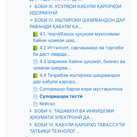
БОБИ III. УСУЛҲОИ ҚАБУЛИ ҚАРОРҲОИ
ИДОРАКУНӢ
БОБИ IV. ИШТИРОКИ ШАҲРВАНДОН ДАР
РАВАНДИ ҚАБУЛИ ҚА...
4.1. Чорчӯбаҳои ҳуқуқии муколамаи
байни ҷомеаи шаҳ...
4.2 Иттилоот, сарчашмаҳо ва тартиби
ба даст оварда...
4.3 Шарикии байни ҳукумат, бизнес ва
ҷомеаи шаҳрва...
4.4 Таҷрибаи иштироки шаҳрвандон
дар қабули қарорҳ...
Супоришҳо барои кори мустақилона
Супоришҳои тестӣ
Кейсҳо
БОБИ V. ТАШАККУЛ ВА ИНКИШОФИ
ҲУКУМАТИ ЭЛЕКТРОНӢ ДА...
БОБИ VI. ҚАБУЛИ ҚАРОРҲО ТАВАССУТИ
ТАТБИҚИ ТЕХНОЛОГ...