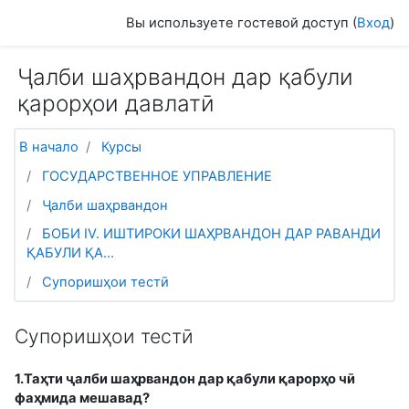
Перейти к основному содержанию
Вы используете гостевой доступ (
Вход
)
Ҷалби шаҳрвандон дар қабули
қарорҳои давлатӣ
В начало
Курсы
ГОСУДАРСТВЕННОЕ УПРАВЛЕНИЕ
Ҷалби шаҳрвандон
БОБИ IV. ИШТИРОКИ ШАҲРВАНДОН ДАР РАВАНДИ
ҚАБУЛИ ҚА...
Супоришҳои тестӣ
Супоришҳои тестӣ
1.Таҳти ҷалби шаҳрвандон дар қабули қарорҳо чӣ
фаҳмида мешавад?