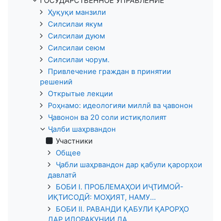
ГОСУДАРСТВЕННОЕ УПРАВЛЕНИЕ
Ҳуқуқи манзили
Силсилаи якум
Силсилаи дуюм
Силсилаи сеюм
Силсилаи чорум.
Привлечение граждан в принятии
решений
Открытые лекции
Роҳнамо: идеологияи миллӣ ва ҷавонон
Ҷавонон ва 20 соли истиқлолият
Ҷалби шаҳрвандон
Участники
Общее
Ҷабли шаҳрвандон дар қабули қарорҳои
давлатӣ
БОБИ I. ПРОБЛЕМАҲОИ ИҶТИМОӢ-
ИҚТИСОДӢ: МОҲИЯТ, НАМУ...
БОБИ II. РАВАНДИ ҚАБУЛИ ҚАРОРҲО
ДАР ИДОРАКУНИИ ДА...