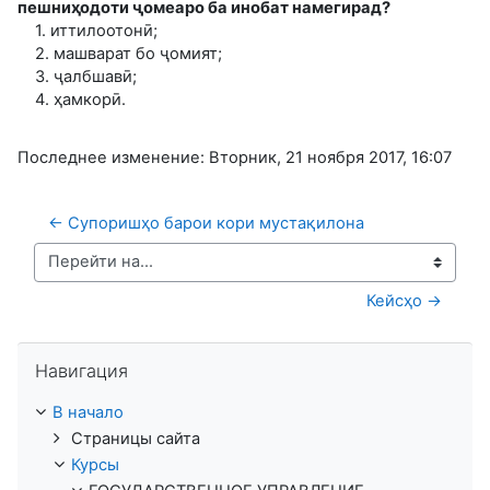
пешниҳодоти ҷомеаро ба инобат намегирад?
1. иттилоотонӣ;
2. машварат бо ҷомият;
3. ҷалбшавӣ;
4. ҳамкорӣ.
Последнее изменение: Вторник, 21 ноября 2017, 16:07
← Супоришҳо барои кори мустақилона
Перейти на...
Кейсҳо →
Пропустить Навигация
Навигация
В начало
Страницы сайта
Курсы