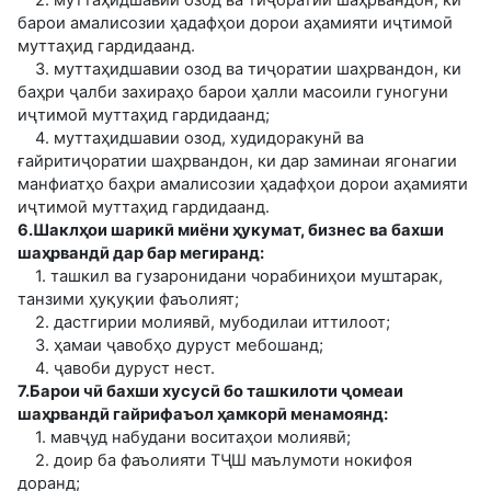
барои амалисозии ҳадафҳои дорои аҳамияти иҷтимоӣ
муттаҳид гардидаанд.
3. муттаҳидшавии озод ва тиҷоратии шаҳрвандон, ки
баҳри ҷалби захираҳо барои ҳалли масоили гуногуни
иҷтимоӣ муттаҳид гардидаанд;
4. муттаҳидшавии озод, худидоракунӣ ва
ғайритиҷоратии шаҳрвандон, ки дар заминаи ягонагии
манфиатҳо баҳри амалисозии ҳадафҳои дорои аҳамияти
иҷтимоӣ муттаҳид гардидаанд.
6.Шаклҳои шарикӣ миёни ҳукумат, бизнес ва бахши
шаҳрвандӣ дар бар мегиранд:
1. ташкил ва гузаронидани чорабиниҳои муштарак,
танзими ҳуқуқии фаъолият;
2. дастгирии молиявӣ, мубодилаи иттилоот;
3. ҳамаи ҷавобҳо дуруст мебошанд;
4. ҷавоби дуруст нест.
7.Барои чӣ бахши хусусӣ бо ташкилоти ҷомеаи
шаҳрвандӣ гайрифаъол ҳамкорӣ менамоянд:
1. мавҷуд набудани воситаҳои молиявӣ;
2. доир ба фаъолияти ТҶШ маълумоти нокифоя
доранд;