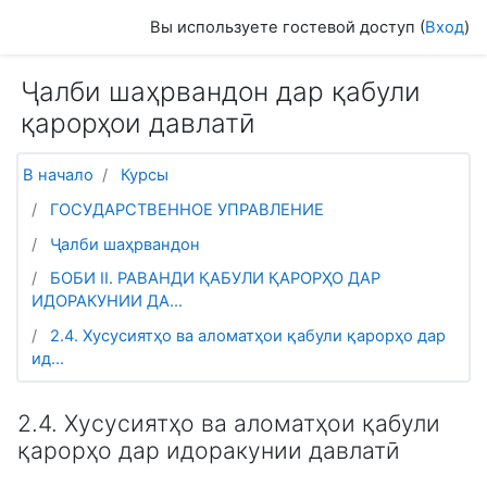
Перейти к основному содержанию
Вы используете гостевой доступ (
Вход
)
Ҷалби шаҳрвандон дар қабули
қарорҳои давлатӣ
В начало
Курсы
ГОСУДАРСТВЕННОЕ УПРАВЛЕНИЕ
Ҷалби шаҳрвандон
БОБИ II. РАВАНДИ ҚАБУЛИ ҚАРОРҲО ДАР
ИДОРАКУНИИ ДА...
2.4. Хусусиятҳо ва аломатҳои қабули қарорҳо дар
ид...
2.4. Хусусиятҳо ва аломатҳои қабули
қарорҳо дар идоракунии давлатӣ