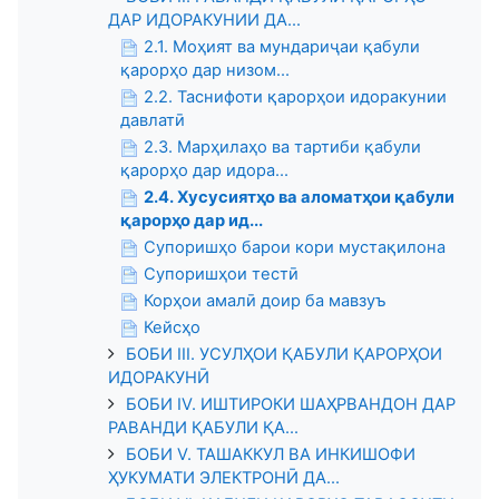
ДАР ИДОРАКУНИИ ДА...
2.1. Моҳият ва мундариҷаи қабули
қарорҳо дар низом...
2.2. Таснифоти қарорҳои идоракунии
давлатӣ
2.3. Марҳилаҳо ва тартиби қабули
қарорҳо дар идора...
2.4. Хусусиятҳо ва аломатҳои қабули
қарорҳо дар ид...
Супоришҳо барои кори мустақилона
Супоришҳои тестӣ
Корҳои амалӣ доир ба мавзуъ
Кейсҳо
БОБИ III. УСУЛҲОИ ҚАБУЛИ ҚАРОРҲОИ
ИДОРАКУНӢ
БОБИ IV. ИШТИРОКИ ШАҲРВАНДОН ДАР
РАВАНДИ ҚАБУЛИ ҚА...
БОБИ V. ТАШАККУЛ ВА ИНКИШОФИ
ҲУКУМАТИ ЭЛЕКТРОНӢ ДА...