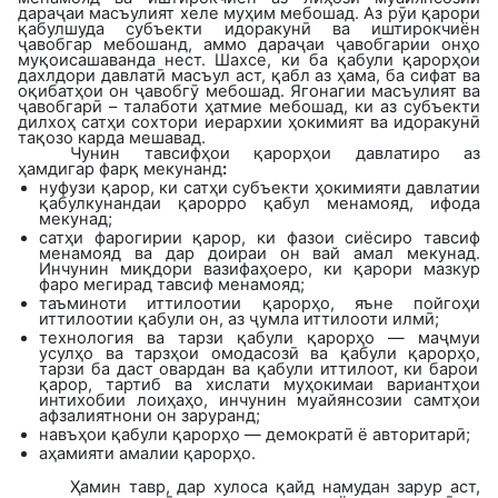
дараҷаи масъулият хеле муҳим мебошад. Аз рӯи қарори
қабулшуда субъекти идоракунӣ ва иштирокчиён
ҷавобгар мебошанд, аммо дараҷаи ҷавобгарии онҳо
муқоисашаванда нест. Шахсе, ки ба қабули қарорҳои
дахлдори давлатӣ масъул аст, қабл аз ҳама, ба сифат ва
оқибатҳои он ҷавобгӯ мебошад. Ягонагии масъулият ва
ҷавобгарӣ – талаботи ҳатмие мебошад, ки аз субъекти
дилхоҳ сатҳи сохтори иерархии ҳокимият ва идоракунӣ
тақозо карда мешавад.
Чунин тавсифҳои қарорҳои давлатиро аз
ҳамдигар фарқ мекунанд
:
нуфузи қарор, ки сатҳи субъекти ҳокимияти давлатии
қабулкунандаи қарорро қабул менамояд, ифода
мекунад;
сатҳи фарогирии
қарор
,
ки фазои сиёсиро тавсиф
менамояд ва дар доираи он вай амал мекунад.
Инчунин миқдори вазифаҳоеро, ки қарори мазкур
фаро мегирад тавсиф менамояд;
таъминоти иттилоотии қарорҳо
,
яъне пойгоҳи
иттилоотии қабули он
,
аз ҷумла иттилооти илмӣ
;
технология
ва тарзи қабули қарорҳо
—
маҷмуи
усулҳо ва тарзҳои омодасозӣ ва қабули қарорҳо
,
тарзи ба даст овардан ва қабули иттилоот, ки барои
қарор, тартиб ва хислати муҳокимаи вариантҳои
интихобии лоиҳаҳо, инчунин муайянсозии самтҳои
афзалиятнони он заруранд
;
навъҳои қабули қарорҳо
— демократ
ӣ
ё
авторитар
ӣ
;
аҳамияти амалии қарорҳо
.
Ҳамин тавр, дар хулоса қайд намудан зарур аст,