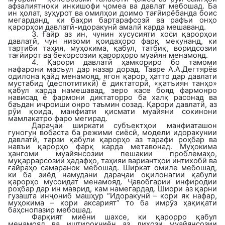
афзалиятноки инкишофи ҷомеа ва давлат мебошад. Ба
ин ҳолат, зуҳурот ва омилҳои доимо тағйирёбанда боис
мегарданд, ки баҳри бартарафсозӣ ва рафъи онҳо
қарорҳои давлатӣ-идоракунӣ амалӣ карда мешаванд.
3. Ғайр аз ин, чунин хусусияти хоси қарорҳои
давлатӣ, чун низоми қоидаҳоро фарқ мекунанд, ки
тартиби таҳия, муҳокима, қабул, татбиқ, воридсозии
тағйирот ва бекорсозии қарорҳоро муайян менамояд.
4.
Қарори давлатӣ
ҳамкориро бо тамоми
нафарони масъул дар назар дорад. Тавре А.А.Дегтярёв
одилона қайд менамояд, ягон қарор, ҳатто дар давлати
мустабид (деспотитикӣ) ё диктаторӣ, «қатъиян танҳо»
қабул карда намешавад, зеро касе бояд фармонро
нависад ё фармони диктаторро ба халқ расонад ва
баъдан иҷроиши онро таъмин созад. Қарори давлатӣ, аз
рӯи қоида, манфиати қисмати муайяни сокинони
мамлакатро фаро мегирад.
Дараҷаи ширкати субъектҳои манфиаташон
гуногун вобаста ба режими сиёсӣ,
модели идоракунии
давлатӣ, тарзи қабули қарорҳо аз тарафи роҳбар ва
навъи қарорҳо фарқ карда метавонад. Муҳокима
ҳангоми муайянсозии пешакии проблемаҳо,
муқаррарсозии ҳадафҳо, таҳияи вариантҳои интихобӣ ва
ғайраҳо самаранок мебошад. Ширкат омиле мебошад,
ки ба зиёд намудани дараҷаи оқилонагии қабули
қарорҳо мусоидат менамояд. Ҷавобгарии инфиродии
роҳбар дар ин маврид, кам намегардад. Шиори аз қарни
гузашта инҷониб машҳур “Идоракунӣ – кори як нафар,
муҳокима – кори аксарият” то ба имрӯз ҳақиқати
баҳснопазир мебошад.
Фарқият миёни шахсе, ки қарорро қабул
менамояд ва иштирокчиён аз лиҳози муайянсозии