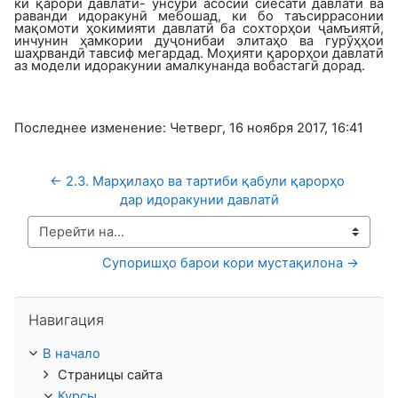
ки қарори давлатӣ- унсури асосии сиёсати давлатӣ ва
раванди идоракунӣ мебошад, ки бо таъсиррасонии
мақомоти ҳокимияти давлатӣ ба сохторҳои ҷамъиятӣ,
инчунин ҳамкории дуҷонибаи элитаҳо ва гурӯҳҳои
шаҳрвандӣ тавсиф мегардад. Моҳияти қарорҳои давлатӣ
аз модели идоракунии амалкунанда вобастагӣ дорад.
Последнее изменение: Четверг, 16 ноября 2017, 16:41
← 2.3. Марҳилаҳо ва тартиби қабули қарорҳо 
дар идоракунии давлатӣ
Перейти на...
Супоришҳо барои кори мустақилона →
Пропустить Навигация
Навигация
В начало
Страницы сайта
Курсы