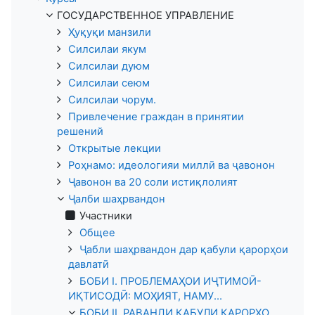
ГОСУДАРСТВЕННОЕ УПРАВЛЕНИЕ
Ҳуқуқи манзили
Силсилаи якум
Силсилаи дуюм
Силсилаи сеюм
Силсилаи чорум.
Привлечение граждан в принятии
решений
Открытые лекции
Роҳнамо: идеологияи миллӣ ва ҷавонон
Ҷавонон ва 20 соли истиқлолият
Ҷалби шаҳрвандон
Участники
Общее
Ҷабли шаҳрвандон дар қабули қарорҳои
давлатӣ
БОБИ I. ПРОБЛЕМАҲОИ ИҶТИМОӢ-
ИҚТИСОДӢ: МОҲИЯТ, НАМУ...
БОБИ II. РАВАНДИ ҚАБУЛИ ҚАРОРҲО