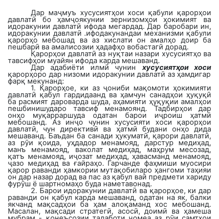
Дар маҷмуъ хусусиятҳои хоси қабули қарорҳои
давлатӣ бо ҳамҷоякунии зернизомҳои ҳокимият ва
идоракунии давлатӣ ифода мегардад. Дар баробари ин,
идоракунии давлатӣ .ифодакунандаи механизми қабули
қарорҳо мебошад ва аз хислати он амалҳо доир ба
пешбарӣ ва амалисозии ҳадафҳо вобастагӣ дорад.
Қарорҳои давлатӣ
аз нуқтаи назари хусусиятҳо ва
тавсифҳои муайян ифода карда мешаванд.
Дар адабиёти илмӣ чунин
хусусиятҳои хоси
қарорҳоро дар низоми идоракунии давлатӣ аз ҳамдигар
фарқ мекунанд:
1.
Қарорҳое, ки аз ҷониби мақомоти ҳокимияти
давлатӣ қабул гардидаанд ва ҳамчун санадҳои ҳуқуқӣ
ба расмият дароварда шуда, аҳамияти ҳуқуқии амалҳои
пешбинишударо тавсиф менамоянд. Тадбирҳои дар
онҳо муқарраршуда одатан барои иҷроиш ҳатмӣ
мебошанд. Аз инҷо чунин хусусияти хоси қарорҳои
давлатӣ, чун директивӣ ва ҳатмӣ будани онҳо дида
мешаванд. Баъдан ба санади ҳукуматӣ, қарори давлатӣ,
аз рӯи қоида, уҳдадор менамояд, дарстур медиҳад,
манъ менамояд, ваколат медиҳад, маҳрум месозад,
қатъ менамояд, иҷозат медиҳад, ҳавасманд менамояд,
ҷазо медиҳад ва ғайраҳо. Гарчанде фаҳмиши муосири
қарор раванди ҳамкории мутақобиларо ҳангоми таҳияи
он дар назар дорад ва пас аз қабул вай предмети хариду
фурӯш ё шартномаҳо буда наметавонад.
2. Барои идоракунии давлатӣ ва қарорҳое, ки дар
раванди он қабул карда мешаванд, одатан на як, балки
якчанд мақсадҳои ба ҳам алоқаманд хос мебошанд.
Масалан, мақсади стратегӣ, асосӣ, доимӣ ва ҳамеша
мубрам - қонеъсозии талаботи ҷомеа аз рӯи самтҳои