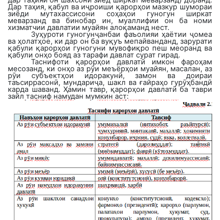
Дар таҳия, қабул ва иҷроиши қарорҳои мазкур шумораи
зиёди мутахассисони соҳаҳои гуногун ширкат
меварзанд ва бинобар ин, муаллифии он ба номи
хизматчии давлатии муайян алоқаманд нест.
Зуҳуроти гуногунҷанбаи фаъолияи ҳаётии ҷомеа
ва ҳолатҳое, ки дар он ба вуқуъ мепайванданд, зарурати
қабули қарорҳои гуногуни мувофиқро пеш меоранд ва
қабули онҳо бояд аз тарафи давлат сурат гирад.
Таснифоти қарорҳои давлатӣ имкон фароҳам
месозанд, ки онҳо аз рӯи меъёрҳои муайян, масалан, аз
рӯи субъектҳои идоракунӣ, замон ва доираи
таъсиррасонӣ, мундариҷа, шакл ва ғайраҳо гурӯҳбандӣ
карда шаванд. Ҳамин тавр, қарорҳои давлатӣ ба таври
зайл тасниф намудан мумкин аст: