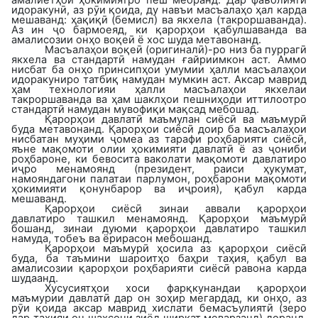
идоракунӣ, аз рӯи қоида, ду навъи масъалаҳо ҳал карда
мешаванд: ҳақиқӣ (бемисл) ва якхела (такроршаванда).
Аз ин ҷо бармоеяд, ки қарорҳои қабулшаванда ва
амалисозии онҳо воқеӣ ё хос шуда метавонанд.
Масъалаҳои воқеӣ (оригиналӣ)-ро низ ба пуррагӣ
якхела ва стандартӣ намудан ғайриимкон аст. Аммо
нисбат ба онҳо принсипҳои умумии ҳалли масъалаҳои
идоракуниро татбиқ намудан мумкин аст. Аксар маврид
ҳам технологияи ҳалли масъалаҳои якхелаи
такроршаванда ва ҳам шаклҳои пешниҳоди иттилоотро
стандартӣ намудан мувофиқи мақсад мебошад.
Қарорҳои давлатӣ маъмулан сиёсӣ ва маъмурӣ
буда метавонанд. Қарорҳои сиёсӣ доир ба масъалаҳои
нисбатан муҳими ҷомеа аз тарафи роҳбарияти сиёсӣ,
яъне мақомоти олии ҳокимияти давлатӣ ё аз ҷониби
роҳбароне, ки бевосита ваколати мақомоти давлатиро
иҷро менамоянд (президент, раиси ҳукумат,
намояндагони палатаи парлумон, роҳбарони мақомоти
ҳокимияти қонунбарор ва иҷроия), қабул карда
мешаванд.
Қарорҳои сиёсӣ зинаи аввали қарорҳои
давлатиро ташкил менамоянд. Қарорҳои маъмурӣ
бошанд, зинаи дуюми қарорҳои давлатиро ташкил
намуда, тобеъ ва ёрирасон мебошанд.
Қарорҳои маъмурӣ ҳосила аз қарорҳои сиёсӣ
буда, ба таъмини шароитҳо баҳри таҳия, қабул ва
амалисозии қарорҳои роҳбарияти сиёсӣ равона карда
шудаанд.
Хусусиятҳои хоси фарқкунандаи қарорҳои
маъмурии давлатӣ дар он зоҳир мегардад, ки онҳо, аз
рӯи қоида аксар маврид хислати бемасъулиятӣ (зеро
дар таҳияи он шахсони зиёд ширкат меварзанд) доранд.