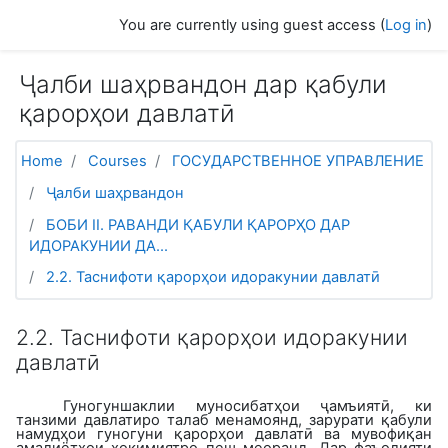
Skip to main content
You are currently using guest access (
Log in
)
Ҷалби шаҳрвандон дар қабули
қарорҳои давлатӣ
Home
Courses
ГОСУДАРСТВЕННОЕ УПРАВЛЕНИЕ
Ҷалби шаҳрвандон
БОБИ II. РАВАНДИ ҚАБУЛИ ҚАРОРҲО ДАР
ИДОРАКУНИИ ДА...
2.2. Таснифоти қарорҳои идоракунии давлатӣ
2.2. Таснифоти қарорҳои идоракунии
давлатӣ
Гуногуншаклии муносибатҳои ҷамъиятӣ, ки
танзими давлатиро талаб менамоянд, зарурати қабули
намудҳои гуногуни қарорҳои давлатӣ ва мувофиқан
амалиётҳои ҳокимиятро пеш меоранд. Дар фаъолияти