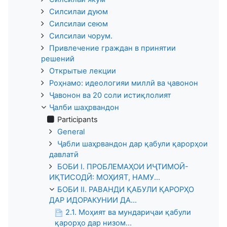
Силсилаи дуюм
Силсилаи сеюм
Силсилаи чорум.
Привлечение граждан в принятии
решений
Открытые лекции
Роҳнамо: идеологияи миллӣ ва ҷавонон
Ҷавонон ва 20 соли истиқлолият
Ҷалби шаҳрвандон
Participants
General
Ҷабли шаҳрвандон дар қабули қарорҳои
давлатӣ
БОБИ I. ПРОБЛЕМАҲОИ ИҶТИМОӢ-
ИҚТИСОДӢ: МОҲИЯТ, НАМУ...
БОБИ II. РАВАНДИ ҚАБУЛИ ҚАРОРҲО
ДАР ИДОРАКУНИИ ДА...
2.1. Моҳият ва мундариҷаи қабули
қарорҳо дар низом...