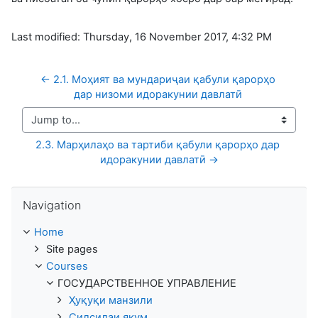
Last modified: Thursday, 16 November 2017, 4:32 PM
← 2.1. Моҳият ва мундариҷаи қабули қарорҳо 
дар низоми идоракунии давлатӣ 
Jump to...
2.3. Марҳилаҳо ва тартиби қабули қарорҳо дар 
идоракунии давлатӣ →
Skip Navigation
Navigation
Home
Site pages
Courses
ГОСУДАРСТВЕННОЕ УПРАВЛЕНИЕ
Ҳуқуқи манзили
Силсилаи якум