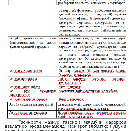
Таснифоти мазкур тавсифи маҷмӯии қарорҳои
давлатиро ифода менамояд. Таснифот аломатҳои умумӣ
ва нисбатан ба чунин қарорҳо хосро дар бар мегирад.