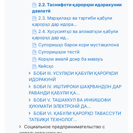
2.2. Таснифоти қарорҳои идоракунии
давлатӣ
2.3. Марҳилаҳо ва тартиби қабули
қарорҳо дар идора...
2.4. Хусусиятҳо ва аломатҳои қабули
қарорҳо дар ид...
Супоришҳо барои кори мустақилона
Супоришҳои тестӣ
Корҳои амалӣ доир ба мавзуъ
Кейсҳо
БОБИ III. УСУЛҲОИ ҚАБУЛИ ҚАРОРҲОИ
ИДОРАКУНӢ
БОБИ IV. ИШТИРОКИ ШАҲРВАНДОН ДАР
РАВАНДИ ҚАБУЛИ ҚА...
БОБИ V. ТАШАККУЛ ВА ИНКИШОФИ
ҲУКУМАТИ ЭЛЕКТРОНӢ ДА...
БОБИ VI. ҚАБУЛИ ҚАРОРҲО ТАВАССУТИ
ТАТБИҚИ ТЕХНОЛОГ...
Социальное предпринимательство с