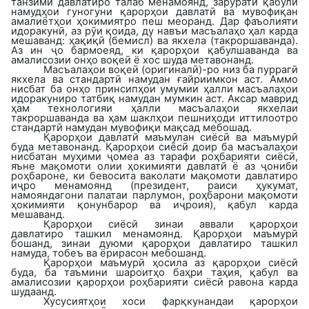
танзими давлатиро талаб менамоянд, зарурати қабули
намудҳои гуногуни қарорҳои давлатӣ ва мувофиқан
амалиётҳои ҳокимиятро пеш меоранд. Дар фаъолияти
идоракунӣ, аз рӯи қоида, ду навъи масъалаҳо ҳал карда
мешаванд: ҳақиқӣ (бемисл) ва якхела (такроршаванда).
Аз ин ҷо бармоеяд, ки қарорҳои қабулшаванда ва
амалисозии онҳо воқеӣ ё хос шуда метавонанд.
Масъалаҳои воқеӣ (оригиналӣ)-ро низ ба пуррагӣ
якхела ва стандартӣ намудан ғайриимкон аст. Аммо
нисбат ба онҳо принсипҳои умумии ҳалли масъалаҳои
идоракуниро татбиқ намудан мумкин аст. Аксар маврид
ҳам технологияи ҳалли масъалаҳои якхелаи
такроршаванда ва ҳам шаклҳои пешниҳоди иттилоотро
стандартӣ намудан мувофиқи мақсад мебошад.
Қарорҳои давлатӣ маъмулан сиёсӣ ва маъмурӣ
буда метавонанд. Қарорҳои сиёсӣ доир ба масъалаҳои
нисбатан муҳими ҷомеа аз тарафи роҳбарияти сиёсӣ,
яъне мақомоти олии ҳокимияти давлатӣ ё аз ҷониби
роҳбароне, ки бевосита ваколати мақомоти давлатиро
иҷро менамоянд (президент, раиси ҳукумат,
намояндагони палатаи парлумон, роҳбарони мақомоти
ҳокимияти қонунбарор ва иҷроия), қабул карда
мешаванд.
Қарорҳои сиёсӣ зинаи аввали қарорҳои
давлатиро ташкил менамоянд. Қарорҳои маъмурӣ
бошанд, зинаи дуюми қарорҳои давлатиро ташкил
намуда, тобеъ ва ёрирасон мебошанд.
Қарорҳои маъмурӣ ҳосила аз қарорҳои сиёсӣ
буда, ба таъмини шароитҳо баҳри таҳия, қабул ва
амалисозии қарорҳои роҳбарияти сиёсӣ равона карда
шудаанд.
Хусусиятҳои хоси фарқкунандаи қарорҳои