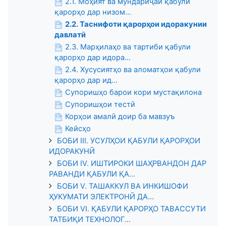
2.1. Моҳият ва мундариҷаи қабули
қарорҳо дар низом...
2.2. Таснифоти қарорҳои идоракунии
давлатӣ
2.3. Марҳилаҳо ва тартиби қабули
қарорҳо дар идора...
2.4. Хусусиятҳо ва аломатҳои қабули
қарорҳо дар ид...
Супоришҳо барои кори мустақилона
Супоришҳои тестӣ
Корҳои амалӣ доир ба мавзуъ
Кейсҳо
БОБИ III. УСУЛҲОИ ҚАБУЛИ ҚАРОРҲОИ
ИДОРАКУНӢ
БОБИ IV. ИШТИРОКИ ШАҲРВАНДОН ДАР
РАВАНДИ ҚАБУЛИ ҚА...
БОБИ V. ТАШАККУЛ ВА ИНКИШОФИ
ҲУКУМАТИ ЭЛЕКТРОНӢ ДА...
БОБИ VI. ҚАБУЛИ ҚАРОРҲО ТАВАССУТИ
ТАТБИҚИ ТЕХНОЛОГ...