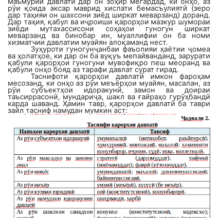
маъмурии давлатӣ дар он зоҳир мегардад, ки онҳо, аз
рӯи қоида аксар маврид хислати бемасъулиятӣ (зеро
дар таҳияи он шахсони зиёд ширкат меварзанд) доранд.
Дар таҳия, қабул ва иҷроиши қарорҳои мазкур шумораи
зиёди мутахассисони соҳаҳои гуногун ширкат
меварзанд ва бинобар ин, муаллифии он ба номи
хизматчии давлатии муайян алоқаманд нест.
Зуҳуроти гуногунҷанбаи фаъолияи ҳаётии ҷомеа
ва ҳолатҳое, ки дар он ба вуқуъ мепайванданд, зарурати
қабули қарорҳои гуногуни мувофиқро пеш меоранд ва
қабули онҳо бояд аз тарафи давлат сурат гирад.
Таснифоти қарорҳои давлатӣ имкон фароҳам
месозанд, ки онҳо аз рӯи меъёрҳои муайян, масалан, аз
рӯи субъектҳои идоракунӣ, замон ва доираи
таъсиррасонӣ, мундариҷа, шакл ва ғайраҳо гурӯҳбандӣ
карда шаванд. Ҳамин тавр, қарорҳои давлатӣ ба таври
зайл тасниф намудан мумкин аст: