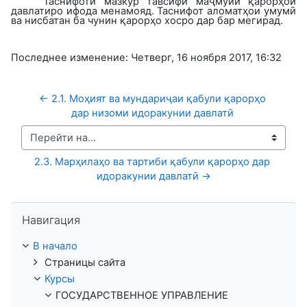
Таснифоти мазкур тавсифи маҷмӯии қарорҳои
давлатиро ифода менамояд. Таснифот аломатҳои умумӣ
ва нисбатан ба чунин қарорҳо хосро дар бар мегирад.
Последнее изменение: Четверг, 16 ноября 2017, 16:32
← 2.1. Моҳият ва мундариҷаи қабули қарорҳо 
дар низоми идоракунии давлатӣ 
Перейти на...
2.3. Марҳилаҳо ва тартиби қабули қарорҳо дар 
идоракунии давлатӣ →
Пропустить Навигация
Навигация
В начало
Страницы сайта
Курсы
ГОСУДАРСТВЕННОЕ УПРАВЛЕНИЕ