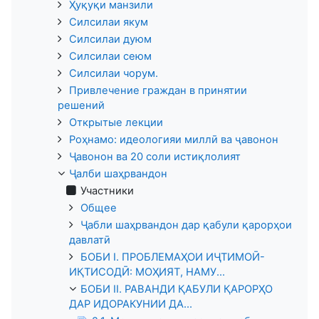
Ҳуқуқи манзили
Силсилаи якум
Силсилаи дуюм
Силсилаи сеюм
Силсилаи чорум.
Привлечение граждан в принятии
решений
Открытые лекции
Роҳнамо: идеологияи миллӣ ва ҷавонон
Ҷавонон ва 20 соли истиқлолият
Ҷалби шаҳрвандон
Участники
Общее
Ҷабли шаҳрвандон дар қабули қарорҳои
давлатӣ
БОБИ I. ПРОБЛЕМАҲОИ ИҶТИМОӢ-
ИҚТИСОДӢ: МОҲИЯТ, НАМУ...
БОБИ II. РАВАНДИ ҚАБУЛИ ҚАРОРҲО
ДАР ИДОРАКУНИИ ДА...