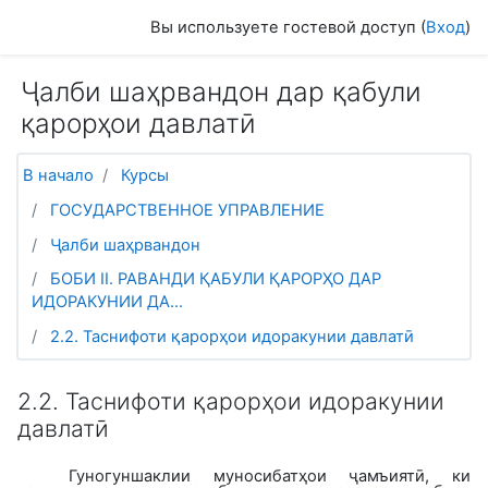
Перейти к основному содержанию
Вы используете гостевой доступ (
Вход
)
Ҷалби шаҳрвандон дар қабули
қарорҳои давлатӣ
В начало
Курсы
ГОСУДАРСТВЕННОЕ УПРАВЛЕНИЕ
Ҷалби шаҳрвандон
БОБИ II. РАВАНДИ ҚАБУЛИ ҚАРОРҲО ДАР
ИДОРАКУНИИ ДА...
2.2. Таснифоти қарорҳои идоракунии давлатӣ
2.2. Таснифоти қарорҳои идоракунии
давлатӣ
Гуногуншаклии муносибатҳои ҷамъиятӣ, ки