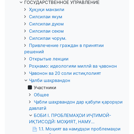
ГОСУДАРСТВЕННОЕ УПРАВЛЕНИЕ
Ҳуқуқи манзили
Силсилаи якум
Силсилаи дуюм
Силсилаи сеюм
Силсилаи чорум.
Привлечение граждан в принятии
решений
Открытые лекции
Роҳнамо: идеологияи миллӣ ва ҷавонон
Ҷавонон ва 20 соли истиқлолият
Ҷалби шаҳрвандон
Участники
Общее
Ҷабли шаҳрвандон дар қабули қарорҳои
давлатӣ
БОБИ I. ПРОБЛЕМАҲОИ ИҶТИМОӢ-
ИҚТИСОДӢ: МОҲИЯТ, НАМУ...
1.1. Моҳият ва намудҳои проблемаҳои