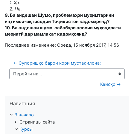
1. Ҳа.
2. Не.
9. Ба андешаи Шумо, проблемаҳои муҳимтарини
иҷтимоӣ-иқтисодии Тоҷикистон кадомҳоянд?
10. Ба андешаи шумо, сабабҳои асосии муҳоҷирати
меҳнатӣ дар мамлакат кадомҳоянд?
Последнее изменение: Среда, 15 ноября 2017, 14:56
← Супоришҳо барои кори мустақилона:
Перейти на...
Кейсҳо →
Пропустить Навигация
Навигация
В начало
Страницы сайта
Курсы