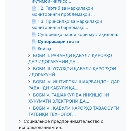
иҷтимоӣ-иқтисо...
1.2. Тартиб ва марҳилаҳои
мониторинги проблемаҳои ...
1.3. Принсипҳо ва марҳилаҳои
мониторинги барномаҳо...
Супоришҳо барои кори мустақилона:
Супоришҳои тестӣ
Кейсҳо
БОБИ II. РАВАНДИ ҚАБУЛИ ҚАРОРҲО
ДАР ИДОРАКУНИИ ДА...
БОБИ III. УСУЛҲОИ ҚАБУЛИ ҚАРОРҲОИ
ИДОРАКУНӢ
БОБИ IV. ИШТИРОКИ ШАҲРВАНДОН ДАР
РАВАНДИ ҚАБУЛИ ҚА...
БОБИ V. ТАШАККУЛ ВА ИНКИШОФИ
ҲУКУМАТИ ЭЛЕКТРОНӢ ДА...
БОБИ VI. ҚАБУЛИ ҚАРОРҲО ТАВАССУТИ
ТАТБИҚИ ТЕХНОЛОГ...
Социальное предпринимательство с
использованием ин...