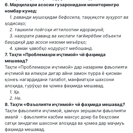
6. Марҳилаҳои асосии гузаронидани мониторингро
номбар кунед:
1. раванди мушоҳидаи бефосила, таҳқиқоти зуҳурот ва
ҳодисаҳо;
2. ташкили пойгоҳи иттилоотии идоракунӣ;
3. назорати раванд ва хислати тағйирёбии объекти
баҳодиҳӣ дар асоси низоми меъёрҳо;
4. ҳамаи ҷавобҳо нодуруст мебошанд.
7. Таҳти «Проблемаҳои иҷтимоӣ» чӣ фаҳмида
мешавад?
Таҳти «Проблемаҳои иҷтимоӣ» дар назарияи фаъолияти
иҷтимоӣ ва илмҳои дигар айни замон пурра ё қисман
қонеъ нагардидани талабот, манфиатҳои шахсони
алоҳида, гурӯҳҳо ва ҷомеа фаҳмида мешавад.
1. Ҳа.
2. Не.
8. Таҳти «Фаъолияти иҷтимоӣ» чӣ фаҳмида мешавад?
Таҳти фаъолияти иҷтимоӣ, ҳамчун зершакли фаъолияти
амалӣ - фаъолияти касбии махсус доир ба беҳсозии
сатҳи зиндагии шахсони алоҳида ва ҷомеа дар маҷмуъ
фаҳмида мешавад.