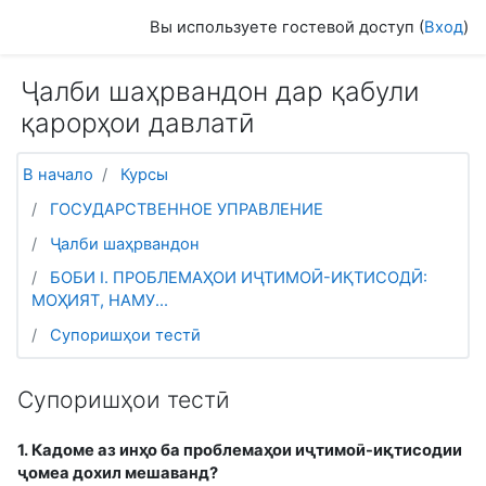
Перейти к основному содержанию
Вы используете гостевой доступ (
Вход
)
Ҷалби шаҳрвандон дар қабули
қарорҳои давлатӣ
В начало
Курсы
ГОСУДАРСТВЕННОЕ УПРАВЛЕНИЕ
Ҷалби шаҳрвандон
БОБИ I. ПРОБЛЕМАҲОИ ИҶТИМОӢ-ИҚТИСОДӢ:
МОҲИЯТ, НАМУ...
Супоришҳои тестӣ
Супоришҳои тестӣ
1. Кадоме аз инҳо ба проблемаҳои иҷтимоӣ-иқтисодии
ҷомеа дохил мешаванд?