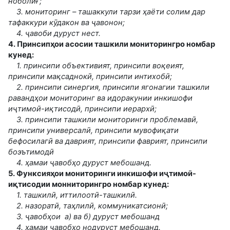
ноболиғ;
3. мониторинг – ташаккули тарзи ҳаёти солим дар
тафаккури кӯдакон ва ҷавонон;
4. ҷавоби дуруст нест.
4. Принсипҳои асосии ташкили мониторингро номбар
кунед:
1. принсипи объективият, принсипи воқеият,
принсипи мақсаднокӣ, принсипи интихобӣ;
2. принсипи синергия, принсипи ягонагии ташкили
равандҳои мониторинг ва идоракунии инкишофи
иҷтимоӣ-иқтисодӣ, принсипи иерархӣ;
3. принсипи ташкили мониторинги проблемавӣ,
принсипи универсалӣ, принсипи мувофиқати
бефосилагӣ ва даврият, принсипи фаврият, принсипи
боэътимодӣ
4. ҳамаи ҷавобҳо дуруст мебошанд.
5. Функсияҳои мониторинги инкишофи иҷтимоӣ-
иқтисодии монниторингро номбар кунед:
1. ташкилӣ, иттилоотӣ-ташкилӣ.
2. назоратӣ, таҳлилӣ, коммуникатсионӣ;
3. ҷавобҳои а) ва б) дуруст мебошанд
4. ҳамаи ҷавобҳо нодуруст мебошанд.