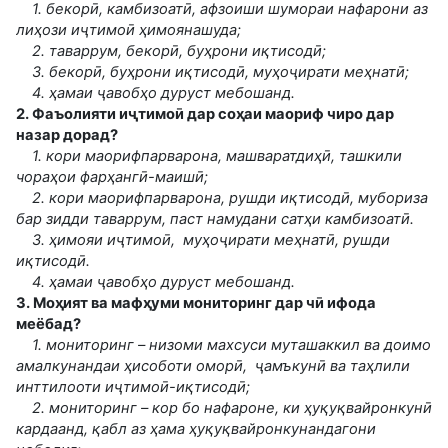
1. бекорӣ, камбизоатӣ, афзоиши шумораи нафарони аз
лиҳози иҷтимоӣ ҳимоянашуда;
2. таваррум, бекорӣ, буҳрони иқтисодӣ;
3. бекорӣ, буҳрони иқтисодӣ, муҳоҷирати меҳнатӣ;
4. ҳамаи ҷавобҳо дуруст мебошанд.
2. Фаъолияти иҷтимоӣ дар соҳаи маориф чиро дар
назар дорад?
1. кори маорифпарварона, машваратдиҳӣ, ташкили
чораҳои фарҳангӣ-маишӣ;
2. кори маорифпарварона, рушди иқтисодӣ, мубориза
бар зидди таваррум, паст намудани сатҳи камбизоатӣ.
3. ҳимояи иҷтимоӣ, муҳоҷирати меҳнатӣ, рушди
иқтисодӣ.
4. ҳамаи ҷавобҳо дуруст мебошанд.
3. Моҳият ва мафҳуми мониторинг дар чӣ ифода
меёбад?
1. мониторинг – низоми махсуси муташаккил ва доимо
амалкунандаи ҳисоботи оморӣ, ҷамъкунӣ ва таҳлили
инттилооти иҷтимоӣ-иқтисодӣ;
2. мониторинг – кор бо нафароне, ки ҳуқуқвайронкунӣ
кардаанд, қабл аз ҳама ҳуқуқвайронкунандагони