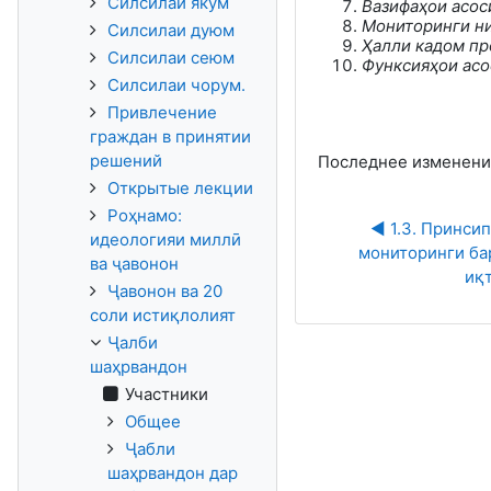
Силсилаи якум
Вазифаҳои асос
Мониторинги ни
Силсилаи дуюм
Ҳалли кадом пр
Силсилаи сеюм
Функсияҳои асо
Силсилаи чорум.
Привлечение
граждан в принятии
решений
Последнее изменение:
Открытые лекции
Роҳнамо:
◀︎ 1.3. Принси
идеологияи миллӣ
мониторинги ба
ва ҷавонон
иқ
Ҷавонон ва 20
соли истиқлолият
Ҷалби
шаҳрвандон
Участники
Общее
Ҷабли
шаҳрвандон дар