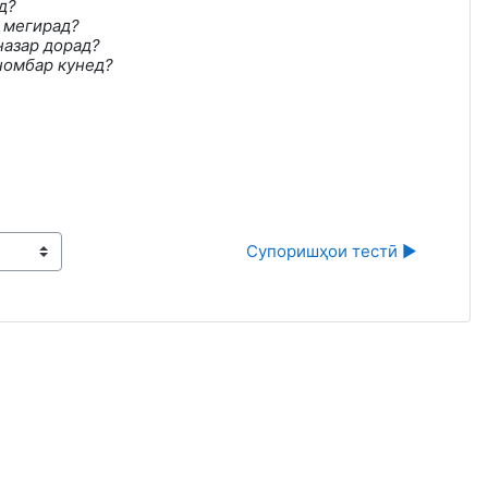
д?
 мегирад
?
назар дорад
?
номбар кунед?
Супоришҳои тестӣ ▶︎