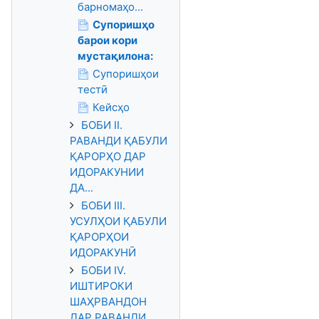
барномаҳо...
Супоришҳо
барои кори
мустақилона:
Супоришҳои
тестӣ
Кейсҳо
БОБИ II.
РАВАНДИ ҚАБУЛИ
ҚАРОРҲО ДАР
ИДОРАКУНИИ
ДА...
БОБИ III.
УСУЛҲОИ ҚАБУЛИ
ҚАРОРҲОИ
ИДОРАКУНӢ
БОБИ IV.
ИШТИРОКИ
ШАҲРВАНДОН
ДАР РАВАНДИ