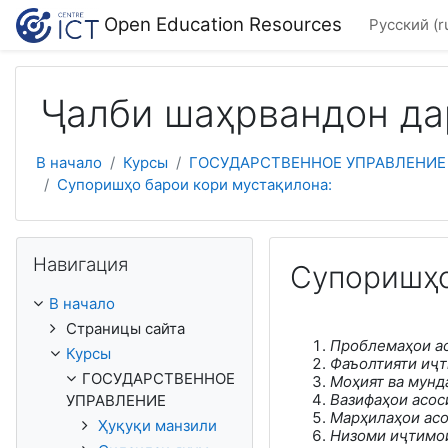
Перейти к основному содержанию
Open Education Resources
Русский ‎(r
Ҷалби шаҳрвандон да
В начало
Курсы
ГОСУДАРСТВЕННОЕ УПРАВЛЕНИЕ
Супоришҳо барои кори мустақилона:
Пропустить Навигация
Навигация
Супоришҳо
В начало
Страницы сайта
Проблемаҳои а
Курсы
Фаъолтияти иҷт
ГОСУДАРСТВЕННОЕ
Моҳият ва мунд
Вазифаҳои асос
УПРАВЛЕНИЕ
Марҳилаҳои асо
Ҳуқуқи манзили
Низоми иҷтимоӣ