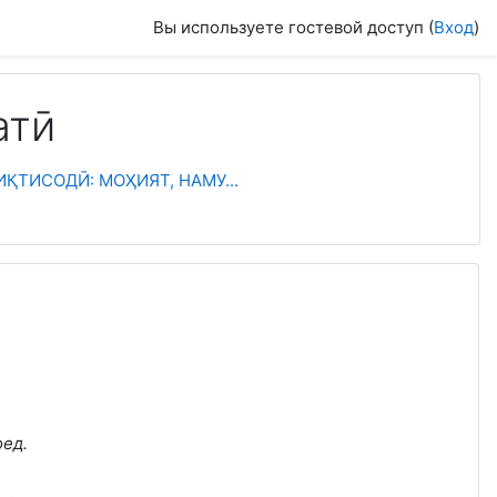
Вы используете гостевой доступ (
Вход
)
атӣ
ҚТИСОДӢ: МОҲИЯТ, НАМУ...
ед.