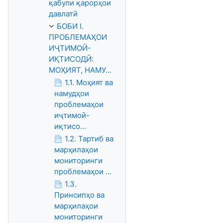
қабули қарорҳои
давлатӣ
БОБИ I.
ПРОБЛЕМАҲОИ
ИҶТИМОӢ-
ИҚТИСОДӢ:
МОҲИЯТ, НАМУ...
1.1. Моҳият ва
намудҳои
проблемаҳои
иҷтимоӣ-
иқтисо...
1.2. Тартиб ва
марҳилаҳои
мониторинги
проблемаҳои ...
1.3.
Принсипҳо ва
марҳилаҳои
мониторинги