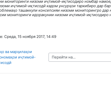
ии мониторинги низоми иҷтимоӣ-иқтисодиро номбар намое
зоми иҷтимоӣ-иқтисодӣ кадом унсурҳои таркибиро дар бар
облемаҳо ташаккули консепсияи низоми мониторингро дар 
сии мониторинги идоракунии низоми иҷтимоӣ
-
иқтисодиро 
 Среда, 15 ноября 2017, 14:49
пҳо ва марҳилаҳои 
Перейти на...
рномаҳои иҷтимоӣ-
тисодӣ