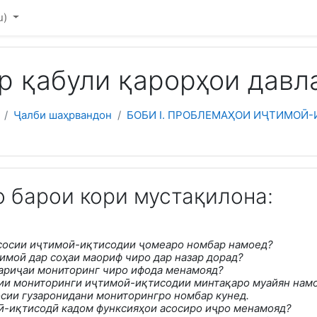
u)‎
р қабули қарорҳои давл
Ҷалби шаҳрвандон
БОБИ I. ПРОБЛЕМАҲОИ ИҶТИМОӢ-И
 барои кори мустақилона:
сосии иҷтимоӣ-иқтисодии ҷомеаро номбар намоед?
имоӣ дар соҳаи маориф чиро дар назар дорад?
ариҷаи мониторинг чиро ифода менамояд
?
ии мониторинги иҷтимоӣ-иқтисодии минтақаро муайян намо
сии гузаронидани мониторингро номбар кунед
.
-иқтисодӣ кадом функсияҳои асосиро иҷро менамояд?