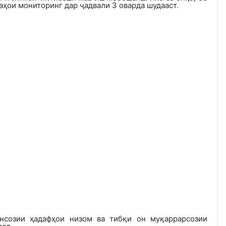
ҳои мониторинг дар ҷадвали 3 оварда шудааст.
нсозии ҳадафҳои низом ва тибқи он муқаррарсозии