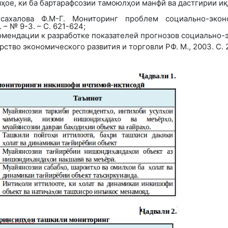
яҳое
,
ки ба бартарафсозии тамоюлҳои манфӣ ва дастгирии иқ
псахалова Ф.М-Г. Мониторинг проблем социально-экон
 – № 9-3. – С. 621-624;
ендации к разработке показателей прогнозов социально-э
тво экономического развития и торговли РФ. М., 2003. С. 2