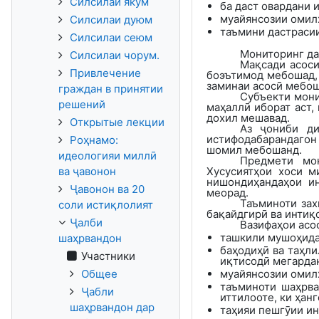
Силсилаи якум
ба даст овардани 
муайянсозии омилҳ
Силсилаи дуюм
таъмини дастрасии
Силсилаи сеюм
Мониторинг
да
Силсилаи чорум.
Мақсади асоси
Привлечение
боэътимод
мебошад,
заминаи асосӣ мебош
граждан в принятии
Субъекти мон
решений
маҳаллӣ иборат аст,
дохил мешавад.
Открытые лекции
Аз ҷониби ди
истифодабарандагон 
Роҳнамо:
шомил мебошанд.
идеологияи миллӣ
Предмет
и
мон
ва ҷавонон
Хусусиятҳои хоси м
нишондиҳандаҳои ин
Ҷавонон ва 20
меорад.
Таъминоти зах
соли истиқлолият
бақайдгирӣ ва интиқ
Ҷалби
Вазифаҳои асо
ташкили мушоҳид
шаҳрвандон
баҳодиҳӣ ва таҳл
Участники
иқтисодӣ мегарда
Общее
муайянсозии омилҳ
таъминоти шаҳрва
Ҷабли
иттилооте, ки ҳан
шаҳрвандон дар
таҳияи пешгӯии и