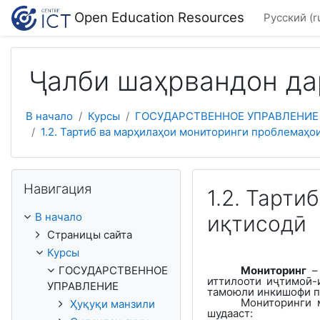
Перейти к основному содержанию
Open Education Resources
Русский ‎(r
Ҷалби шаҳрвандон да
В начало
Курсы
ГОСУДАРСТВЕННОЕ УПРАВЛЕНИЕ
1.2. Тартиб ва марҳилаҳои мониторинги проблемаҳои 
Пропустить Навигация
Навигация
1.2. Тарт
В начало
иқтисодӣ
Страницы сайта
Курсы
ГОСУДАРСТВЕННОЕ
Мониторинг
–
иттилооти иҷтимоӣ-и
УПРАВЛЕНИЕ
тамоюли инкишофи 
Мониторинг
и 
Ҳуқуқи манзили
шудааст
: