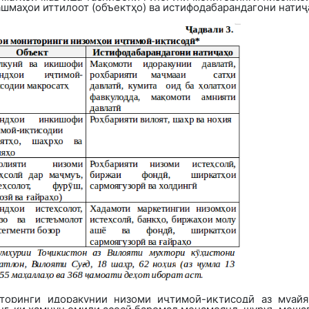
шмаҳои иттилоот (объектҳо) ва истифодабарандагони натиҷа
торинги идоракунии низоми и
ҷтимоӣ-иқтисодӣ аз муайя