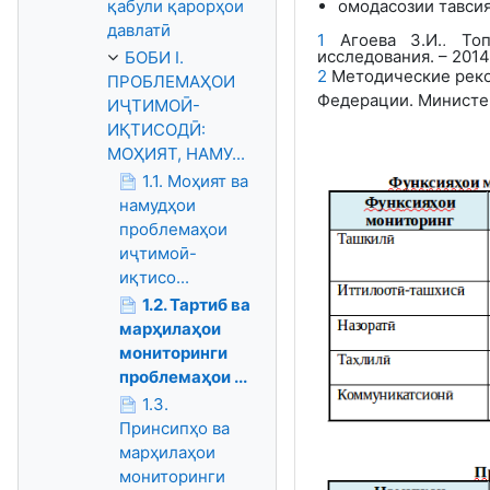
қабули қарорҳои
омодасозии тавси
давлатӣ
1
Агоева З.И., То
исследования. – 2014.
БОБИ I.
2
Методические реком
ПРОБЛЕМАҲОИ
Федерации. Министерс
ИҶТИМОӢ-
ИҚТИСОДӢ:
МОҲИЯТ, НАМУ...
1.1. Моҳият ва
намудҳои
проблемаҳои
иҷтимоӣ-
иқтисо...
1.2. Тартиб ва
марҳилаҳои
мониторинги
проблемаҳои ...
1.3.
Принсипҳо ва
марҳилаҳои
мониторинги