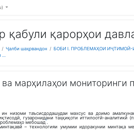
u)‎
р қабули қарорҳои давл
Ҷалби шаҳрвандон
БОБИ I. ПРОБЛЕМАҲОИ ИҶТИМОӢ-И
...
иб ва марҳилаҳои мониторинги
ин низоми таъсисдодашудаи махсус
ва доимо амалкуна
қтисодӣ, гузаронидани таҳқиқоти иттилоотӣ-аналитикӣ (пу
1
проблемаҳо мебошад
.
минтақавӣ
–
технологияи умумии идоракунии минтақа ме