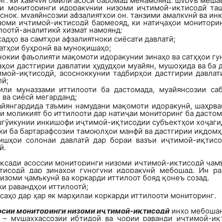
г, ки ҳамчун омили асосӣ баромад менамоянд, шуруъ меша
ии мониторинги идоракунии низоми иҷтимоӣ-иқтисодӣ таш
оснок, муаяйнсозии афзалиятҳои он, танзими амалкунӣ ва 
зоми иҷтимоӣ-иқтисодӣ бармеояд, ки натиҷаҳои монитори
лоотӣ-аналитикӣ хизмат намоянд:
адҳо ва самтҳои афзалиятноки сиёсати давлатӣ
;
атҳои буҳронӣ ва муноқишаҳо
;
окии фаъолияти мақомоти идоракунии зинаҳо ва сатҳҳои гу
ҳои дастгирии давлатии ҳудудҳои муайян, мушоҳида ва ба 
имоӣ-иқтисодӣ, асосноккунии тадбирҳои дастгирии давлат
лӣ;
или муназзами иттилооти ба дастомада, муайянсозии са
 ва сиёсӣ мегарданд;
айянгардида таъмин намудани мақомоти идоракунӣ, шаҳрван
ли моликият бо иттилооти дар натиҷаи мониторинг ба дастом
шгӯикунии инкишофи иҷтимоӣ-иқтисодии субъектҳои хоҷаг
 ки ба бартарафсозии тамоюлҳои манфӣ ва дастгирии иқдомҳ
ишҳои солонаи давлатӣ дар бораи вазъи иҷтимоӣ-иқтисо
ӣ.
ақсади асоссии мониторинги низоми иҷтимоӣ-иқтисодӣ ҷамъ
тисодӣ дар зинаҳои гуногуни идоракунӣ мебошад. Ин ра
изоми ҷамъкунӣ ва коркарди иттилоот бояд қонеъ созад.
ки равандҳои иттилоотӣ
;
саҳо дар ҳар як марҳилаи коркарди иттилооти мониторинг
.
осии
мониторинг
и низоми иҷтимоӣ-иқтисодӣ
инҳо мебошан
–
мушаххассозии ибтидоӣ ва ҷории раванди иҷтимоӣ-иқ