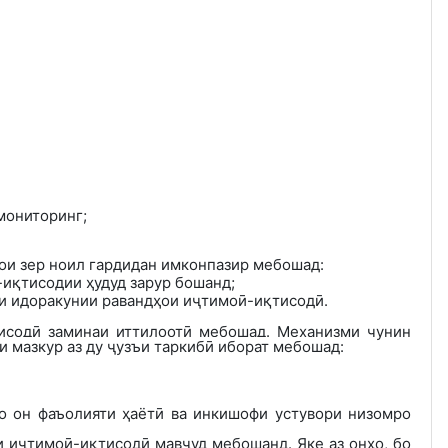
мониторинг;
ои зер ноил гардидан имконпазир мебошад:
-иқтисодии ҳудуд зарур бошанд;
ии идоракунии равандҳои иҷтимоӣ-иқтисодӣ.
исодӣ заминаи иттилоотӣ мебошад. Механизми чунин
 мазкур аз ду ҷузъи таркибӣ иборат мебошад:
о он фаъолияти ҳаётӣ ва инкишофи устувори низомро
 иҷтимоӣ-иқтисодӣ мавҷуд мебошанд. Яке аз онҳо, бо