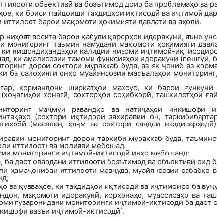
иттилооти объективӣ ва боэътимод доир ба проблемаҳо ва 
ое, ки боиси пайдоиши таҳдидҳои иқтисодӣ ва иҷтимоӣ дар
 иттилоот барои мақомоти ҳокимияти давлатӣ ва аҳолӣ
.
р ниҳоят восита барои қабули қарорҳои идоракунӣ, яъне ун
и мониторинг таъмин намудани мақомоти ҳокимияти давла
 ки нишондиҳандаҳои калидии низоми иҷтимоӣ-иқтисодиро 
ад, ки амалисозии тамоми функсияҳои идоракунӣ (пешгӯӣ, б
иторинг
дорои сохтори мураккаб буда, аз як ҷониб аз корм
 ки ба салоҳияти онҳо муайянсозии масъалаҳои мониторинг,
гар, кормандони ширкатҳои махсус, ки барои ғункунӣ
(хоҷагиҳои хонагӣ, сохторҳои соҳибкорӣ, ташкилотҳои ға
иторинг
маҷмуи равандҳо ва натиҷаҳои инкишофи и
интақаҳо (сохтори иқтидори захиравии он, таркибибарта
тихобӣ (масалан, ҳаҷм ва сохтори савдои наздисарҳадӣ
иравии мониторинг дорои таркиби мураккаб буда, таъмино
оли иттилоот
)
ва молиявӣ мебошад.
сии мониторинги иҷтимоӣ-иқтисодӣ инҳо мебошанд:
а
,
ба даст овардани иттилооти боэътимод ва объективӣ оид 
или ҳамаҷонибаи иттилооти мавҷуда, муайянсозии сабабҳо 
нд;
о ва қувваҳое, ки таҳдидҳои иқтисодӣ ва иҷтимоиро ба вуҷ
ндон, мақомоти идоракунӣ
,
корхонаҳо
,
муассисаҳо
ва
таш
гоми гузаронидани мониторинги иҷтимоӣ-иқтисодӣ ба даст 
2
нкишофи вазъи иҷтимоӣ-иқтисодӣ
.