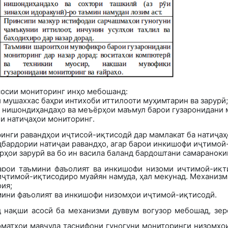
сосии мониторинг инҳо мебошанд
:
 мушаххас баҳри интихоби иттилооти муҳимтарин ва зарурӣ
;
 нишондиҳандаҳо ва меъёрҳои маъмул барои гузаронидани 
и натиҷаҳои мониторинг
.
ринги равандҳои иҷтисоӣ-иқтисодӣ дар
мамлакат ба натиҷаҳ
дбардории натиҷаи равандҳо, агар барои инкишофи иҷтимоӣ
ҳои зарурӣ ва бо ин васила баланд бардоштани самаранок
арои таъмини фаъолият ва инкишофи низоми иҷтимоӣ-иқт
ҷтимоӣ-иқтисодиро муайян намуда, ҳал мекунад. Механизми
ия;
ини фаъолият ва инкишофи низомҳои иҷтимоӣ-иқтисодӣ.
 нақши асосӣ ба механизми дуввум вогузор мебошад, зер
оматҳои мавҷуда таснифони гуногуни мониторинги низомҳои