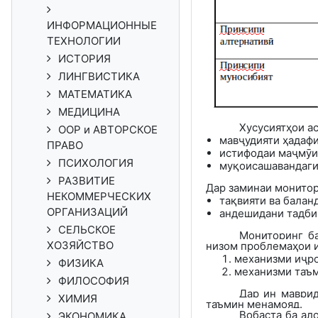
ИНФОРМАЦИОННЫЕ
ТЕХНОЛОГИИ
ИСТОРИЯ
ЛИНГВИСТИКА
МАТЕМАТИКА
МЕДИЦИНА
Хусусиятҳои а
ООР и АВТОРСКОЕ
мавҷудияти ҳадафи
ПРАВО
истифодаи маҷмӯи
ПСИХОЛОГИЯ
муқоисашавандаги
РАЗВИТИЕ
Дар заминаи монито
НЕКОММЕРЧЕСКИХ
тақвияти ва балан
ОРГАНИЗАЦИЙ
андешидани тадбир
СЕЛЬСКОЕ
Мониторинг
б
ХОЗЯЙСТВО
низом проблемаҳои и
механизми иҷро
ФИЗИКА
механизми таъм
ФИЛОСОФИЯ
Дар ин маврид
ХИМИЯ
таъмин менамояд.
Вобаста ба ал
ЭКОНОМИКА