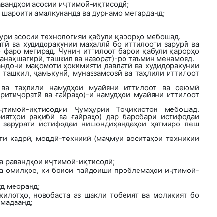
равандҳои асосии иҷтимоӣ-иқтисодӣ
;
 шароити амалкунанда ва дурнамо мегарданд;
сури асосии технологияи қабули қарорҳо мебошад.
тӣ ва худидоракунии маҳаллӣ бо иттилооти зарурӣ ва
фаро мегирад. Чунин иттилоот барои қабули қарорҳо
анақшагирӣ, ташкил ва назорат)-ро таъмин менамояд.
андони мақомоти ҳокимияти давлатӣ ва худидоракунии
 ташкил, ҷамъкунӣ, муназзамсозӣ ва таҳлили иттилоот
 ва таҳлили намудҳои муайяни иттилоот ва сеюмӣ
йритиҷоратӣ ва ғайраҳо)-и намудҳои муайяни иттилоот
ҷтимоӣ-иқтисодии Ҷумҳурии Тоҷикистон мебошад.
риятҳои рақибӣ ва ғайраҳо) дар баробари истифодаи
) зарурати истифодаи нишондиҳандаҳои ҳатмиро пеш
ти кадрӣ, моддӣ-техникӣ
(
маҷмуи воситаҳои техникии
ба равандҳои иҷтимоӣ-иқтисодӣ;
ва омилҳое, ки боиси пайдоиши проблемаҳои иҷтимоӣ-
уд меоранд;
килотҳо
,
новобаста аз шакли тобеият ва моликият бо
омадаанд;