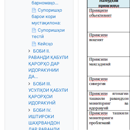
барномаҳо...
Супоришҳо
барои кори
мустақилона:
Супоришҳои
тестӣ
Кейсҳо
БОБИ II.
РАВАНДИ ҚАБУЛИ
ҚАРОРҲО ДАР
ИДОРАКУНИИ
ДА...
БОБИ III.
УСУЛҲОИ ҚАБУЛИ
ҚАРОРҲОИ
ИДОРАКУНӢ
БОБИ IV.
ИШТИРОКИ
ШАҲРВАНДОН
ДАР РАВАНДИ