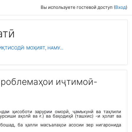
Вы используете гостевой доступ (
Вход
)
атӣ
ҚТИСОДӢ: МОҲИЯТ, НАМУ...
 проблемаҳои иҷтимоӣ-
ндаи ҳисоботи зарурии оморӣ, ҷамъкунӣ ва таҳлили
рсиши аҳолӣ ва ғ.) ва баҳодиҳӣ (ташхис) -и ҳолат ва
бошад, ба ҳалли масъалаҳои асосии зер нигаронида