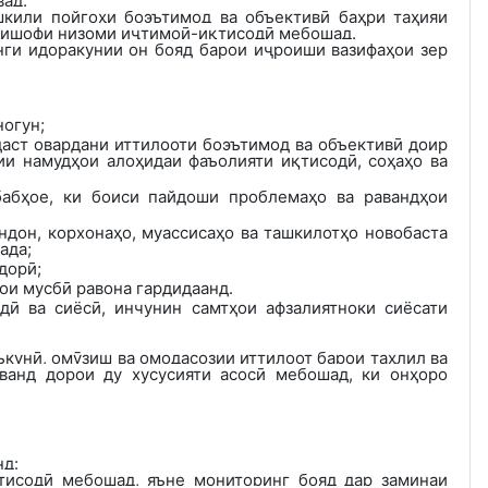
вад.
кили пойгоҳи боэътимод ва объективӣ баҳри таҳияи
инкишофи низоми иҷтимоӣ-иқтисодӣ мебошад.
нги идоракунии он бояд барои иҷроиши вазифаҳои зер
ногун
;
даст овардани иттилооти боэътимод ва объективӣ доир
ии намудҳои алоҳидаи фаъолияти иқтисодӣ, соҳаҳо ва
бабҳое, ки боиси пайдоши проблемаҳо ва равандҳои
дон, корхонаҳо, муассисаҳо ва ташкилотҳо новобаста
ада;
идорӣ
;
ои мусбӣ равона гардидаанд.
дӣ ва сиёсӣ, инчунин самтҳои афзалиятноки сиёсати
кунӣ, омӯзиш ва омодасозии иттилоот барои таҳлил ва
ванд дорои ду хусусияти асосӣ мебошад, ки онҳоро
д:
тисодӣ мебошад, яъне мониторинг бояд дар заминаи