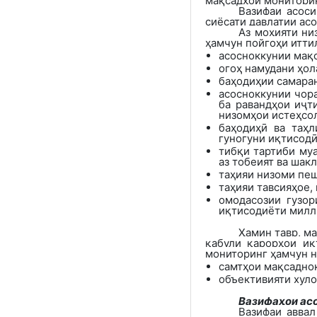
мақсадҳои мониторин
Вазифаи асос
сиёсати давлатии ас
Аз моҳияти ни
ҳамчун пойгоҳи итти
асосноккунии мақс
огоҳ намудани ҳол
баҳодиҳии самаран
асосноккунии чора
ба равандҳои иҷт
низомҳои истеҳсо
баҳодиҳӣ ва таҳл
гуногуни иқтисодӣ
тибқи тартиби му
аз тобеият ва шак
таҳияи низоми пе
таҳияи тавсияҳое,
омодасозии гузор
иқтисодиёти милл
Ҳамин тавр, м
қабули қарорҳои иқ
мониторинг ҳамчун н
самтҳои мақсадно
объективияти хуло
Вазифаҳои ас
Вазифаи аввал