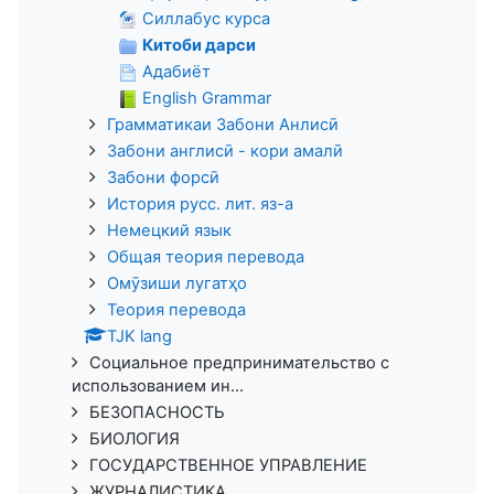
Силлабус курса
Китоби дарси
Адабиёт
English Grammar
Грамматикаи Забони Анлисӣ
Забони англисӣ - кори амалӣ
Забони форсӣ
История русс. лит. яз-а
Немецкий язык
Общая теория перевода
Омӯзиши лугатҳо
Теория перевода
TJK lang
Социальное предпринимательство с
использованием ин...
БЕЗОПАСНОСТЬ
БИОЛОГИЯ
ГОСУДАРСТВЕННОЕ УПРАВЛЕНИЕ
ЖУРНАЛИСТИКА