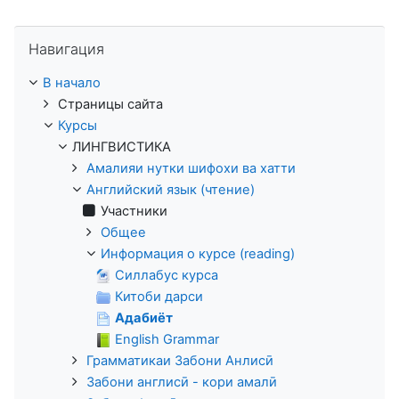
Пропустить Навигация
Навигация
В начало
Страницы сайта
Курсы
ЛИНГВИСТИКА
Амалияи нутки шифохи ва хатти
Английский язык (чтение)
Участники
Общее
Информация о курсе (reading)
Силлабус курса
Китоби дарси
Адабиёт
English Grammar
Грамматикаи Забони Анлисӣ
Забони англисӣ - кори амалӣ