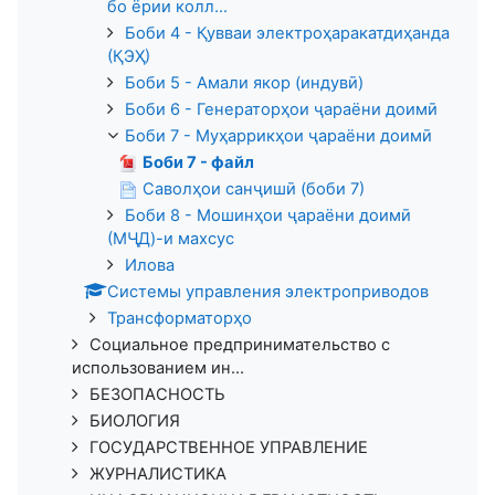
бо ёрии колл...
Боби 4 - Қувваи электроҳаракатдиҳанда
(ҚЭҲ)
Боби 5 - Амали якор (индувӣ)
Боби 6 - Генераторҳои ҷараёни доимӣ
Боби 7 - Муҳаррикҳои ҷараёни доимӣ
Боби 7 - файл
Саволҳои санҷишӣ (боби 7)
Боби 8 - Мошинҳои ҷараёни доимӣ
(МҶД)-и махсус
Илова
Системы управления электроприводов
Трансформаторҳо
Социальное предпринимательство с
использованием ин...
БЕЗОПАСНОСТЬ
БИОЛОГИЯ
ГОСУДАРСТВЕННОЕ УПРАВЛЕНИЕ
ЖУРНАЛИСТИКА