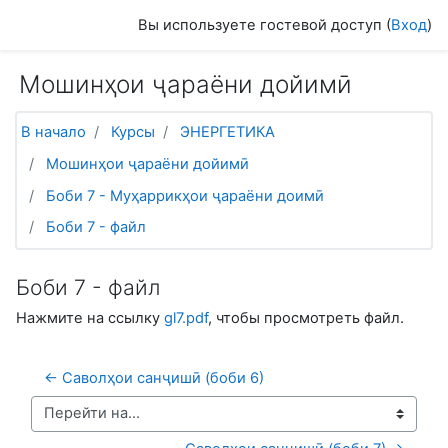
Перейти к основному содержанию
Вы используете гостевой доступ (
Вход
)
Мошинҳои ҷараёни дойимӣ
В начало
Курсы
ЭНЕРГЕТИКА
Мошинҳои ҷараёни дойимӣ
Боби 7 - Муҳаррикҳои ҷараёни доимӣ
Боби 7 - файл
Боби 7 - файл
Нажмите на ссылку
gl7.pdf
, чтобы просмотреть файл.
← Саволҳои санҷишӣ (боби 6)
Перейти на...