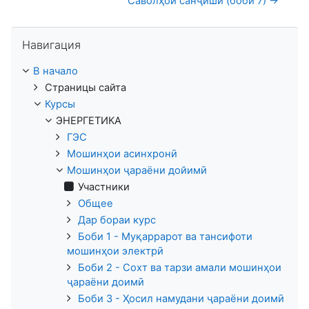
Саволҳои санҷишӣ (боби 7) →
Пропустить Навигация
Навигация
В начало
Страницы сайта
Курсы
ЭНЕРГЕТИКА
ГЭС
Мошинҳои асинхронӣ
Мошинҳои ҷараёни дойимӣ
Участники
Общее
Дар бораи курс
Боби 1 - Муқаррарот ва тансифоти
мошинҳои электрӣ
Боби 2 - Сохт ва тарзи амали мошинҳои
ҷараёни доимӣ
Боби 3 - Ҳосил намудани ҷараёни доимӣ