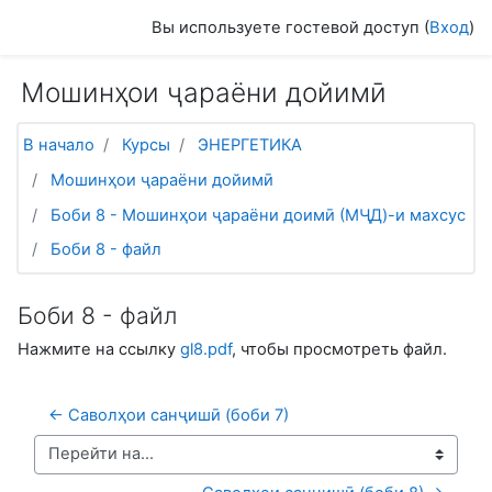
Перейти к основному содержанию
Вы используете гостевой доступ (
Вход
)
Мошинҳои ҷараёни дойимӣ
В начало
Курсы
ЭНЕРГЕТИКА
Мошинҳои ҷараёни дойимӣ
Боби 8 - Мошинҳои ҷараёни доимӣ (МҶД)-и махсус
Боби 8 - файл
Боби 8 - файл
Нажмите на ссылку
gl8.pdf
, чтобы просмотреть файл.
← Саволҳои санҷишӣ (боби 7)
Перейти на...