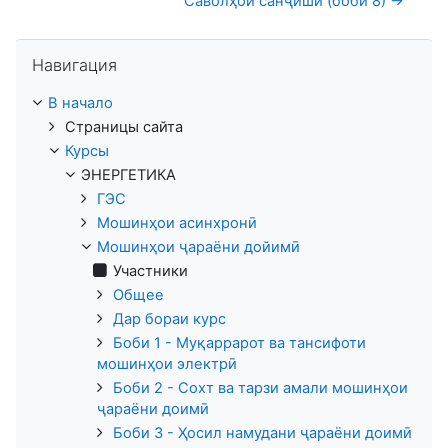
Саволҳои санҷишӣ (боби 8) →
Пропустить Навигация
Навигация
В начало
Страницы сайта
Курсы
ЭНЕРГЕТИКА
ГЭС
Мошинҳои асинхронӣ
Мошинҳои ҷараёни дойимӣ
Участники
Общее
Дар бораи курс
Боби 1 - Муқаррарот ва тансифоти
мошинҳои электрӣ
Боби 2 - Сохт ва тарзи амали мошинҳои
ҷараёни доимӣ
Боби 3 - Ҳосил намудани ҷараёни доимӣ