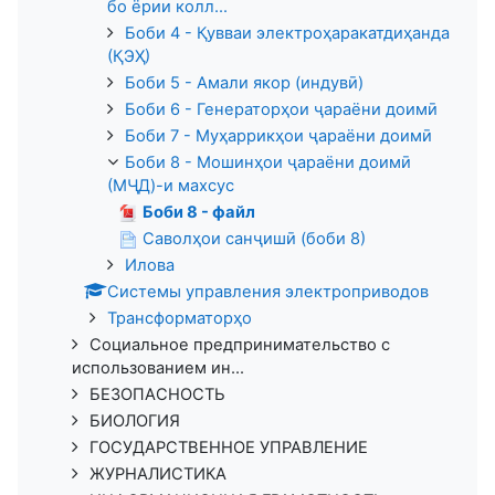
бо ёрии колл...
Боби 4 - Қувваи электроҳаракатдиҳанда
(ҚЭҲ)
Боби 5 - Амали якор (индувӣ)
Боби 6 - Генераторҳои ҷараёни доимӣ
Боби 7 - Муҳаррикҳои ҷараёни доимӣ
Боби 8 - Мошинҳои ҷараёни доимӣ
(МҶД)-и махсус
Боби 8 - файл
Саволҳои санҷишӣ (боби 8)
Илова
Системы управления электроприводов
Трансформаторҳо
Социальное предпринимательство с
использованием ин...
БЕЗОПАСНОСТЬ
БИОЛОГИЯ
ГОСУДАРСТВЕННОЕ УПРАВЛЕНИЕ
ЖУРНАЛИСТИКА