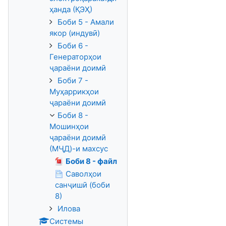
ҳанда (ҚЭҲ)
Боби 5 - Амали
якор (индувӣ)
Боби 6 -
Генераторҳои
ҷараёни доимӣ
Боби 7 -
Муҳаррикҳои
ҷараёни доимӣ
Боби 8 -
Мошинҳои
ҷараёни доимӣ
(МҶД)-и махсус
Боби 8 - файл
Саволҳои
санҷишӣ (боби
8)
Илова
Системы