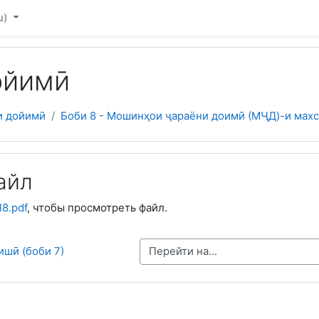
u)‎
ойимӣ
и дойимӣ
Боби 8 - Мошинҳои ҷараёни доимӣ (МҶД)-и махс
айл
l8.pdf
, чтобы просмотреть файл.
Перейти на...
ишӣ (боби 7)