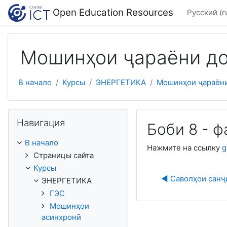
Перейти к основному содержанию
Open Education Resources
Русский ‎(r
Мошинҳои ҷараёни д
В начало
Курсы
ЭНЕРГЕТИКА
Мошинҳои ҷараён
Пропустить Навигация
Навигация
Боби 8 - ф
В начало
Нажмите на ссылку
g
Страницы сайта
Курсы
◀︎ Саволҳои санҷ
ЭНЕРГЕТИКА
ГЭС
Мошинҳои
асинхронӣ