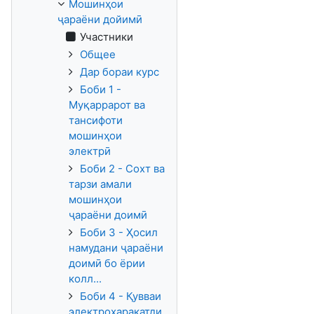
Мошинҳои
ҷараёни дойимӣ
Участники
Общее
Дар бораи курс
Боби 1 -
Муқаррарот ва
тансифоти
мошинҳои
электрӣ
Боби 2 - Сохт ва
тарзи амали
мошинҳои
ҷараёни доимӣ
Боби 3 - Ҳосил
намудани ҷараёни
доимӣ бо ёрии
колл...
Боби 4 - Қувваи
электроҳаракатди