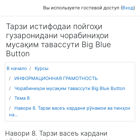
Перейти к основному содержанию
Вы используете гостевой доступ (
Вход
)
Тарзи истифодаи пойгоҳи
гузаронидани чорабиниҳои
мусақим тавассути Big Blue
Button
В начало
Курсы
ИНФОРМАЦИОННАЯ ГРАМОТНОСТЬ
Чорабиниҳои мусақим тавассути Big Blue Button
Тема 8
Навори 8. Тарзи васеъ кардани рӯнамои ва пинҳон
на...
Навори 8. Тарзи васеъ кардани