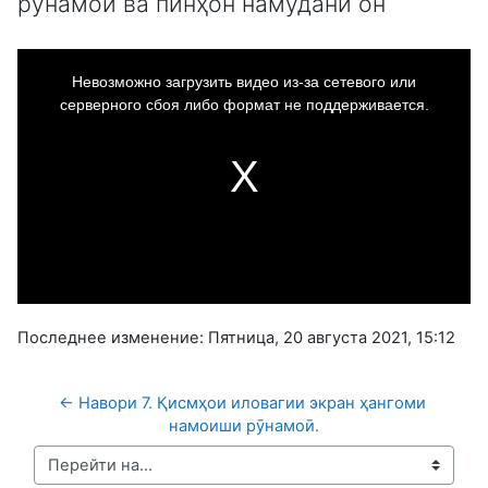
рӯнамои ва пинҳон намудани он
This
is
a
Невозможно загрузить видео из-за сетевого или
modal
window.
серверного сбоя либо формат не поддерживается.
Последнее изменение: Пятница, 20 августа 2021, 15:12
← Навори 7. Қисмҳои иловагии экран ҳангоми 
намоиши рӯнамоӣ.
Перейти на...