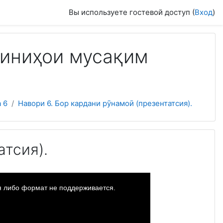
Вы используете гостевой доступ (
Вход
)
биниҳои мусақим
 6
Навори 6. Бор кардани рӯнамоӣ (презентатсия).
атсия).
оя либо формат не поддерживается.