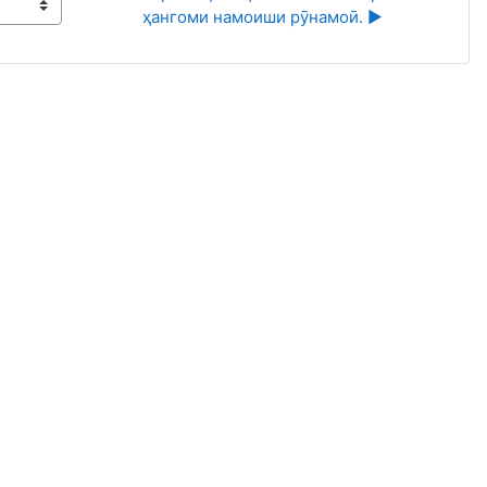
ҳангоми намоиши рӯнамоӣ. ▶︎