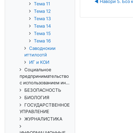
◀︎ Навори 5. Боз
Тема 11
Тема 12
Тема 13
Тема 14
Тема 15
Тема 16
Саводнокии
иттилоотӣ
ИГ и КОИ
Социальное
предпринимательство
с использованием ин...
БЕЗОПАСНОСТЬ
БИОЛОГИЯ
ГОСУДАРСТВЕННОЕ
УПРАВЛЕНИЕ
ЖУРНАЛИСТИКА
ИНФОРМАЦИОННЫЕ