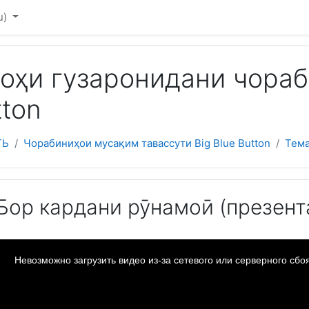
u)‎
гоҳи гузаронидани чора
tton
ТЬ
Чорабиниҳои мусақим тавассути Big Blue Button
Тема
Бор кардани рӯнамоӣ (презент
Невозможно загрузить видео из-за сетевого или серверного сб