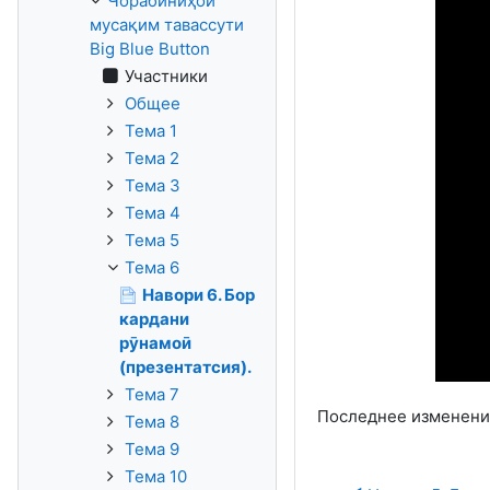
Чорабиниҳои
мусақим тавассути
Big Blue Button
Участники
Общее
Тема 1
Тема 2
Тема 3
Тема 4
Тема 5
Тема 6
Навори 6. Бор
кардани
рӯнамоӣ
(презентатсия).
Тема 7
Последнее изменение:
Тема 8
Тема 9
Тема 10