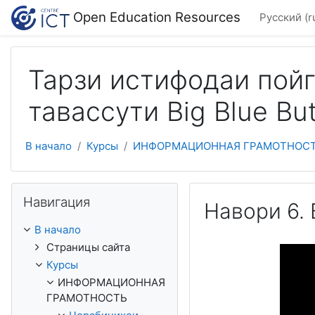
Перейти к основному содержанию
Open Education Resources
Русский ‎(r
Тарзи истифодаи пой
тавассути Big Blue Bu
В начало
Курсы
ИНФОРМАЦИОННАЯ ГРАМОТНОС
Пропустить Навигация
Навигация
Навори 6. 
В начало
Страницы сайта
This
is
a
Курсы
modal
window.
ИНФОРМАЦИОННАЯ
ГРАМОТНОСТЬ