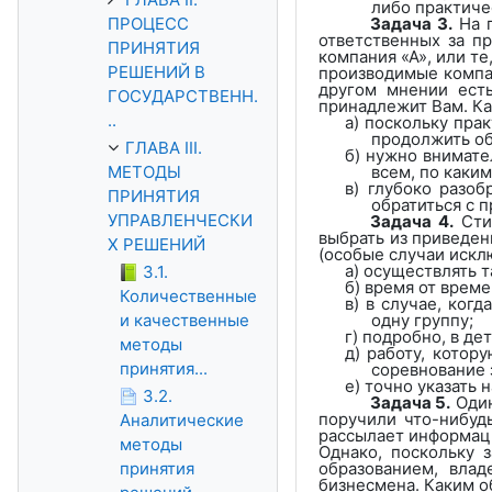
либо практичес
ПРОЦЕСС
Задача 3.
На п
ответственных за п
ПРИНЯТИЯ
компания «А», или те
РЕШЕНИЙ В
производимые компан
другом мнении есть
ГОСУДАРСТВЕНН.
принадлежит Вам. К
..
а) поскольку пра
продолжить об
ГЛАВА III.
б) нужно внимате
МЕТОДЫ
всем, по каки
в) глубоко разо
ПРИНЯТИЯ
обратиться с 
УПРАВЛЕНЧЕСКИ
Задача 4.
Стим
выбрать из приведен
Х РЕШЕНИЙ
(особые случаи искл
а) осуществлять 
3.1.
б) время от време
Количественные
в) в случае, ког
и качественные
одну группу;
г) подробно, в де
методы
д) работу, котор
принятия...
соревнование 
е) точно указать
3.2.
Задача 5.
Один
поручили что-нибуд
Аналитические
рассылает информаци
методы
Однако, поскольку 
принятия
образованием, влад
бизнесмена. Каким о