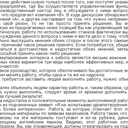
кие действия нужно только после того, как поступят указан
редприятие, где Вы осуществляете управленческие функц
роизводственный сектор лиц и обсуждаете с ними вопрос 
, что предлагает компания «В». В ходе дискуссии обнаружил
ией «А», а другие настаивают на том, что нужно непременн
 свой резон, то не так просто принять решение. Вы з
акую из предлагаемых ниже позиций Вы как управляющий з
ктическую работу по использованию станков фактически в
суждение данного вопроса с ними и вести дело к тому, что
льно выслушать мнения обеих сторон и после этого самом
м причинам такое решение принято. Если потребуется, убеди
браться в достоинствах и недостатках обоих мнений, з
просьбой принять какое-либо решение.
улирование интереса к работе является весьма важным 
ных ниже вариантов три вида наиболее эффективных мер, 
ючаются):
такое руководство, которое обеспечивало бы достаточные з
ни менять работу, чтобы одна и та же не надоела;
да требуется заставить людей выполнять работу, нужно о
талях объяснить людям характер работы и, таким образом, с
ую нужно выполнять, следует время от времени дополнять
за лучший результат;
 на недостатки и положительные моменты выполняемой рабо
 из подчиненных заявил: «Я не испытываю удовлетворения о
ь более интересное». Работа, за которую отвечает этот 
онные материалы по заявкам заказчиков. Работа такая, чт
заказы на эти материалы поступают и из-за рубежа, да
еющему английским языком. Видимо, этот работник хот
бразом, Вы, как управляющий, должны отреагировать на по