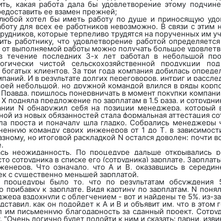
ить, какая работа дала бы удовлетворение этому подчин
редоставить ее взамен прежней;
о любой хотел бы иметь работу по душе и приносящую удо
аботу для всех ее работников невозможно. В связи с этим 
трудников, которые терпеливо трудятся на порученных им уч
ить работнику, что удовлетворение работой определяется
 и от выполняемой работы можно получать большое удовлетво
 течение последних 3-х лет работал в небольшой пр
огически чистой сельскохозяйственной продукции п
 богатых клиентов. За три года компания добилась определ
мпаний. И в результате долгих переговоров, интриг и рассл
воей небольшой, но дружной командой влился в ряды кор
. Правда, пришлось понервничать в момент покупки компани
Х подняла предложение по зарплатам в 1.5 раза, и сотрудни
ании
N
обнаружил себя на позиции менеджера, который в
ной из новых обязанностей стала формальная аттестация со
ла проста и поначалу шла гладко. Собрались менеджеры 
ненную команду своих инженеров от 1 до
T
, в зависимост
азному, но итоговой раскладкой
N
остался доволен: почти вс
.
ась неожиданность. По процедуре дальше открывались ра
то сотрудника в списке его (сотрудника) зарплате. Зарплаты
женеров. Что означало, что
A
и
B
, оказавшись в середин
ек с существенно меньшей зарплатой.
 процедуры было то, что по результатам обсуждения 
 прибавку к зарплате. Видя картину по зарплатам,
N
понял,
ера вздохнули с облегчением - вот и найдены те 5%, из-за 
ставил, как он подойдет к А и В и объявит им, что в этом 
л им письменную благодарность за сданный проект. Сотру
. "Очень логично будет подойти к ним и сказать: парни, изви