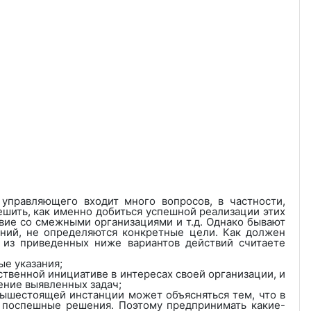
управляющего входит много вопросов, в частности,
шить, как именно добиться успешной реализации этих
твие со смежными организациями и т.д. Однако бывают
аний, не определяются конкретные цели. Как должен
 из приведенных ниже вариантов действий считаете
е указания;
ственной инициативе в интересах своей организации, и
ение выявленных задач;
 вышестоящей инстанции может объясняться тем, что в
 поспешные решения. Поэтому предпринимать какие-