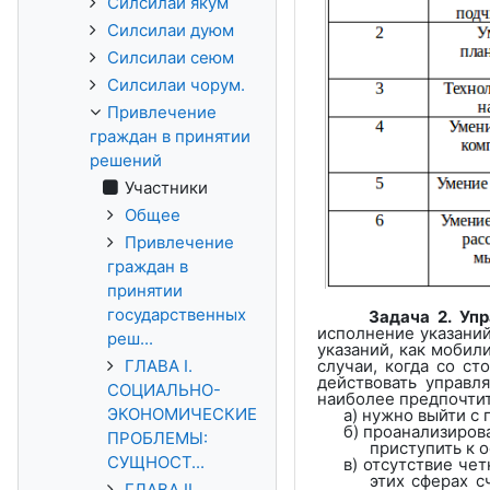
Силсилаи якум
Силсилаи дуюм
Силсилаи сеюм
Силсилаи чорум.
Привлечение
граждан в принятии
решений
Участники
Общее
Привлечение
граждан в
принятии
государственных
Задача 2. Уп
исполнение указаний
реш...
указаний, как мобил
ГЛАВА I.
случаи, когда со с
действовать управл
СОЦИАЛЬНО-
наиболее предпочти
ЭКОНОМИЧЕСКИЕ
а) нужно выйти с
б) проанализиров
ПРОБЛЕМЫ:
приступить к 
СУЩНОСТ...
в) отсутствие че
этих сферах 
ГЛАВА II.