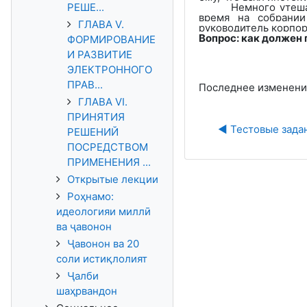
РЕШЕ...
Немного утеша
время на собрании
ГЛАВА V.
руководитель корпора
Вопрос: как должен
ФОРМИРОВАНИЕ
И РАЗВИТИЕ
ЭЛЕКТРОННОГО
ПРАВ...
Последнее изменение
ГЛАВА VI.
ПРИНЯТИЯ
◀︎ Тестовые зада
РЕШЕНИЙ
ПОСРЕДСТВОМ
ПРИМЕНЕНИЯ ...
Открытые лекции
Роҳнамо:
идеологияи миллӣ
ва ҷавонон
Ҷавонон ва 20
соли истиқлолият
Ҷалби
шаҳрвандон