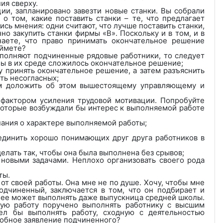
ия сверху.
ии, запланировано завезти новые станки. Вы собрали
о том, какие поставить станки – те, что предлагает
ись мнения: одни считают, что лучше поставить станки,
о закупить станки фирмы «В». Поскольку и в том, и в
наете, что право принимать окончательное решение
аймете?
ыполняют подчиненные рядовые работники, то следует
бы в их среде сложилось окончательное решение;
у принять окончательное решение, а затем разъяснить
ть несогласных;
атем доложить об этом вышестоящему управляющему и
фактором усиления трудовой мотивации. Попробуйте
которые возбуждали бы интерес к выполняемой работе
нания о характере выполняемой работы;
бъединить хорошо понимающих друг друга работников в
делать так, чтобы она была выполнена без срывов;
 новыми задачами. Неплохо организовать своего рода
ты.
т своей работы. Она мне не по душе. Хочу, чтобы мне
подчиненный, заключается в том, что он подбирает и
о ее может выполнять даже выпускница средней школы.
нную работу поручено выполнять работнику с высшим
ел бы выполнять работу, сходную с деятельностью
добное заявление подчиненного?