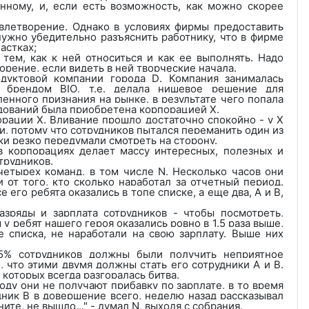
енному, и, если есть возможность, как можно скорее
влетворение. Однако в условиях фирмы предоставить
нужно убедительно разъяснить работнику, что в фирме
астках;
 тем, как к ней относиться и как ее выполнять. Надо
рение, если видеть в ней творческие начала.
одуктовой компании города
D
. Компания занималась
од брендом
BIO
, т.е. делала нишевое решение для
енного признания на рынке, в результате чего попала
едований была приобретена корпорацией Х.
порации
X
. Вливание прошло достаточно спокойно - у Х
и, потому что сотрудников пытался переманить один из
ки резко передумали смотреть на сторону.
 корпорациях делает массу интересных, полезных и
трудников.
четырех команд, в том числе
N
. Несколько часов они
и от того, кто сколько наработал за отчетный период.
е его ребята оказались в топе списке, а еще два,
A
и
B
,
зряды и зарплата сотрудников - чтобы посмотреть,
 у ребят нашего героя оказались ровно в 1.5 раза выше,
е списка, не наработали на свою зарплату. Выше них
5% сотрудников должны были получить неприятное
 что этими двумя должны стать его сотрудники А и В.
которых всегда разгоралась битва.
году они не получают прибавку по зарплате, в то время
дник В в довершение всего, неделю назад рассказывал
ните, не вышло..." - думал
N
, выходя с собрания.