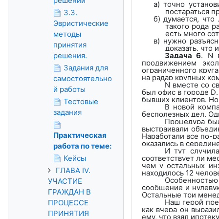
решений
а) точно установ
постараться п
3.3.
б) думается, чт
Эвристические
такого рода р
есть много со
методы
в) нужно разъясн
принятия
доказать, что
решения.
Задача 6
.
N
в
продвижением экол
Задания для
ограниченного круга
на радар крупных ко
самостоятельно
N
вместе со с
й работы
был офис в городе
D
бывших клиентов. Но 
Тестовые
В новой комп
задания
бесполезных дел. Од
Процедура бы
выстраивали объеди
Практическая
Наработали все по-р
оказались в середине
работа по теме:
И тут случил
Кейсы
соответствует ли мес
чем у остальных ин
ГЛАВА IV.
находилось 12 челов
Особенностью
УЧАСТИЕ
сообщение и нулевую
ГРАЖДАН В
Остальные три менедж
Наш герой пред
ПРОЦЕССЕ
как вчера он вырази
ПРИНЯТИЯ
ему, что взял ипотеку