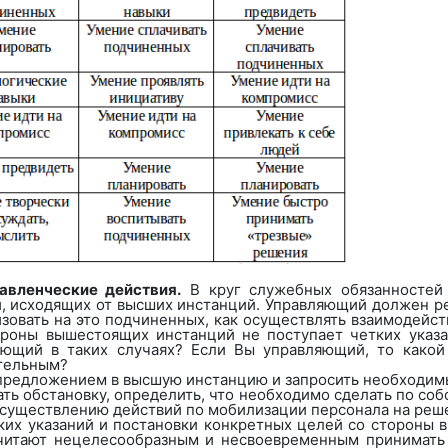
равленческие действия.
В круг служебных обязанностей 
, исходящих от высших инстанций. Управляющий должен ре
изовать на это подчиненных, как осуществлять взаимодейс
тороны вышестоящих инстанций не поступает четких указ
яющий в таких случаях? Если Вы управляющий, то какой
тельным?
 предложением в высшую инстанцию и запросить необходимы
ать обстановку, определить, что необходимо сделать по соб
осуществлению действий по мобилизации персонала на реш
тких указаний и постановки конкретных целей со стороны
считают нецелесообразным и несвоевременным принимать