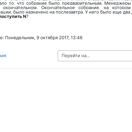
ло то, что собрание было предварительным. Менеджеры с
 окончательном. Окончательное собрание, на котором
ции, было назначено на послезавтра. У него было еще два д
 поступить
N
?
: Понедельник, 9 октября 2017, 13:46
Перейти на...
ния