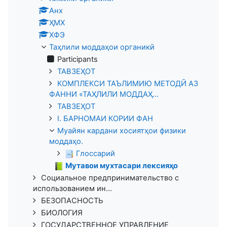
Анх
ҲМХ
ХФЭ
Таҳлили моддаҳои органикӣ
Participants
ТАВЗЕҲОТ
КОМПЛЕКСИ ТАЪЛИМИЮ МЕТОДӢ АЗ
ФАННИ «ТАҲЛИЛИ МОДДАҲ...
ТАВЗЕҲОТ
I. БАРНОМАИ КОРИИ ФАН
Муайян кардани хосиятҳои физики
моддаҳо.
Глоссарий
Мутавои мухтасари лексияҳо
Социальное предпринимательство с
использованием ин...
БЕЗОПАСНОСТЬ
БИОЛОГИЯ
ГОСУДАРСТВЕННОЕ УПРАВЛЕНИЕ