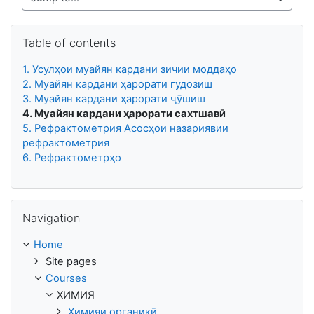
Jump to...
Skip Table of contents
Table of contents
1. Усулҳои муайян кардани зичии моддаҳо
2. Муайян кардани ҳарорати гудозиш
3. Муайян кардани ҳарорати ҷӯшиш
4. Муайян кардани ҳарорати сахтшавӣ
5. Рефрактометрия Асосҳои назариявии
рефрактометрия
6. Рефрактометрҳо
Skip Navigation
Navigation
Home
Site pages
Courses
ХИМИЯ
Химияи органикӣ