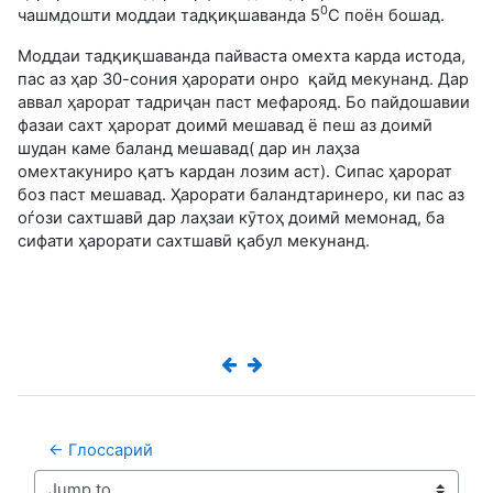
0
чашмдошти моддаи тадқиқшаванда 5
С поён бошад.
Моддаи тадқиқшаванда пайваста омехта карда истода,
пас аз ҳар 30-сония ҳарорати онро қайд мекунанд. Дар
аввал ҳарорат тадриҷан паст мефарояд. Бо пайдошавии
фазаи сахт ҳарорат доимӣ мешавад ё пеш аз доимӣ
шудан каме баланд мешавад( дар ин лаҳза
омехтакуниро қатъ кардан лозим аст). Сипас ҳарорат
боз паст мешавад. Ҳарорати баландтаринеро, ки пас аз
оѓози сахтшавӣ дар лаҳзаи кӯтоҳ доимӣ мемонад, ба
сифати ҳарорати сахтшавӣ қабул мекунанд.
← Глоссарий