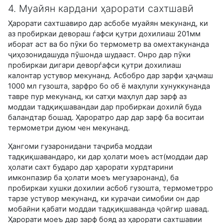
4. Муайян кардани ҳарорати сахтшавӣ
Ҳарорати сахтшавиро дар асбобе муайян мекунанд, ки
аз пробиркаи девораш ѓафси қутри дохилиаш 201мм
иборат аст ва бо пӯки бо термометр ва омехтакунанда
ҷиҳозонидашуда пӯшонда шудааст. Онро дар пӯки
пробиркаи дигари деворѓафси қутри дохилиаш
калонтар устувор мекунанд. Асбобро дар зарфи ҳаҷмаш
1000 мл гузошта, зарфро бо об ё маҳлули хунуккунанда
тавре пур мекунанд, ки сатҳи маҳлул дар зарф аз
моддаи тадқиқшавандаи дар пробиркаи дохилӣ буда
баландтар бошад. Ҳароратро дар дар зарф ба воситаи
термометри дуюм чен мекунанд.
Ҳангоми гузаронидани таҷриба моддаи
тадқиқшавандаро, ки дар ҳолати моеъ аст(моддаи дар
ҳолати сахт бударо дар ҳарорати хурдтарини
имконпазир ба ҳолати моеъ мегузаронанд), ба
пробиркаи хушки дохилии асбоб гузошта, термометрро
тарзе устувор мекунанд, ки курачаи симобии он дар
мобайни қабати моддаи тадқиқшаванда ҷойгир шавад.
Ҳарорати моеъ дар зарф бояд аз ҳарорати сахтшавии