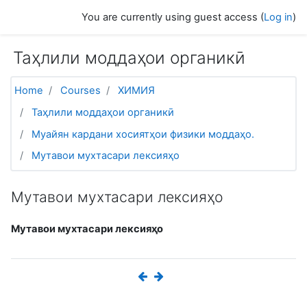
Skip to main content
You are currently using guest access (
Log in
)
Таҳлили моддаҳои органикӣ
Home
Courses
ХИМИЯ
Таҳлили моддаҳои органикӣ
Муайян кардани хосиятҳои физики моддаҳо.
Мутавои мухтасари лексияҳо
Мутавои мухтасари лексияҳо
Мутавои мухтасари лексияҳо