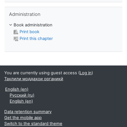
Skip Administration
Administration
Book administration
Print book
Print this chapter
You are currently using guest access (
Log in
)
Таҳлили моддаҳои органикӣ
English ‎(en)‎
Русский ‎(ru)‎
English ‎(en)‎
Data retention summary
Get the mobile app
Switch to the standard theme