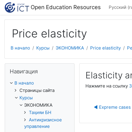
Перейти к основному содержанию
Open Education Resources
Русский ‎(r
Price elasticity
В начало
Курсы
ЭКОНОМИКА
Price elasticity
Pe
Пропустить Навигация
Навигация
Elasticity a
В начало
Нажмите на ссылку
3
Страницы сайта
Курсы
ЭКОНОМИКА
◀︎ Expreme cases o
Таҳияи БН
Антикризисное
управление