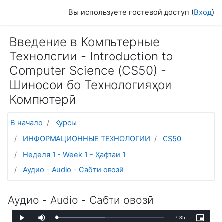
Перейти к основному содержанию
Вы используете гостевой доступ (
Вход
)
Введение в Компьтерные
Технологии - Introduction to
Computer Science (СS50) -
Шиносои бо Технологияҳои
Компютерӣ
В начало
Курсы
ИНФОРМАЦИОННЫЕ ТЕХНОЛОГИИ
CS50
Неделя 1 - Week 1 - Ҳафтаи 1
Аудио - Audio - Сабти овозӣ
Аудио - Audio - Сабти овозӣ
Оставшееся
-
7:35
Загрузка
:
Воспроизвести
Без
Picture-