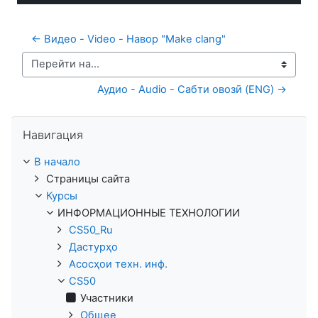
44.75%
звука
in-
Picture
время
← Видео - Video - Навор "Make clang"
Перейти на...
Аудио - Audio - Сабти овозӣ (ENG) →
Пропустить Навигация
Навигация
В начало
Страницы сайта
Курсы
ИНФОРМАЦИОННЫЕ ТЕХНОЛОГИИ
CS50_Ru
Дастурҳо
Асосҳои техн. инф.
CS50
Участники
Общее