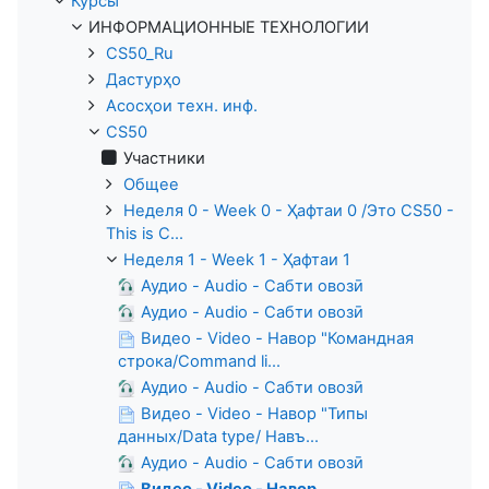
Курсы
ИНФОРМАЦИОННЫЕ ТЕХНОЛОГИИ
CS50_Ru
Дастурҳо
Асосҳои техн. инф.
CS50
Участники
Общее
Неделя 0 - Week 0 - Ҳафтаи 0 /Это CS50 -
This is C...
Неделя 1 - Week 1 - Ҳафтаи 1
Аудио - Audio - Сабти овозӣ
Аудио - Audio - Сабти овозӣ
Видео - Video - Навор "Командная
строка/Command li...
Аудио - Audio - Сабти овозӣ
Видео - Video - Навор "Типы
данных/Data type/ Навъ...
Аудио - Audio - Сабти овозӣ
Видео - Video - Навор