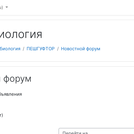
u)‎
иология
биология
ПЕШГУФТОР
Новостной форум
 форум
бъявления
т)
Перейти на...