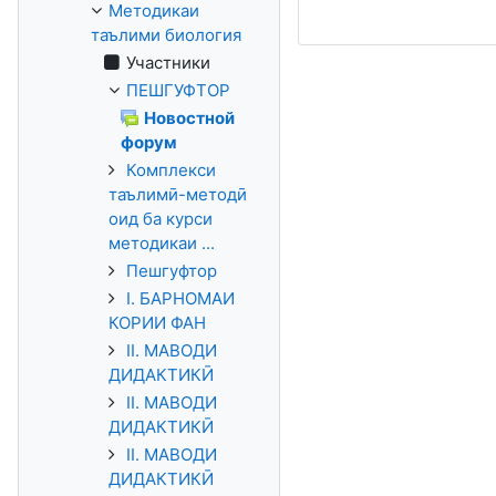
Методикаи
таълими биология
Участники
ПЕШГУФТОР
Новостной
форум
Комплекси
таълимӣ-методӣ
оид ба курси
методикаи ...
Пешгуфтор
I. БАРНОМАИ
КОРИИ ФАН
II. МАВОДИ
ДИДАКТИКӢ
II. МАВОДИ
ДИДАКТИКӢ
II. МАВОДИ
ДИДАКТИКӢ