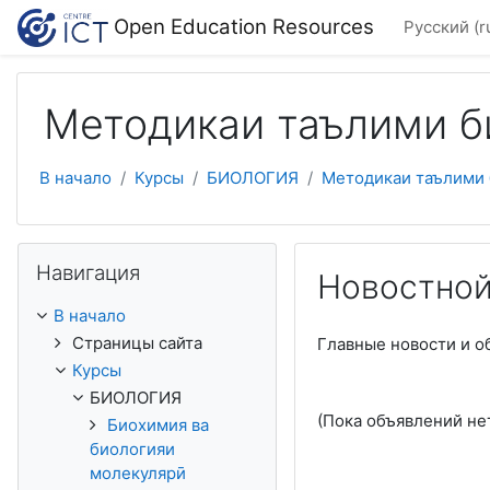
Перейти к основному содержанию
Open Education Resources
Русский ‎(r
Методикаи таълими б
В начало
Курсы
БИОЛОГИЯ
Методикаи таълими 
Пропустить Навигация
Навигация
Новостной
В начало
Страницы сайта
Главные новости и о
Курсы
БИОЛОГИЯ
(Пока объявлений не
Биохимия ва
биологияи
молекулярӣ