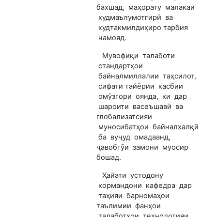
бахшад, маҳорату малакаи
худмаълумотгирӣ ва
худтакмилдиҳиро тарбия
намояд.
Мувофиқи талаботи
стандартҳои
байналмиллалии таҳсилот,
сифати тайёрии касбии
омӯзгори оянда, ки дар
шароити васеъшавӣ ва
глобализатсияи
муносибатҳои байналхалқӣ
ба вуҷуд омадаанд,
ҷавобгӯи замони муосир
бошад.
Ҳайати устодону
кормандони кафедра дар
таҳияи барномаҳои
таълимии фанҳои
талаботҳои технологияи