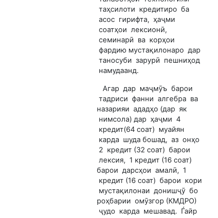
таҳсилоти кредитиро ба
асос гирифта, ҳаҷми
соатҳои лексионӣ,
семинарӣ ва корҳои
фардию мустақилонаро дар
таносуби зарурӣ пешниҳод
намудаанд.
Агар дар маҷмӯъ барои
тадриси фанни алгебра ва
назарияи ададҳо (дар як
нимсола) дар ҳаҷми 4
кредит(64 соат) муайян
карда шуда бошад, аз онҳо
2 кредит (32 соат) барои
лексия, 1 кредит (16 соат)
барои дарсҳои амалӣ, 1
кредит (16 соат) барои кори
мустақилонаи донишҷӯ бо
роҳбарии омӯзгор (КМДРО)
ҷудо карда мешавад. Ѓайр