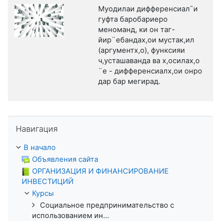
Муодилаи дифференсиал¯и
гуфта баробариеро
меноманд, ки он таг-
йир¨ебандах,ои мустак,ил
(аргументх,о), функсияи
ч,усташаванда ва х,осилах,о
¨е - дифференсиалх,ои онро
дар бар мегирад.
Пропустить Навигация
Навигация
В начало
Объявления сайта
ОРГАНИЗАЦИЯ И ФИНАНСИРОВАНИЕ
ИНВЕСТИЦИЙ
Курсы
Социальное предпринимательство с
использованием ин...