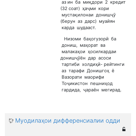
аз ин ба миқдори 2 кредит
(32 соат) ҳаҷми кори
мустақилонаи донишҷӯ
(берун аз дарс) муайян
карда шудааст.
Низоми баҳогузорӣ ба
дониш, маҳорат ва
малакаҳои ҳосилкардаи
донишҷӯён дар асоси
тартиби холдиҳӣ- рейтинги
аз тарафи Донишгоҳ ё
Вазорати маорифи
Тоҷикистон пешниҳод
гардида, ҷараён мегирад.
Муодилаҳои дифференсиалии одди