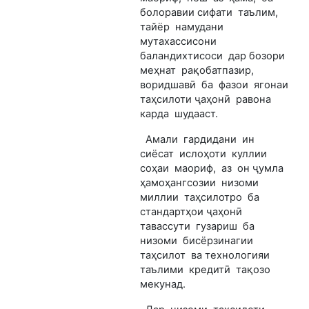
болоравии сифати таълим,
тайёр намудани
мутахассисони
баландихтисоси дар бозори
меҳнат рақобатпазир,
воридшавӣ ба фазои ягонаи
таҳсилоти ҷаҳонӣ равона
карда шудааст.
Амали гардидани ин
сиёсат ислоҳоти куллии
соҳаи маориф, аз он ҷумла
ҳамоҳангсозии низоми
миллии таҳсилотро ба
стандартҳои ҷаҳонӣ
тавассути гузариш ба
низоми бисёрзинагии
таҳсилот ва технологияи
таълими кредитӣ тақозо
мекунад.