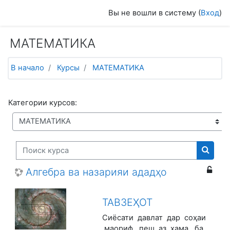
Перейти к основному содержанию
Вы не вошли в систему (
Вход
)
МАТЕМАТИКА
В начало
Курсы
МАТЕМАТИКА
Категории курсов:
Поиск курса
Поиск
Алгебра ва назарияи ададҳо
ТАВЗЕҲОТ
Сиёсати давлат дар соҳаи
маориф, пеш аз ҳама, ба