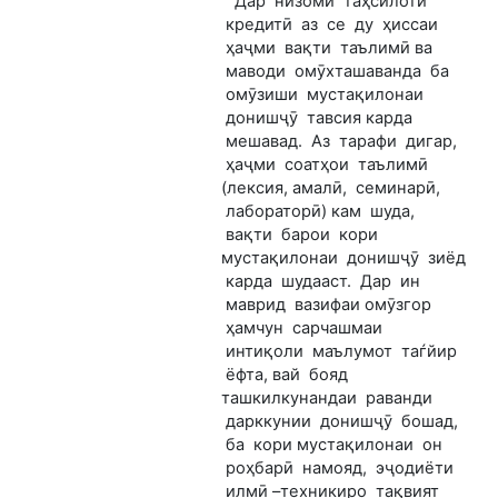
Дар низоми таҳсилоти
кредитӣ аз се ду ҳиссаи
ҳаҷми вақти таълимӣ ва
маводи омӯхташаванда ба
омӯзиши мустақилонаи
донишҷӯ тавсия карда
мешавад. Аз тарафи дигар,
ҳаҷми соатҳои таълимӣ
(лексия, амалӣ, семинарӣ,
лабораторӣ) кам шуда,
вақти барои кори
мустақилонаи донишҷӯ зиёд
карда шудааст. Дар ин
маврид вазифаи омӯзгор
ҳамчун сарчашмаи
интиқоли маълумот таѓйир
ёфта, вай бояд
ташкилкунандаи раванди
дарккунии донишҷӯ бошад,
ба кори мустақилонаи он
роҳбарӣ намояд, эҷодиёти
илмӣ –техникиро тақвият