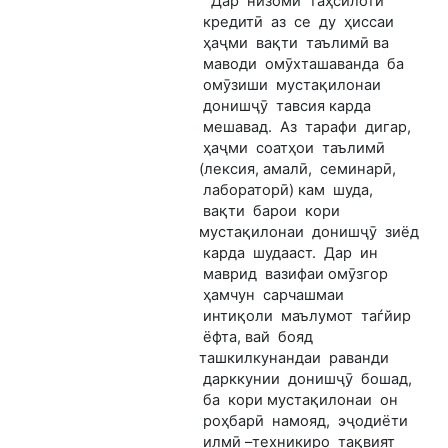
Дар низоми таҳсилоти
кредитӣ аз се ду ҳиссаи
ҳаҷми вақти таълимӣ ва
маводи омӯхташаванда ба
омӯзиши мустақилонаи
донишҷӯ тавсия карда
мешавад. Аз тарафи дигар,
ҳаҷми соатҳои таълимӣ
(лексия, амалӣ, семинарӣ,
лабораторӣ) кам шуда,
вақти барои кори
мустақилонаи донишҷӯ зиёд
карда шудааст. Дар ин
маврид вазифаи омӯзгор
ҳамчун сарчашмаи
интиқоли маълумот таѓйир
ёфта, вай бояд
ташкилкунандаи раванди
дарккунии донишҷӯ бошад,
ба кори мустақилонаи он
роҳбарӣ намояд, эҷодиёти
илмӣ –техникиро тақвият