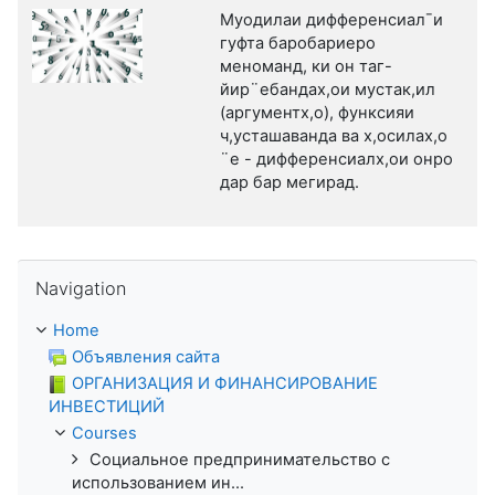
Муодилаи дифференсиал¯и
гуфта баробариеро
меноманд, ки он таг-
йир¨ебандах,ои мустак,ил
(аргументх,о), функсияи
ч,усташаванда ва х,осилах,о
¨е - дифференсиалх,ои онро
дар бар мегирад.
Skip Navigation
Navigation
Home
Объявления сайта
ОРГАНИЗАЦИЯ И ФИНАНСИРОВАНИЕ
ИНВЕСТИЦИЙ
Courses
Социальное предпринимательство с
использованием ин...