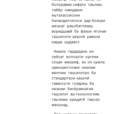
болоравии сифати таълим,
тайёр намудани
мутахассисони
баландихтисоси дар бозори
меҳнат рақобатпазир,
воридшавӣ ба фазои ягонаи
таҳсилоти ҷаҳонӣ равона
карда шудааст.
Амали гардидани ин
сиёсат ислоҳоти куллии
соҳаи маориф, аз он ҷумла
ҳамоҳангсозии низоми
миллии таҳсилотро ба
стандартҳои ҷаҳонӣ
тавассути гузариш ба
низоми бисёрзинагии
таҳсилот ва технологияи
таълими кредитӣ тақозо
мекунад.