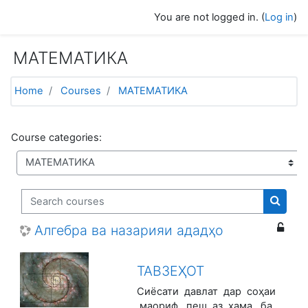
Skip to main content
You are not logged in. (
Log in
)
МАТЕМАТИКА
Home
Courses
МАТЕМАТИКА
Course categories:
Search courses
Search
Алгебра ва назарияи ададҳо
ТАВЗЕҲОТ
Сиёсати давлат дар соҳаи
маориф, пеш аз ҳама, ба