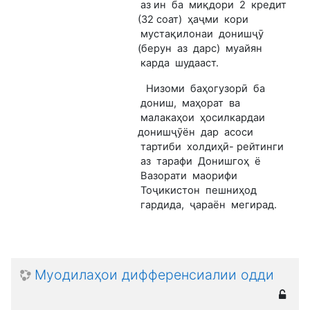
аз ин ба миқдори 2 кредит
(32 соат) ҳаҷми кори
мустақилонаи донишҷӯ
(берун аз дарс) муайян
карда шудааст.
Низоми баҳогузорӣ ба
дониш, маҳорат ва
малакаҳои ҳосилкардаи
донишҷӯён дар асоси
тартиби холдиҳӣ- рейтинги
аз тарафи Донишгоҳ ё
Вазорати маорифи
Тоҷикистон пешниҳод
гардида, ҷараён мегирад.
Муодилаҳои дифференсиалии одди