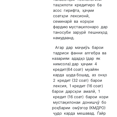
таҳсилоти кредитиро ба
асос гирифта, ҳаҷми
соатҳои лексионӣ,
семинарӣ ва корҳои
фардию мустақилонаро дар
таносуби зарурӣ пешниҳод
намудаанд.
Агар дар маҷмӯъ барои
тадриси фанни алгебра ва
назарияи ададҳо (дар як
нимсола) дар ҳаҷми 4
кредит(64 соат) муайян
карда шуда бошад, аз онҳо
2 кредит (32 соат) барои
лексия, 1 кредит (16 соат)
барои дарсҳои амалӣ, 1
кредит (16 соат) барои кори
мустақилонаи донишҷӯ бо
роҳбарии омӯзгор (КМДРО)
ҷудо карда мешавад. Ѓайр