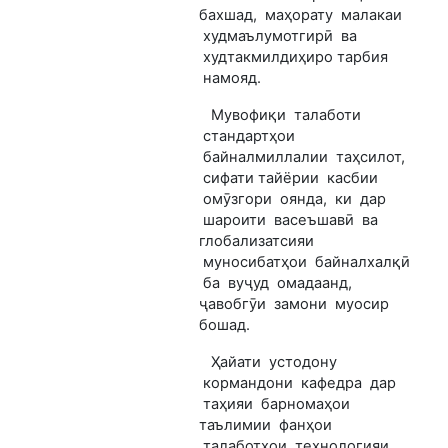
бахшад, маҳорату малакаи
худмаълумотгирӣ ва
худтакмилдиҳиро тарбия
намояд.
Мувофиқи талаботи
стандартҳои
байналмиллалии таҳсилот,
сифати тайёрии касбии
омӯзгори оянда, ки дар
шароити васеъшавӣ ва
глобализатсияи
муносибатҳои байналхалқӣ
ба вуҷуд омадаанд,
ҷавобгӯи замони муосир
бошад.
Ҳайати устодону
кормандони кафедра дар
таҳияи барномаҳои
таълимии фанҳои
талаботҳои технологияи