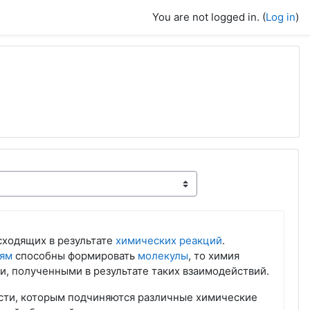
You are not logged in. (
Log in
)
сходящих в результате
химических реакций
.
зям
способны формировать
молекулы
, то химия
, полученными в результате таких взаимодействий.
сти, которым подчиняются различные химические