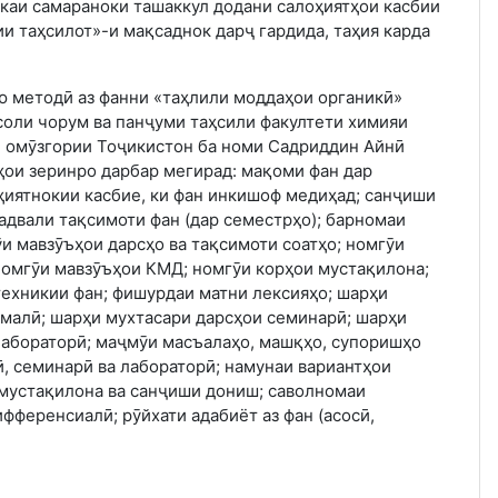
каи самараноки ташаккул додани салоҳиятҳои касбии
и таҳсилот»-и мақсаднок дарҷ гардида, таҳия карда
 методӣ аз фанни «таҳлили моддаҳои органикӣ»
оли чорум ва панҷуми таҳсили факултети химияи
 омӯзгории Тоҷикистон ба номи Садриддин Айнӣ
ҳои зеринро дарбар мегирад: мақоми фан дар
ҳиятнокии касбие, ки фан инкишоф медиҳад; санҷиши
адвали тақсимоти фан (дар семестрҳо); барномаи
и мавзӯъҳои дарсҳо ва тақсимоти соатҳо; номгӯи
омгӯи мавзӯъҳои КМД; номгӯи корҳои мустақилона;
техникии фан; фишурдаи матни лексияҳо; шарҳи
амалӣ; шарҳи мухтасари дарсҳои семинарӣ; шарҳи
лабораторӣ; маҷмӯи масъалаҳо, машқҳо, супоришҳо
, семинарӣ ва лабораторӣ; намунаи вариантҳои
 мустақилона ва санҷиши дониш; саволномаи
фференсиалӣ; рӯйхати адабиёт аз фан (асосӣ,
).