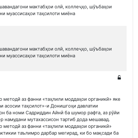
шавандагони мактабҳои олӣ, коллеҷҳо, шӯъбаҳои
они муассисаҳои таҳсилоти миёна
шавандагони мактабҳои олӣ, коллеҷҳо, шӯъбаҳои
они муассисаҳои таҳсилоти миёна
 методӣ аз фанни «таҳлили моддаҳои органикӣ» яке
аи асосии таҳсилот»-и Донишгоҳи давлатии
он ба номи Садриддин Айнӣ ба шумор рафта, аз рӯйи
ёр намудани мутахассисон тартиб дода мешавад.
 методӣ аз фанни «таҳлили моддаҳои органикӣ»
ктикии таълимро дарбар мегирад, ки бо мақсади ба