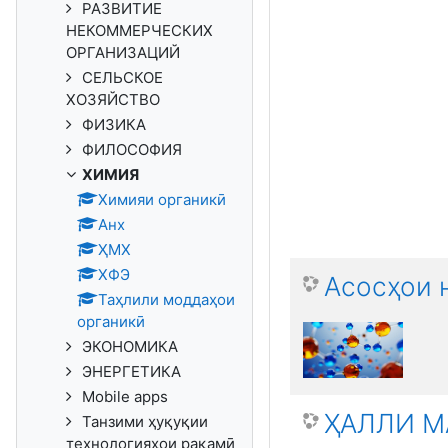
РАЗВИТИЕ
НЕКОММЕРЧЕСКИХ
ОРГАНИЗАЦИЙ
СЕЛЬСКОЕ
ХОЗЯЙСТВО
ФИЗИКА
ФИЛОСОФИЯ
ХИМИЯ
Химияи органикӣ
Анх
ҲМХ
ХФЭ
Асосҳои 
Таҳлили моддаҳои
органикӣ
ЭКОНОМИКА
ЭНЕРГЕТИКА
Mobile apps
ҲАЛЛИ М
Танзими ҳуқуқии
технологияҳои рақамӣ