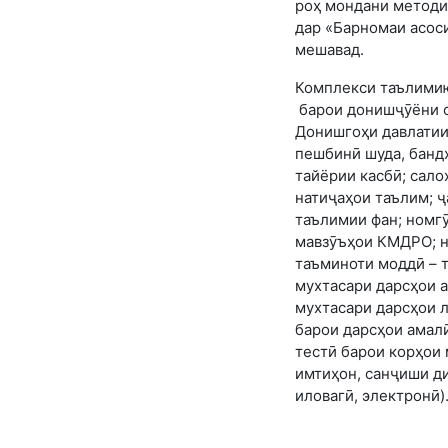
роҳ мондани методи
дар «Барномаи асоси
мешавад.
Комплекси таълимию
барои донишҷӯёни с
Донишгоҳи давлатии
пешбинӣ шуда, банд
тайёрии касбӣ; сало
натиҷаҳои таълим; ҷ
таълимии фан; номгӯ
мавзӯъҳои КМДРО; н
таъминоти моддӣ – 
мухтасари дарсҳои 
мухтасари дарсҳои 
барои дарсҳои амалӣ
тестӣ барои корҳои
имтиҳон, санҷиши ди
иловагӣ, электронӣ