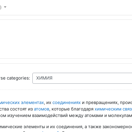
)‎
se categories:
мических элементах
, их
соединениях
и превращениях, прои
ства состоят из
атомов
, которые благодаря
химическим свя
ном изучением взаимодействий между атомами и молекулами
мические элементы и их соединения, а также закономерно