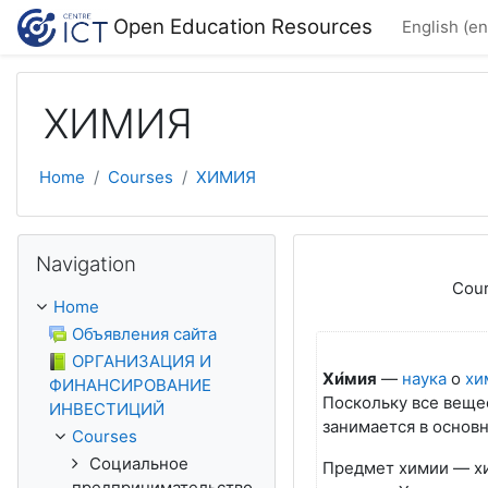
Skip to main content
Open Education Resources
English ‎(en
ХИМИЯ
Home
Courses
ХИМИЯ
Skip Navigation
Navigation
Cour
Home
Объявления сайта
ОРГАНИЗАЦИЯ И
Хи́мия
—
наука
о
хи
ФИНАНСИРОВАНИЕ
Поскольку все веще
ИНВЕСТИЦИЙ
занимается в основ
Courses
Социальное
Предмет химии — хи
предпринимательство