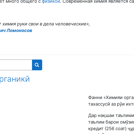
ет много общего с
физикой
. Современная химия является с
 химия руки свои в дела человеческие»,
вич Ломоносов
Search courses
рганикӣ
Фанни «Химияи орга
тахассусӣ аз рӯи их
Дар нақшаи таълими
таълим барои омӯзиш
кредит (256 соат) ҷ