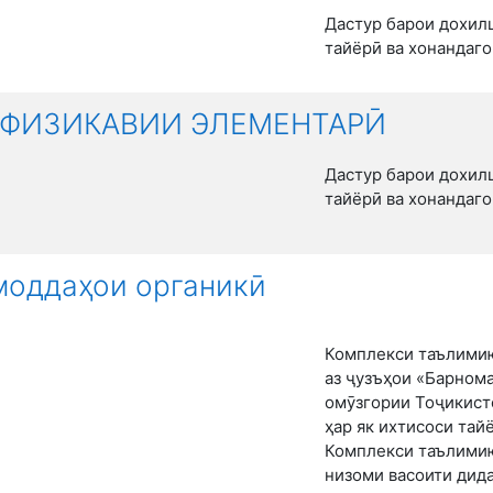
Дастур барои дохил
тайёрӣ ва хонандаг
ФИЗИКАВИИ ЭЛЕМЕНТАРӢ
Дастур барои дохил
тайёрӣ ва хонандаг
моддаҳои органикӣ
Комплекси таълимию
аз ҷузъҳои «Барном
омӯзгории Тоҷикист
ҳар як ихтисоси тай
Комплекси таълимию
низоми васоити дида