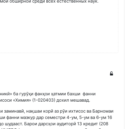
амой обширной среди всех естественных наук.
никӣ» ба гурӯҳи фанҳои ҳатмии бахши фанни
тисоси «Химия» (1-020403) дохил мешавад.
и заминавӣ, нақшаи корӣ аз рӯи ихтисос ва Барномаи
и фанни мазкур дар семестри 4-ум, 5-ум ва 6-ум 16
удо шудааст. Барои дарсҳои аудиторӣ 13 кредит (208