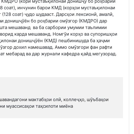
ои КМДРО (кори мустаъқилонаи донишҷу бо роҳбарии
48 соат), инчунин барои КМД (корҳои мустаъқилонаи
 (128 соат) ҷудо шудааст. Дарсҳои лексионӣ, амалӣ,
и донишҷӯён бо роҳбарии омӯзгор (КМДРО) дар
ошта мешаванд ва ба сарбории умумии таълимии
 ворид карда мешаванд. Номгӯи корҳо ва супоришҳои
қилонаи донишҷӯён (КМД) пешбинишуда ба ҳаҷми
ӯзгор дохил намешавад. Аммо омӯзгори фан рафти
ат мебарад ва дар журнали кафедра қайд мегузорад.
шавандагони мактабҳои олӣ, коллеҷҳо, шӯъбаҳои
они муассисаҳои таҳсилоти миёна