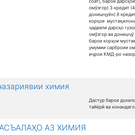
соат), барои дарсҳ
омӯзгор) 3 кредит (
донишҷуён) 8 кредит
корҳои мустақилона
ҷадвали дарсҳо гуз
омӯзгор ва донишҷӯ
барои корҳои муста
умумии сарброии ом
иҷрои КМД-ро назор
назариявии химия
Дастур барои дохил
тайёрӣ ва хонандаг
АСЪАЛАҲО АЗ ХИМИЯ