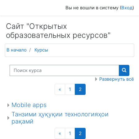
Перейти к основному содержанию
Вы не вошли в систему (
Вход
)
Сайт "Открытых
образовательных ресурсов"
В начало
Курсы
Поиск курса
Поиск
Развернуть всё
Назад
(текущая)
«
1
2
Mobile apps
Танзими ҳуқуқии технологияҳои
рақамӣ
Назад
(текущая)
«
1
2