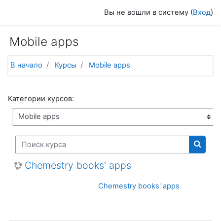
Перейти к основному содержанию
Вы не вошли в систему (
Вход
)
Mobile apps
В начало
Курсы
Mobile apps
Категории курсов:
Поиск курса
Поиск
Chemestry books' apps
Chemestry books' apps