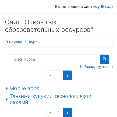
Перейти к основному содержанию
Вы не вошли в систему (
Вход
)
Сайт "Открытых
образовательных ресурсов"
В начало
Курсы
Поиск курса
Поиск
Развернуть всё
Назад
(текущая)
«
1
2
Mobile apps
Танзими ҳуқуқии технологияҳои
рақамӣ
Назад
(текущая)
«
1
2