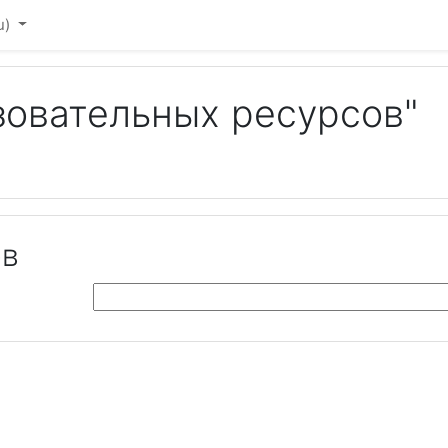
u)‎
зовательных ресурсов"
ов
Поиск тегов