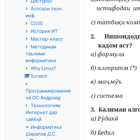
Дастурҳо
истифодаи
ит
Асосҳои техн.
инф.
г) татби
и ком
қ
CS50
История ИТ
2.
Нишондод
Мастер-класс
кадом аст?
Методикаи
а) формула
таълими
информатика
б) алгоритм (*)
Why Linux?
Scratch
в) ма
м
ъ
ҷ
ӯ
Программирование
г) система
на ОС Андроид
Технологияи
3.
Калимаи алг
Интернет дар
а) Р
дак
ӯ
ӣ
сайёҳӣ
Информатика
б) Бедил
Шарапов Д.С.