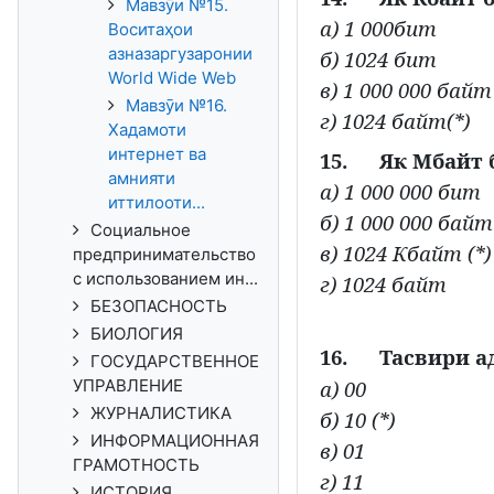
Мавзӯи №15.
а) 1 000бит
Воситаҳои
азназаргузаронии
б) 1024 бит
World Wide Web
в) 1 000 000 байт
Мавзӯи №16.
г) 1024 байт(*)
Хадамоти
интернет ва
15.
Як Мбайт 
амнияти
а) 1 000 000 бит
иттилооти...
б) 1 000 000 байт
Социальное
в) 1024 Кбайт (*)
предпринимательство
с использованием ин...
г) 1024 байт
БЕЗОПАСНОСТЬ
БИОЛОГИЯ
16.
Тасвири а
ГОСУДАРСТВЕННОЕ
УПРАВЛЕНИЕ
а) 00
ЖУРНАЛИСТИКА
б) 10 (*)
ИНФОРМАЦИОННАЯ
в) 01
ГРАМОТНОСТЬ
г) 11
ИСТОРИЯ