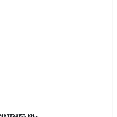
меди
анд, ки…
ҳ