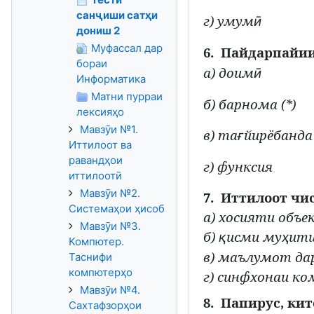
санҷиши сатҳи
г) умум
ӣ
дониш 2
Муфассал дар
6.
Пайдарпайии
бораи
а) доим
ӣ
Информатика
Матни пурраи
б) барнома (*)
лексияҳо
Мавзӯи №1.
в) та
йирёбанда
ғ
Иттилоот ва
равандҳои
г) функсия
иттилоотӣ
Мавзӯи №2.
7.
Иттилоот чи
Системаҳои ҳисоб
а) хосияти объе
Мавзӯи №3.
б)
исми му
ит
қ
ҳ
Компютер.
в) маълумот дар 
Таснифи
компютерҳо
г) синфхонаи к
Мавзӯи №4.
8.
Папирус, кит
Сахтафзорҳои