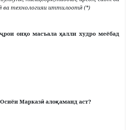
ва технологияи
иттилоот
(*)
ӣ
ӣ
рои он
о масъала
алли худро меёбад
ҷ
ҳ
ҳ
 Осиёи Марказ
ало
аманд аст?
ӣ
қ