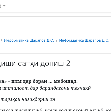
)‎
Информатика Шарапов Д.С.
Информатика Шарапов Д.С.
ҷиши сатҳи дониш 2
ка
»
– илм дар бораи … мебошад.
и
иттилоот дар барандагони техник
ӣ
 тарз
ои нига
дории он
ҳ
ҳ
рз
ои тасвиркун
, усулу восита
ои
ункун
,
ҳ
ӣ
ҳ
ғ
ӣ
қ