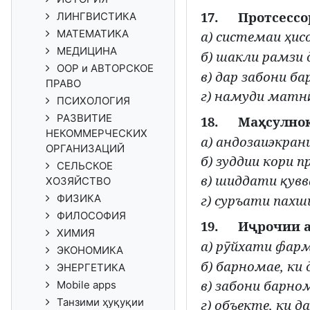
17.
Протсессо
ЛИНГВИСТИКА
МАТЕМАТИКА
а) системаи
ис
ҳ
МЕДИЦИНА
б) шакли рамзи 
ООР и АВТОРСКОЕ
в) дар забони б
ПРАВО
г) намуди матн
ПСИХОЛОГИЯ
РАЗВИТИЕ
18.
Ма
сулнок
ҳ
НЕКОММЕРЧЕСКИХ
а) андозаиэкран
ОРГАНИЗАЦИЙ
б) зуддии кори п
СЕЛЬСКОЕ
в) шиддати
увв
қ
ХОЗЯЙСТВО
ФИЗИКА
г) суръати пах
ФИЛОСОФИЯ
19.
И
рочии а
ҷ
ХИМИЯ
а) р
йхати фар
ӯ
ЭКОНОМИКА
б) барномае, ки
ЭНЕРГЕТИКА
в) забони барно
Mobile apps
Танзими ҳуқуқии
г) объекте, ки д