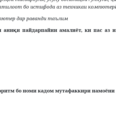
тилоот бо истифода аз техникаи компютер
пютер дар раванди таълим
и ани
и пайдарпайии амалиёт, ки пас аз и
қ
оритм бо номи кадом мутафаккири намоёни