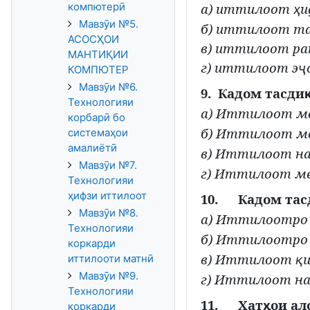
компютерӣ
а) иттилоот
и
ҳ
Мавзӯи №5.
б) иттилоот та
АСОСҲОИ
в) иттилоот ра
МАНТИҚИИ
г) иттилоот э
ҷ
КОМПЮТЕР
Мавзӯи №6.
9.
Кадом тасди
Технологияи
а) Иттилоот м
корбарӣ бо
б) Иттилоот м
системаҳои
амалиётӣ
в) Иттилоот н
Мавзӯи №7.
г) Иттилоот м
Технологияи
ҳифзи иттилоот
10.
Кадом тас
Мавзӯи №8.
а) Иттилоотр
Технологияи
б) Иттилоотро 
коркарди
в) Иттилоот
иттилооти матнӣ
қ
Мавзӯи №9.
г) Иттилоот н
Технологияи
11.
Хат
ои ал
ҳ
коркарди