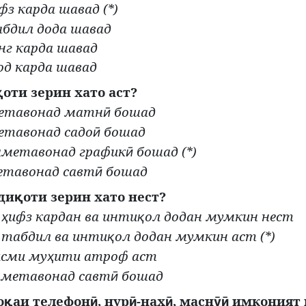
фз карда шавад (*)
бдил дода шавад
нг карда шавад
од карда шавад
оти зерин хато аст?
қ
етавонад матн
бошад
ӣ
етавонад садо
бошад
ӣ
аметавонад график
бошад (*)
ӣ
етавонад савт
бошад
ӣ
ди
оти зерин хато нест?
қ
о
ифз кардан ва инти
ол додан мумкин нест
ҳ
қ
табдил ва инти
ол додан мумкин аст (*)
қ
исми му
ити атроф аст
ҳ
аметавонад савт
бошад
ӣ
о
аи телефон
, нур
-нах
, масн
имконият 
қ
ӣ
ӣ
ӣ
ӯӣ