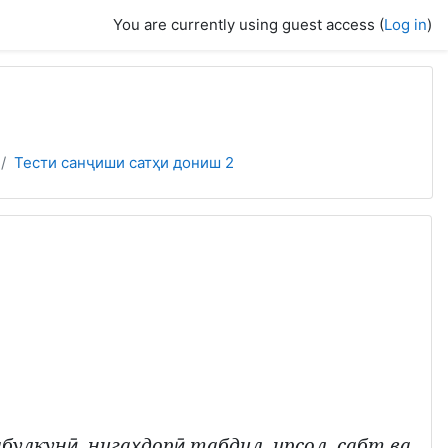
You are currently using guest access (
Log in
)
Тести санҷиши сатҳи дониш 2
абулкун
, нига
дор
,табдил, ирсол, сабт ва
ӣ
ҳ
ӣ