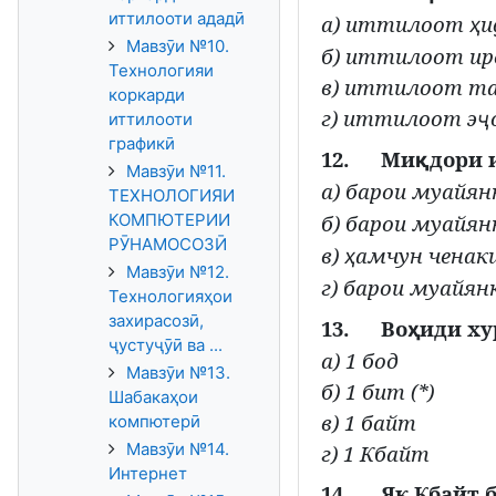
иттилооти ададӣ
а) иттилоот
и
ҳ
Мавзӯи №10.
б) иттилоот ирс
Технологияи
в) иттилоот та
коркарди
г) иттилоот э
ҷ
иттилооти
графикӣ
12.
Ми
дори 
қ
Мавзӯи №11.
а) барои муайян
ТЕХНОЛОГИЯИ
КОМПЮТЕРИИ
б) барои муайя
РӮНАМОСОЗӢ
в)
амчун ченак
ҳ
Мавзӯи №12.
г) барои муайя
Технологияҳои
захирасозӣ,
13.
Во
иди ху
ҳ
ҷустуҷӯӣ ва ...
а) 1 бод
Мавзӯи №13.
б) 1 бит (*)
Шабакаҳои
в) 1 байт
компютерӣ
Мавзӯи №14.
г) 1 Кбайт
Интернет
14.
Як Кбайт б