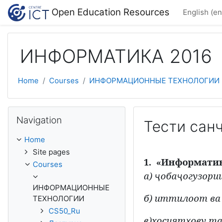
Skip to main content
Open Education Resources
English ‎(en
ИНФОРМАТИКА 2016
Home
Courses
ИНФОРМАЦИОННЫЕ ТЕХНОЛОГИИ
Skip Navigation
Navigation
Тести сан
Home
Site pages
1.
«
Информати
Courses
а)
оба
огузори
ҷ
ҷ
ИНФОРМАЦИОННЫЕ
б) иттилоот ва
ТЕХНОЛОГИИ
CS50_Ru
в)хосият
ову та
ҳ