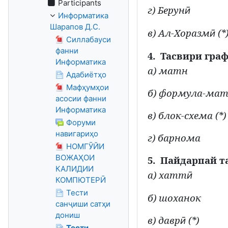
Participants
г) Берун
ӣ
Информатика
Шарапов Д.С.
в) Ал-Хоразм
(*
ӣ
Силлабауси
фанни
4.
Тасвири гра
Информатика
а) матн
Адабиётҳо
Мафҳумҳои
б) формула-ма
асосии фанни
Информатика
в) блок-схема (*)
Форуми
навигариҳо
г) барнома
НОМГӮЙИ
ВОЖАҲОИ
5.
Пайдарпай т
КАЛИДИИ
а) хатт
ӣ
КОМПЮТЕРӢ
Тести
б) шоханок
санҷиши сатҳи
дониш
в) давр
(*)
ӣ
Тести