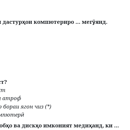
 дастур
ои компютериро … мег
янд.
ҳ
ӯ
ст?
кт
и атроф
бораи ягон чиз (*)
омпютер
ӣ
об
о ва диск
о имконият меди
анд, ки …
ҳ
ҳ
ҳ