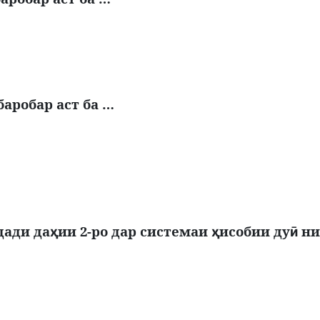
баробар аст ба …
дади да
ии 2-ро дар системаи
исобии ду
ни
ҳ
ҳ
ӣ