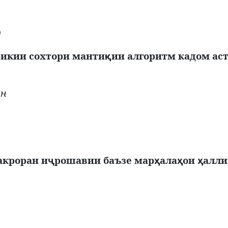
)
фикии сохтори манти
ии алгоритм кадом аст
қ
тн
акроран и
рошавии баъзе мар
ала
ои
алли
ҷ
ҳ
ҳ
ҳ