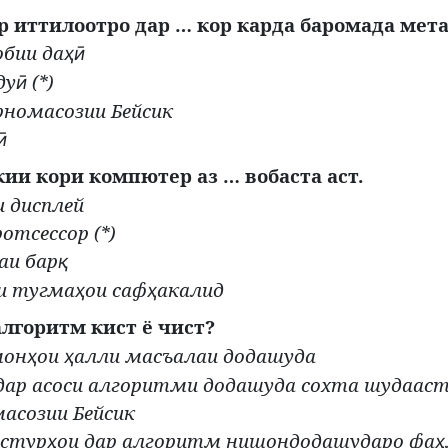
р иттилоотро дар … кор карда баромада мета
обии да
ҳӣ
ду
(*)
ӣ
арномасозии Бейсик
ӣ
ии кори компютер аз … вобаста аст.
и дисплей
ротсессор (*)
аи бар
қ
ши тугма
ои саф
акалид
ҳ
ҳ
лгоритм кист ё чист?
мон
ои
алли масъалаи додашуда
ҳ
ҳ
 дар асоси алгоритми додашуда сохта шудаас
масозии Бейсик
астур
ои дар алгоритм нишондодашударо фа
ҳ
ҳ