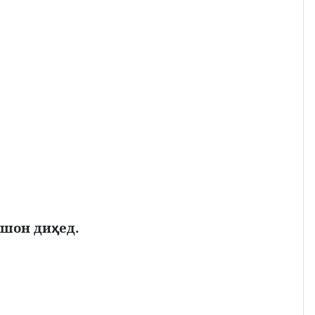
шон ди
ед.
ҳ