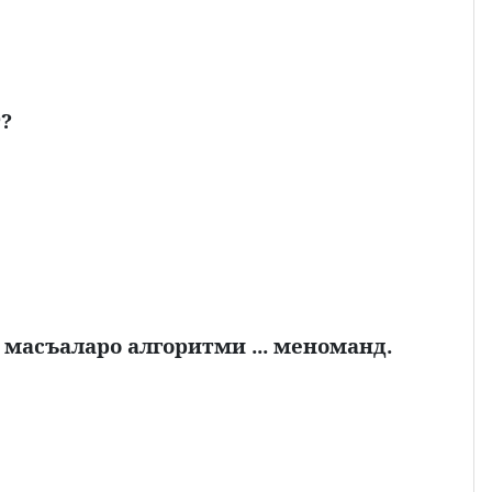
?
 масъаларо алгоритми ... меноманд.