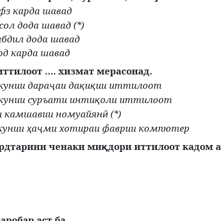
фз карда шавад
ол дода шавад (*)
бдил дода шавад
од карда шавад
иттилоот …. хизмат мерасонад.
кунии дара
аи да
и
ии иттилоот
ҷ
қ
қ
нкунии суръати инти
оли иттилоот
қ
и камшавии номуайян
(*)
ӣ
нкунии
а
ми хотираи фаврии компютер
ҳ
ҷ
рдтарини ченаки ми
дори иттилоот кадом а
қ
аробар аст ба …