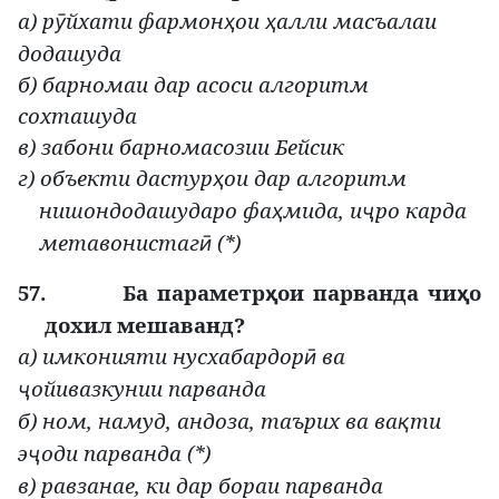
а) р
йхати фармон
ои
алли масъалаи
ӯ
ҳ
ҳ
додашуда
б) барномаи дар асоси алгоритм
сохташуда
в) забони барномасозии Бейсик
г) объекти дастур
ои дар алгоритм
ҳ
нишондодашударо фа
мида, и
ро карда
ҳ
ҷ
метавонистаг
(*)
ӣ
57.
Ба параметр
ои парванда чи
о
ҳ
ҳ
дохил мешаванд?
а) имконияти нусхабардор
ва
ӣ
ойивазкунии парванда
ҷ
б) ном, намуд, андоза, таърих ва ва
ти
қ
э
оди парванда (*)
ҷ
в) равзанае, ки дар бораи парванда