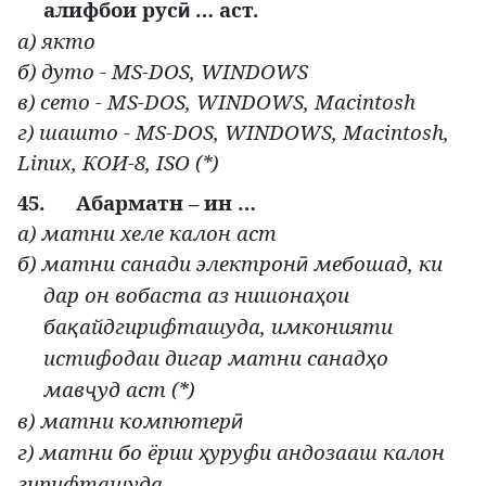
алифбои рус
… аст.
ӣ
а) якто
б) дуто -
MS
-
DOS
,
WINDOWS
в) сето -
MS
-
DOS
,
WINDOWS
,
Macintosh
г
)
шашто
- MS-DOS, WINDOWS, Macintosh,
Linu
,
КОИ
-8, ISO (*)
х
45.
Абарматн – ин …
а) матни хеле калон аст
б) матни санади электрон
мебошад, ки
ӣ
дар он вобаста аз нишона
ои
ҳ
ба
айдгирифташуда, имконияти
қ
истифодаи дигар матни санад
о
ҳ
мав
уд аст (*)
ҷ
в) матни компютер
ӣ
г) матни бо ёрии
уруфи андозааш калон
ҳ
гирифташуда