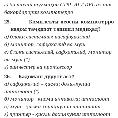
г) бо пахши тугма
ои CTRL-ALT-DEL аз нав
ҳ
бакордарории компютерро
25.
Комплекти асосии компютерро
кадом та
изот ташкил меди
ад?
ҷҳ
ҳ
а) блоки системав
васаф
акалид
ӣ
ҳ
б) монитор, саф
акалид ва муш
ҳ
в) блоки системав
, саф
акалид, монитор
ӣ
ҳ
ва муш (*)
г) винчестер ва протсессор
26.
Кадомаш дуруст аст?
а) саф
акалид –
исми дохилкунии
ҳ
қ
иттилоот (*)
б) монитор -
исми инти
оли иттилоот
қ
қ
в) муш -
исми хори
кунии иттилоот
қ
ҷ
г) принтер -
исми дохилкунии иттилоот
қ