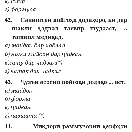
в) сатр
г) формула
42.
Навиштаи пойго
и дода
оро, ки дар
ҳ
ҳ
шакли
адвал тасвир шудааст, …
ҷ
ташкил меди
ад.
ҳ
а) майдон дар
адвал
ҷ
б) номи майдон дар
адвал
ҷ
в)сатр дар
адвал(*)
ҷ
г) катак дар
адвал
ҷ
43.
узъи асосии пойго
и дода
о … аст.
Ҷ
ҳ
ҳ
а) майдон
б) форма
в)
адвал
ҷ
г) навишта (*)
44.
Ми
дори рамзгузории
арф
ои
қ
ҳ
ҳ