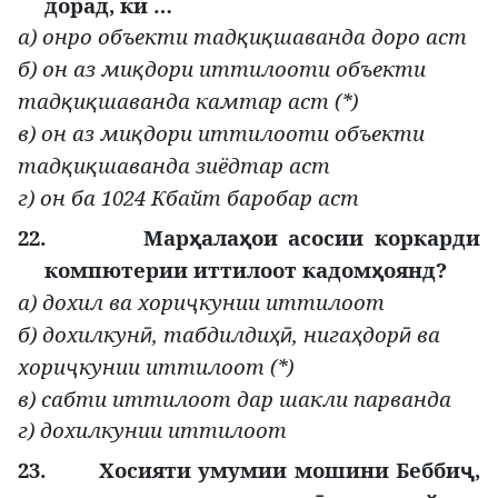
дорад, ки …
а) онро объекти тад
и
шаванда доро аст
қ
қ
б) он аз ми
дори иттилооти объекти
қ
тад
и
шаванда камтар аст (*)
қ
қ
в) он аз ми
дори иттилооти объекти
қ
тад
и
шаванда зиёдтар аст
қ
қ
г) он ба 1024 Кбайт баробар аст
22.
Мар
ала
ои асосии коркарди
ҳ
ҳ
компютерии иттилоот кадом
оянд?
ҳ
а) дохил ва хори
кунии иттилоот
ҷ
б) дохилкун
, табдилди
, нига
дор
ва
ӣ
ҳӣ
ҳ
ӣ
хори
кунии иттилоот (*)
ҷ
в) сабти иттилоот дар шакли парванда
г) дохилкунии иттилоот
23.
Хосияти умумии мошини Бебби
,
ҷ