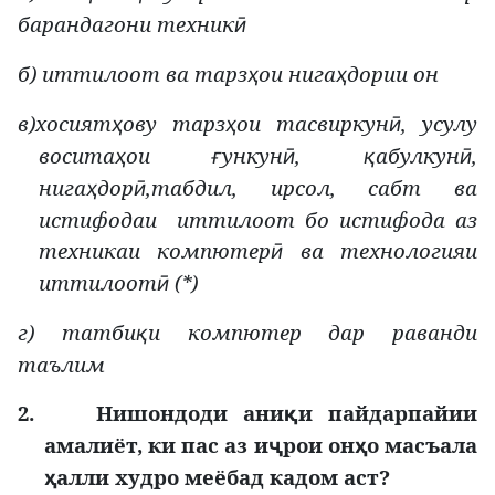
барандагони техник
ӣ
б) иттилоот ва тарз
ои нига
дории он
ҳ
ҳ
в)хосият
ову тарз
ои тасвиркун
, усулу
ҳ
ҳ
ӣ
восита
ои
ункун
,
абулкун
,
ҳ
ғ
ӣ
қ
ӣ
нига
дор
,табдил, ирсол, сабт ва
ҳ
ӣ
истифодаи
иттилоот бо истифода аз
техникаи компютер
ва технологияи
ӣ
иттилоот
(*)
ӣ
г) татби
и компютер дар раванди
қ
таълим
2.
Нишондоди ани
и пайдарпайии
қ
амалиёт, ки пас аз и
рои он
о масъала
ҷ
ҳ
алли худро меёбад кадом аст?
ҳ