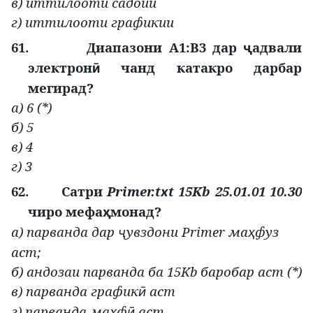
в) иттилооти садоии
г) иттилооти графикии
61.
Диапазони А1:В3 дар
адвали
ҷ
электрон
чанд катакро дарбар
ӣ
мегирад?
а) 6 (*)
б) 5
в) 4
г) 3
62.
Сатри
Primer.t
t 15Kb 25.01.01 10.30
х
чиро мефа
монад?
ҳ
а) парванда дар
увздон
и Primer ма
фуз
ҷ
ҳ
аст
;
б) андозаи парванда ба 15Kb баробар аст (*)
в) парванда график
аст
ӣ
г) парванда махф
аст
ӣ