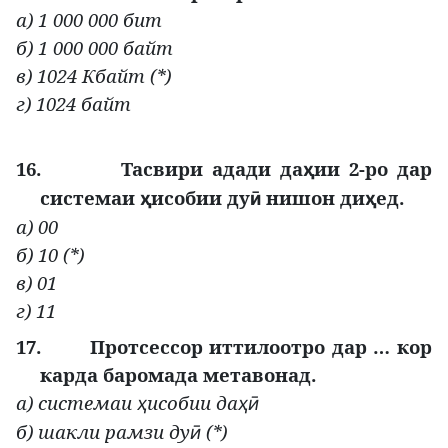
а) 1 000 000 бит
б) 1 000 000 байт
в) 1024 Кбайт (*)
г) 1024 байт
16.
Тасвири адади да
ии 2-ро дар
ҳ
системаи
исобии ду
нишон ди
ед.
ҳ
ӣ
ҳ
а) 00
б) 10 (*)
в) 01
г) 11
17.
Протсессор иттилоотро дар … кор
карда баромада метавонад.
а) системаи
исобии да
ҳ
ҳӣ
б) шакли рамзи ду
(*)
ӣ