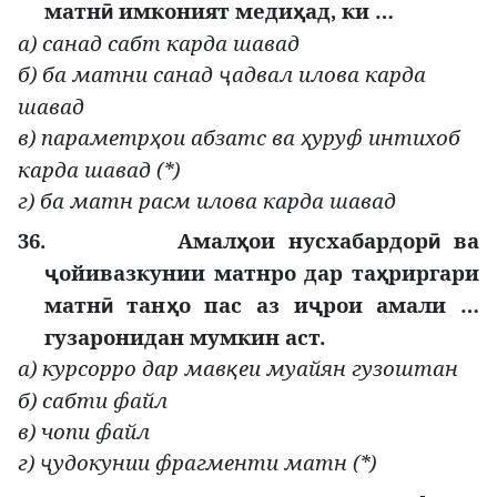
матн
имконият меди
ад, ки …
ӣ
ҳ
а) санад сабт карда шавад
б) ба матни санад
адвал илова карда
ҷ
шавад
в) параметр
ои абзатс ва
уруф интихоб
ҳ
ҳ
карда шавад (*)
г) ба матн расм илова карда шавад
36.
Амал
ои нусхабардор
ва
ҳ
ӣ
ойивазкунии матнро дар та
риргари
ҷ
ҳ
матн
тан
о пас аз и
рои амали …
ӣ
ҳ
ҷ
гузаронидан мумкин аст.
а) курсорро дар мав
еи муайян гузоштан
қ
б) сабти файл
в) чопи файл
г)
удокунии фрагменти матн (*)
ҷ