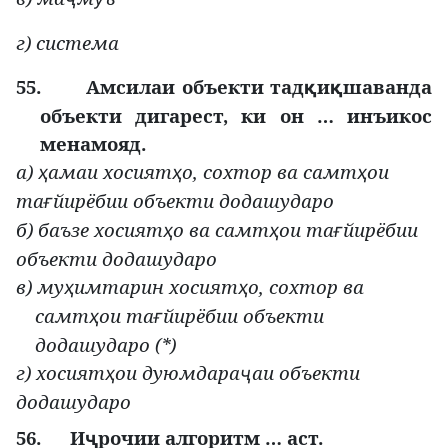
г) система
55.
Амсилаи объекти тад
и
шаванда
қ
қ
объекти дигарест, ки он … инъикос
менамояд
.
а)
амаи хосият
о, сохтор ва самт
ои
ҳ
ҳ
ҳ
та
йирёбии объекти додашударо
ғ
б) баъзе хосият
о ва самт
ои та
йирёбии
ҳ
ҳ
ғ
объекти додашударо
в) му
имтарин хосият
о, сохтор ва
ҳ
ҳ
самт
ои та
йирёбии объекти
ҳ
ғ
додашударо (*)
г) хосият
ои дуюмдара
аи объекти
ҳ
ҷ
додашударо
56.
И
рочии алгоритм … аст.
ҷ