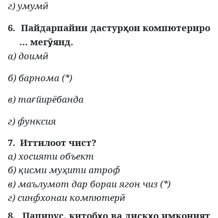
г) умум
ӣ
6.
Пайдарпайии дастур
ои компютериро
ҳ
… мег
янд.
ӯ
а) доим
ӣ
б) барнома (*)
в) та
йирёбанда
ғ
г) функсия
7.
Иттилоот чист?
а) хосияти объект
б)
исми му
ити атроф
қ
ҳ
в) маълумот дар бораи ягон чиз (*)
г) синфхонаи компютер
ӣ
8.
Папирус, китоб
о ва диск
о имконият
ҳ
ҳ