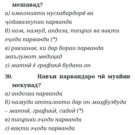
мешавад?
а) имконияти нусхабардор
ва
ӣ
ойивазкунии парванда
ҷ
б) ном, намуд, андоза, таърих ва ва
ти
қ
э
оди парванда (*)
ҷ
в) равзанае, ки дар бораи парванда
маълумот меди
ад
ҳ
г) матн
ё график
будани он
ӣ
ӣ
30.
Навъи парвандаро ч
муайян
ӣ
мекунад?
а) андозаи парванда
б) намуди иттилооти дар он ма
фузбуда
ҳ
– матн
, график
, садо
(*)
ӣ
ӣ
ӣ
в) таърихи э
оди парванда
ҷ
г) ва
ти э
оди парванда
қ
ҷ