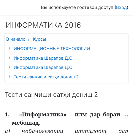
Перейти к основному содержанию
Вы используете гостевой доступ (
Вход
)
ИНФОРМАТИКА 2016
В начало
Курсы
ИНФОРМАЦИОННЫЕ ТЕХНОЛОГИИ
Информатика Шарапов Д.С.
Информатика Шарапов Д.С.
Тести санҷиши сатҳи дониш 2
Тести санҷиши сатҳи дониш 2
1.
«
Информатика
»
– илм дар бораи …
мебошад.
а)
оба
огузории
иттилоот дар
ҷ
ҷ