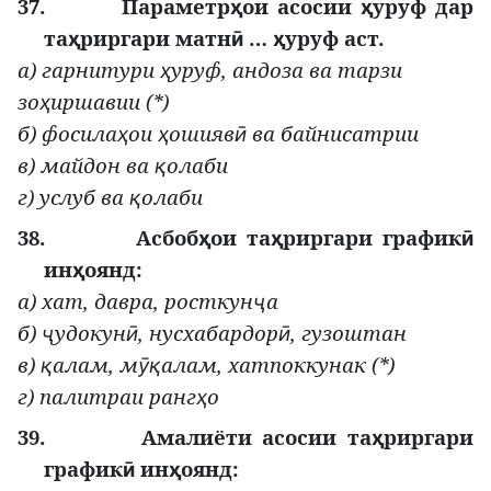
37.
Параметр
ои асосии
уруф дар
ҳ
ҳ
та
риргари матн
…
уруф аст.
ҳ
ӣ
ҳ
а) гарнитури
уруф, андоза ва тарзи
ҳ
зо
иршавии (*)
ҳ
б) фосила
ои
ошияв
ва байнисатрии
ҳ
ҳ
ӣ
в) майдон ва
олаби
қ
г) услуб ва
олаби
қ
38.
Асбоб
ои та
риргари график
ҳ
ҳ
ӣ
ин
оянд:
ҳ
а) хат, давра, росткун
а
ҷ
б)
удокун
, нусхабардор
, гузоштан
ҷ
ӣ
ӣ
в)
алам, м
алам, хатпоккунак (*)
қ
ӯқ
г) палитраи ранг
о
ҳ
39.
Амалиёти асосии та
риргари
ҳ
график
ин
оянд:
ӣ
ҳ