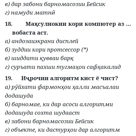
в) дар забони барномасозии Бейсик
г) намуди матн
ӣ
18.
Ма
сулнокии кори компютер аз …
ҳ
вобаста аст.
а) андозаиэкрани дисплей
б) зуддии кори протсессор (*)
в) шиддати
увваи бар
қ
қ
г) суръати пахши тугма
ои саф
акалид
ҳ
ҳ
19.
И
рочии алгоритм кист ё чист?
ҷ
а) р
йхати фармон
ои
алли масъалаи
ӯ
ҳ
ҳ
додашуда
б) барномае, ки дар асоси алгоритми
додашуда сохта шудааст
в) забони барномасозии Бейсик
г) объекте, ки дастур
ои дар алгоритм
ҳ