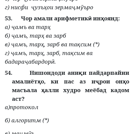
г) нисфи
узъ
ои зерма
м
ъро
ҷ
ҳ
ҷ
ӯ
53.
Чор амали арифметик
ин
оянд:
ӣ
ҳ
а)
амъ ва тар
ҷ
ҳ
б)
амъ, тар
ва зарб
ҷ
ҳ
в)
амъ, тар
, зарб ва та
сим (*)
ҷ
ҳ
қ
г)
амъ, тар
, зарб, та
сим ва
ҷ
ҳ
қ
бадара
абардор
.
ҷ
ӣ
54.
Нишондоди ани
и пайдарпайии
қ
амалиёт
о, ки пас аз и
рои он
о
ҳ
ҷ
ҳ
масъала
алли худро меёбад кадом
ҳ
аст?
а)протокол
б) алгоритм (*)
в) ма
м
ъ
ҷ
ӯ