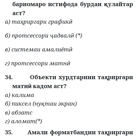
барномаро истифода бурдан
улайтар
қ
аст?
а) та
риргари график
ҳ
ӣ
б) протсессори
адвал
(*)
ҷ
ӣ
в
) системаи амалиёт
ӣ
г
) протсессори матн
ӣ
34.
Объекти хурдтарини та
риргари
ҳ
матн
кадом аст?
ӣ
а) калима
б) пиксел (ну
таи экран)
қ
в) абзатс
г) аломат(*)
35.
Амали форматбандии та
риргари
ҳ