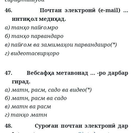
46.
Почтаи электрон
(e-mail) …
ӣ
инти
ол меди
ад.
қ
ҳ
а) тан
о пай
омро
ҳ
ғ
б) тан
о парвандаро
ҳ
в) пай
ом ва замима
ои парвандаиро(*)
ғ
ҳ
г) видеотасвир
оро
ҳ
47.
Вебсаф
а метавонад … -ро дарбар
ҳ
гирад.
а) матн, расм, садо ва видео(*)
б) матн, расм ва садо
в) матн ва расм
г) тан
о матн
ҳ
48.
Суро
аи почтаи электрон
дар
ғ
ӣ