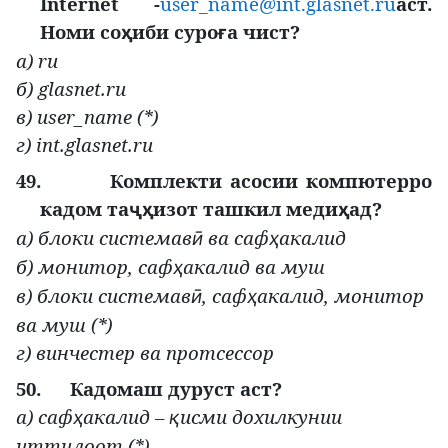
Internet -
user_name@int.glasnet.ru
аст.
Номи со
иби суро
а чист?
ҳ
ғ
а)
ru
б)
glasnet
.
ru
в)
user
_
name
(*)
г)
int
.
glasnet
.
ru
49.
Комплекти асосии компютерро
кадом та
изот ташкил меди
ад?
ҷҳ
ҳ
а) блоки системав
ва саф
акалид
ӣ
ҳ
б) монитор, саф
акалид ва муш
ҳ
в) блоки системав
, саф
акалид, монитор
ӣ
ҳ
ва муш (*)
г) винчестер ва протсессор
50.
Кадомаш дуруст аст?
а) саф
акалид –
исми дохилкунии
ҳ
қ
иттилоот (*)