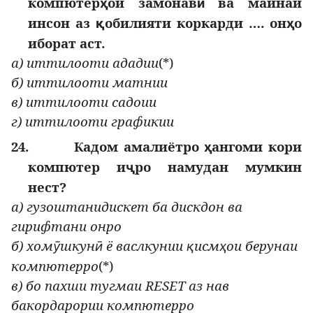
компютер
ои замонав
ва майнаи
ҳ
ӣ
инсон аз
обилияти коркарди …. он
о
қ
ҳ
иборат аст.
а) иттилооти ададии
(*)
б) иттилооти матнии
в) иттилооти садоии
г) иттилооти графикии
24.
Кадом амалиётро
ангоми кори
ҳ
компютер и
ро намудан мумкин
ҷ
нест?
а) гузоштанидискет ба дискдон ва
гирифтани онро
б) хом
шкун
ё васлкунии
исм
ои берунаи
ӯ
ӣ
қ
ҳ
компютерро
(*)
в) бо пахши тугмаи RESET аз нав
бакордарории компютерро