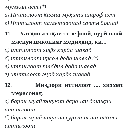
мумкин аст (*)
в) Иттилоот
исми му
ити атроф аст
қ
ҳ
г) Иттилоот наметавонад савт
бошад
ӣ
11.
Хат
ои ало
аи телефон
, нур
-нах
,
ҳ
қ
ӣ
ӣ
ӣ
масн
имконият меди
анд, ки…
ӯӣ
ҳ
а) иттилоот
ифз карда шавад
ҳ
б) иттилоот ирсол дода шавад (*)
в) иттилоот табдил дода шавад
г) иттилоот э
од карда шавад
ҷ
12.
Ми
дори иттилоот …. хизмат
қ
мерасонад.
а) барои муайянкунии дара
аи да
и
ии
ҷ
қ
қ
иттилоот
б) барои муайянкунии суръати инти
оли
қ
иттилоот