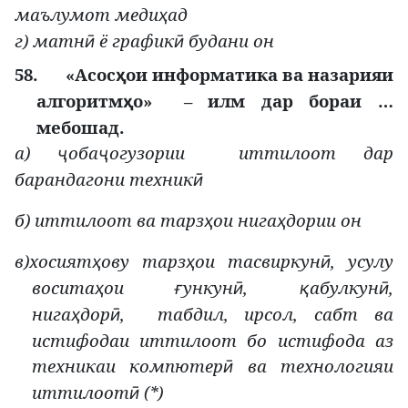
маълумот меди
ад
ҳ
г) матн
ё график
будани он
ӣ
ӣ
58.
«Асос
ои
информатика
ва
назарияи
ҳ
алгоритм
о»
– илм дар бораи …
ҳ
мебошад.
а)
оба
огузории иттилоот дар
ҷ
ҷ
барандагони техник
ӣ
б) иттилоот ва тарз
ои нига
дории он
ҳ
ҳ
в)хосият
ову тарз
ои тасвиркун
, усулу
ҳ
ҳ
ӣ
восита
ои
ункун
,
абулкун
,
ҳ
ғ
ӣ
қ
ӣ
нига
дор
, табдил, ирсол, сабт ва
ҳ
ӣ
истифодаи иттилоот бо истифода аз
техникаи компютер
ва технологияи
ӣ
иттилоот
(*)
ӣ