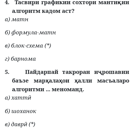
4.
Тасвири графикии сохтори манти
ии
қ
алгоритм кадом аст?
а) матн
б) формула-матн
в) блок-схема (*)
г) барнома
5.
Пайдарпай такроран и
рошавии
ҷ
баъзе мар
ала
ои
алли масъаларо
ҳ
ҳ
ҳ
алгоритми ... меноманд.
а) хатт
ӣ
б) шоханок
в) давр
(*)
ӣ