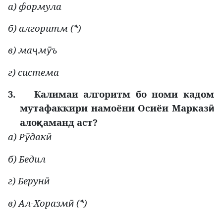
а) формула
б) алгоритм (*)
в) ма
м
ъ
ҷ
ӯ
г) система
3.
Калимаи алгоритм бо номи кадом
мутафаккири намоёни Осиёи Марказ
ӣ
ало
аманд аст?
қ
а) Р
дак
ӯ
ӣ
б) Бедил
г) Берун
ӣ
в) Ал-Хоразм
(*)
ӣ