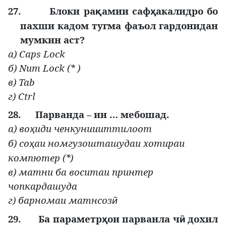
27.
Блоки ра
амии саф
акалидро бо
қ
ҳ
пахши кадом тугма фаъол гардонидан
мумкин аст?
а
) Caps Lock
б
) Num Lock (* )
в
) Tab
г) Ctrl
28.
Парванда – ин … мебошад.
а) во
иди ченкуниииттилоот
ҳ
б) со
аи номгузошташудаи хотираи
ҳ
компютер (*)
в) матни ба воситаи принтер
чопкардашуда
г) барномаи матнсоз
ӣ
29.
Ба параметр
ои парванла ч
дохил
ҳ
ӣ