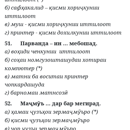
б) саф
акалид –
исми хори
кунии
ҳ
қ
ҷ
иттилоот
в) муш -
исми хори
кунии иттилоот
қ
ҷ
г) принтер -
исми дохилкунии иттилоот
қ
51.
Парванда – ин … мебошад.
а) во
иди ченкунии иттилоот
ҳ
б) со
аи номгузошташудаи хотираи
ҳ
компютер (*)
в) матни ба воситаи принтер
чопкардашуда
г) барномаи матнсоз
ӣ
52.
Ма
м
ъ … дар бар мегирад.
ҷ
ӯ
а)
амаи
узъ
ои зерма
м
ъро (*)
ҳ
ҷ
ҳ
ҷ
ӯ
б)
исми
узъ
ои зерма
м
ъро
қ
ҷ
ҳ
ҷ
ӯ
в) чор
узъи зерма
м
ъро
ҷ
ҷ
ӯ