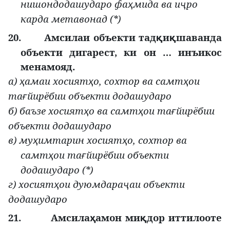
нишондодашударо фа
мида ва и
ро
ҳ
ҷ
карда метавонад (*)
20.
Амсилаи объекти тад
и
шаванда
қ
қ
объекти дигарест, ки он … инъикос
менамояд
.
а)
амаи хосият
о, сохтор ва самт
ои
ҳ
ҳ
ҳ
та
йирёбии объекти додашударо
ғ
б) баъзе хосият
о ва самт
ои та
йирёбии
ҳ
ҳ
ғ
объекти додашударо
в) му
имтарин хосият
о, сохтор ва
ҳ
ҳ
самт
ои та
йирёбии объекти
ҳ
ғ
додашударо (*)
г) хосият
ои дуюмдара
аи объекти
ҳ
ҷ
додашударо
21.
Амсила
амон ми
дор иттилооте
ҳ
қ