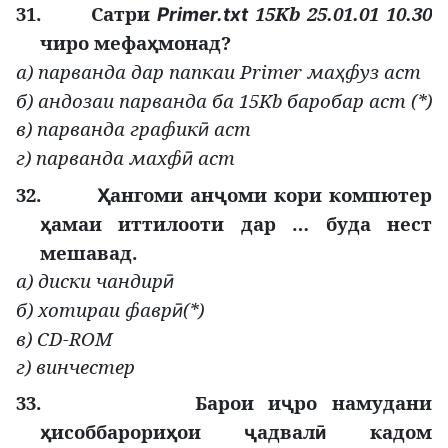
31.
Сатри
15Kb 25.01.01 10.30
Primer.tхt
чиро мефа
монад?
ҳ
а) парванда дар папкаи Primer ма
фуз аст
ҳ
б) андозаи парванда ба 15Kb баробар аст (*)
в) парванда график
аст
ӣ
г) парванда махф
аст
ӣ
32.
ангоми ан
оми кори компютер
Ҳ
ҷ
амаи иттилооти дар … буда нест
ҳ
мешавад.
а) диски чандир
ӣ
б) хотираи фавр
(*)
ӣ
в) CD-ROM
г) винчестер
33.
Барои и
ро намудани
ҷ
исоббарори
ои
адвал
кадом
ҳ
ҳ
ҷ
ӣ