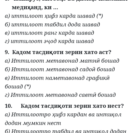
меди
анд, ки …
ҳ
а) иттилоот
ифз карда шавад (*)
ҳ
б) иттилоот табдил дода шавад
в) иттилоот ранг карда шавад
г) иттилоот э
од карда шавад
ҷ
9.
Кадом тасди
оти зерин хато аст?
қ
а) Иттилоот метавонад матн
бошад
ӣ
б) Иттилоот метавонад садо
бошад
ӣ
в) Иттилоот наметавонад график
ӣ
бошад (*)
г) Иттилоот метавонад савт
бошад
ӣ
10.
Кадом тасди
оти зерин хато нест?
қ
а) Иттилоотро
ифз кардан ва инти
ол
ҳ
қ
додан мумкин нест
б) Иттилоотро табдил ва инти
ол додан
қ