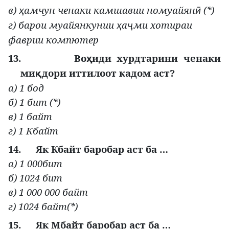
в)
амчун ченаки камшавии номуайян
(*)
ҳ
ӣ
г) барои муайянкунии
а
ми хотираи
ҳ
ҷ
фаврии компютер
13.
Во
иди хурдтарини ченаки
ҳ
ми
дори иттилоот кадом аст?
қ
а) 1 бод
б) 1 бит (*)
в) 1 байт
г) 1 Кбайт
14.
Як Кбайт баробар аст ба …
а) 1 000бит
б) 1024 бит
в) 1 000 000 байт
г) 1024 байт(*)
15.
Як Мбайт баробар аст ба …