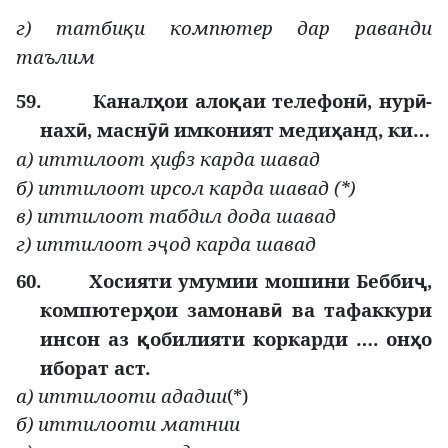
г) татби
и компютер дар раванди
қ
таълим
59.
Канал
ои ало
аи телефон
, нур
-
ҳ
қ
ӣ
ӣ
нах
, масн
имконият меди
анд, ки…
ӣ
ӯӣ
ҳ
а) иттилоот
ифз карда шавад
ҳ
б) иттилоот ирсол карда шавад (*)
в) иттилоот табдил дода шавад
г) иттилоот э
од карда шавад
ҷ
60.
Хосияти умумии мошини Бебби
,
ҷ
компютер
ои замонав
ва тафаккури
ҳ
ӣ
инсон аз
обилияти коркарди …. он
о
қ
ҳ
иборат аст.
а) иттилооти ададии
(*)
б) иттилооти матнии