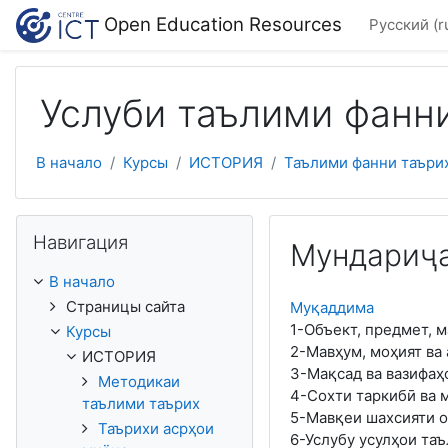
Перейти к основному содержанию
Open Education Resources
Русский ‎(r
Услуби таълими фанн
В начало
Курсы
ИСТОРИЯ
Таълими фанни таъри
Пропустить Навигация
Навигация
Мундариҷ
В начало
Страницы сайта
Муқаддима
1-Объект, предмет, 
Курсы
2-Мавҳум, моҳият ва
ИСТОРИЯ
3-Мақсад ва вазифаҳ
Методикаи
4-Сохти таркибӣ ва 
таълими таърих
5-Мавқеи шахсияти о
Таърихи асрҳои
6-Услубу усулҳои та