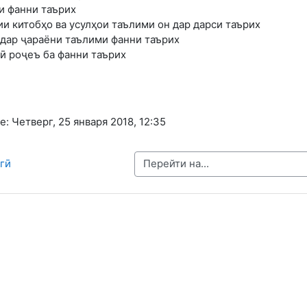
и фанни таърих
и китобҳо ва усулҳои таълими он дар дарси таърих
дар ҷараёни таълими фанни таърих
ӣ роҷеъ ба фанни таърих
 Четверг, 25 января 2018, 12:35
Перейти на...
агӣ