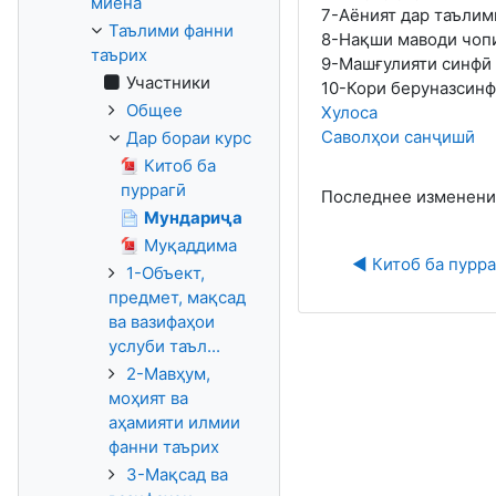
миёна
7-Аёният дар таълим
Таълими фанни
8-Нақши маводи чопи
таърих
9-Машғулияти синфӣ 
Участники
10-Кори беруназсинф
Общее
Хулоса
Саволҳои санҷишӣ
Дар бораи курс
Китоб ба
пуррагӣ
Последнее изменение:
Мундариҷа
Муқаддима
◀︎ Китоб ба пурр
1-Объект,
предмет, мақсад
ва вазифаҳои
услуби таъл...
2-Мавҳум,
моҳият ва
аҳамияти илмии
фанни таърих
3-Мақсад ва