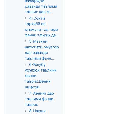
вазифаҳои
раванди таълими
таърих дар м...
4-Сохти
таркибӣ ва
мазмуни таълими
фанни таърих да...
5-Мавқеи
шахсияти омӯзгор
дар раванди
таълими фанн...
6-Услубу
усулҳои таълими
фанни
таърих.Беёни
шифоҳӣ.
7-Аёният дар
таълими фанни
таърих
8-Нақши