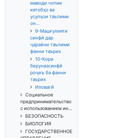
маводи чопии
китобҳо ва
усулҳои таълими
он...
9-Машғулияти
синфӣ дар
ҷараёни таълими
фанни таърих
10-Кори
беруназсинфӣ
роҷеъ ба фанни
таърих
Иловагӣ
Социальное
предпринимательство
с использованием ин...
БЕЗОПАСНОСТЬ
БИОЛОГИЯ
ГОСУДАРСТВЕННОЕ