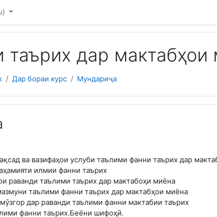
u)‎
и таърих дар мактабҳои
х
Дар бораи курс
Мундариҷа
а
мақсад ва вазифаҳои услуби таълими фанни таърих дар макт
 аҳамияти илмии фанни таърих
ои раванди таълими таърих дар мактабоҳи миёна
мазмуни таълими фанни таърих дар мактабҳои миёна
мӯзгор дар раванди таълими фанни мактабии таърих
ълими фанни таърих.Беёни шифоҳӣ.