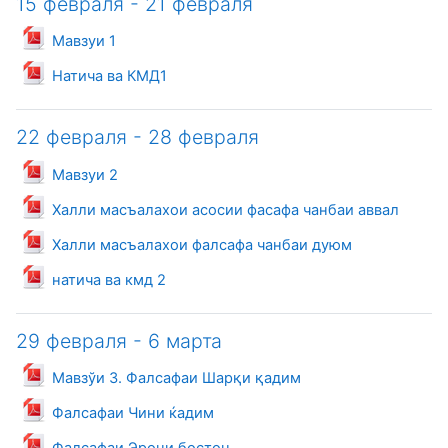
15 февраля - 21 февраля
Файл
Мавзуи 1
Файл
Натича ва КМД1
22 февраля - 28 февраля
Файл
Мавзуи 2
Файл
Халли масъалахои асосии фасафа чанбаи аввал
Файл
Халли масъалахои фалсафа чанбаи дуюм
Файл
натича ва кмд 2
29 февраля - 6 марта
Файл
Мавзўи 3. Фалсафаи Шарқи қадим
Файл
Фалсафаи Чини ќадим
Файл