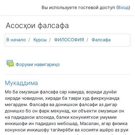
Перейти к основному содержанию
Вы используете гостевой доступ (
Вход
)
Асосҳои фалсафа
В начало
Курсы
ФИЛОСОФИЯ
Фалсафа
Календарный план
Общее
Форуми навигариҳо
Мукаддима
Мо ба омузиши фалсафа сар намуда, вориди дунёи
хиради човидони, хиради ба таври худ фикркунанда
мегардем. Фалсафа ва донишхои фалсафи аз дигар
донишхо бо он фарк мекунад, ки объекти омузиши он
на падидахои алохида, балки конуниятхои умумии
инкишофи ин падидахо мебошад. Масалан, агар физика
конунхои инкишофу тагйирёби ва хосияти ашёро аз руи