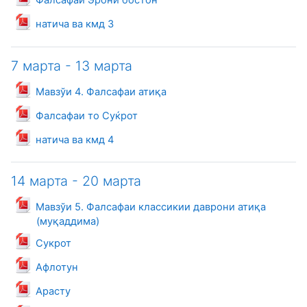
Фалсафаи Эрони бостон
Файл
натича ва кмд 3
7 марта - 13 марта
Файл
Мавзўи 4. Фалсафаи атиқа
Файл
Фалсафаи то Суќрот
Файл
натича ва кмд 4
14 марта - 20 марта
Мавзўи 5. Фалсафаи классикии даврони атиқа
Файл
(муқаддима)
Файл
Сукрот
Файл
Афлотун
Файл
Арасту