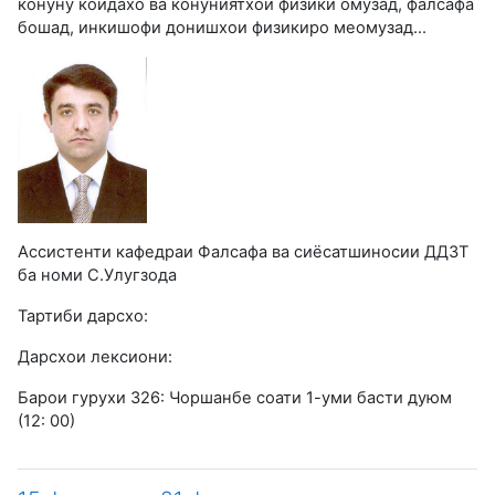
конуну коидахо ва конуниятхои физики омузад, фалсафа
бошад, инкишофи донишхои физикиро меомузад...
Ассистенти кафедраи Фалсафа ва сиёсатшиносии ДДЗТ
ба номи С.Улугзода
Тартиби дарсхо:
Дарсхои лексиони:
Барои гурухи 326: Чоршанбе соати 1-уми басти дуюм
(12: 00)