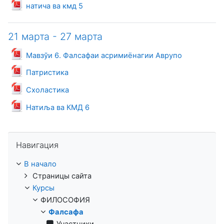
Файл
натича ва кмд 5
21 марта - 27 марта
Файл
Мавзўи 6. Фалсафаи асримиёнагии Аврупо
Файл
Патристика
Файл
Схоластика
Файл
Натиља ва КМД 6
Пропустить Навигация
Навигация
В начало
Страницы сайта
Курсы
ФИЛОСОФИЯ
Фалсафа