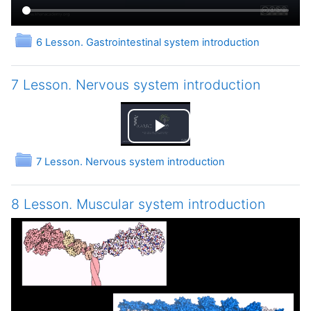
Папка
6 Lesson. Gastrointestinal system introduction
7 Lesson. Nervous system introduction
Воспроизвести
Папка
7 Lesson. Nervous system introduction
видео
8 Lesson. Muscular system introduction