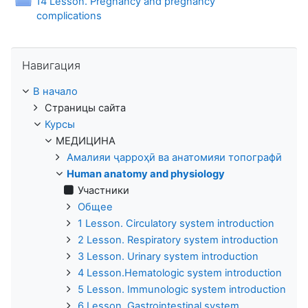
14 Lesson. Pregnancy and pregnancy
Папка
complications
Пропустить Навигация
Навигация
В начало
Страницы сайта
Курсы
МЕДИЦИНА
Амалияи ҷарроҳӣ ва анатомияи топографӣ
Human anatomy and physiology
Участники
Общее
1 Lesson. Circulatory system introduction
2 Lesson. Respiratory system introduction
3 Lesson. Urinary system introduction
4 Lesson.Hematologic system introduction
5 Lesson. Immunologic system introduction
6 Lesson. Gastrointestinal system