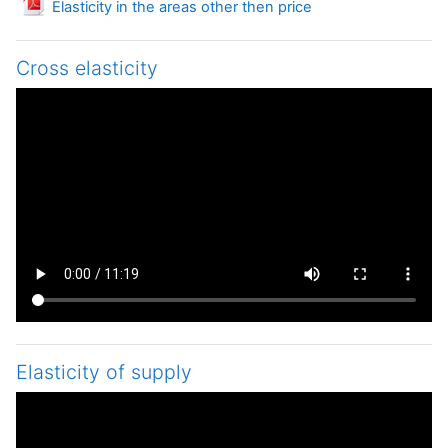
Файл
Elasticity in the areas other then price
Cross elasticity
Elasticity of supply