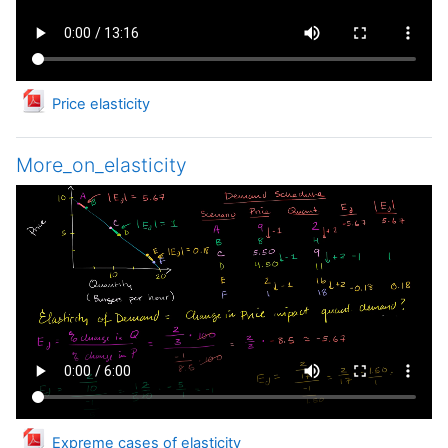
Файл
Price elasticity
More_on_elasticity
Файл
Expreme cases of elasticity