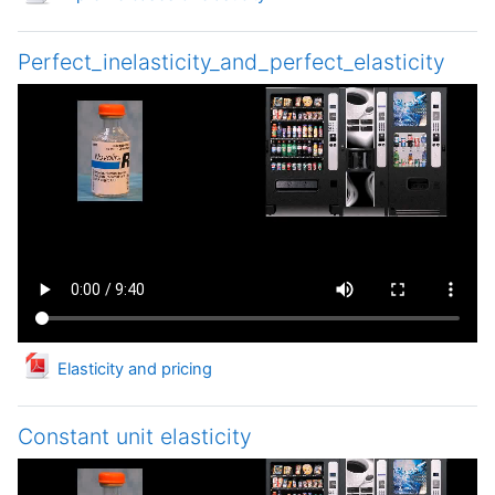
Perfect_inelasticity_and_perfect_elasticity
Файл
Elasticity and pricing
Constant unit elasticity