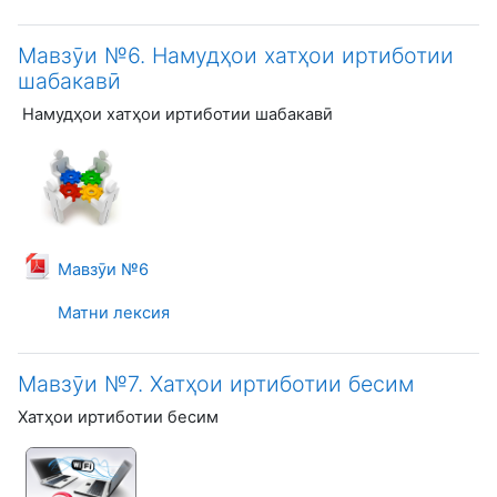
Мавзӯи №6. Намудҳои хатҳои иртиботии
шабакавӣ
Намудҳои хатҳои иртиботии шабакавӣ
Файл
Мавзӯи №6
Матни лексия
Мавзӯи №7. Хатҳои иртиботии бесим
Хатҳои иртиботии бесим