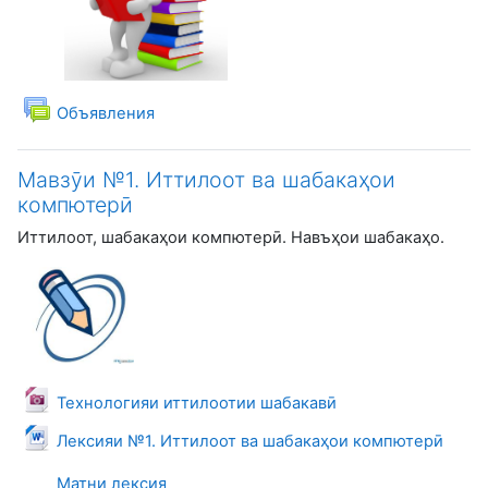
Форум
Объявления
Мавзӯи №1. Иттилоот ва шабакаҳои
компютерӣ
Иттилоот, шабакаҳои компютерӣ. Навъҳои шабакаҳо.
Файл
Технологияи иттилоотии шабакавӣ
Файл
Лексияи №1. Иттилоот ва шабакаҳои компютерӣ
Матни лексия