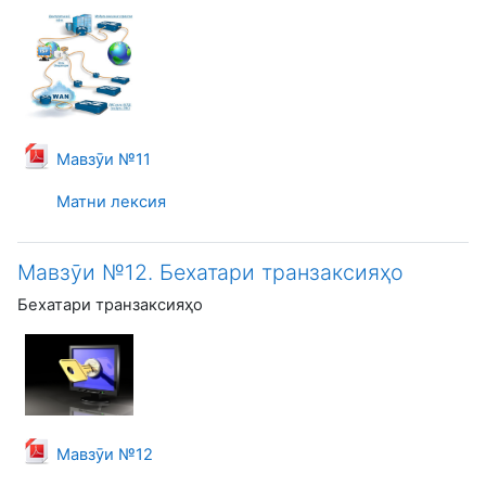
Файл
Мавзӯи №11
Матни лексия
Мавзӯи №12. Бехатари транзаксияҳо
Бехатари транзаксияҳо
Файл
Мавзӯи №12