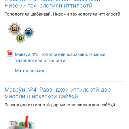
Низоми технологияи иттилоотӣ
Топологияи шабакавӣ. Низоми технологияи иттилоотӣ
Мавзӯи №3. Топологияи шабакавӣ. Низоми
Файл
технологияи иттилоотӣ
Матни лексия
Мавзӯи №4. Равандҳои иттилоотӣ дар
мисоли ширкатҳои сайёҳӣ
Равандҳои иттилоотӣ дар мисоли ширкатҳои сайёҳӣ