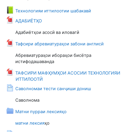
Книга
Технологияи иттилоотии шабакавӣ
Файл
АДАБИЁТҲО
Адабиётҳои асосӣ ва иловагӣ
Файл
Тафсири абревиатураҳои забони англисӣ
Абревиатураҳои ибораҳои бисётра
истифодашаванда
ТАФСИРИ МАФҲУМҲОИ АСОСИИ ТЕХНОЛОГИЯИ
Файл
ИТТИЛООТӢ
Страница
Саволномаи тести санҷиши дониш
Саволнома
Папка
Матни пурраи лексияҳо
матни лексия
ҳо