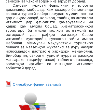
сайёҳон ва ҷаҳонгардон низ зарурат доранд.
Саноати туристӣ фаъолияти иттилоотии
доманадор мебошад. Кам соҳаеро ба монанди
саноати туристӣ пайдо намудан мумкин аст, ки
дар он ҷамъоварӣ, коркард, тадбиқ ва интиқоли
иттилоот дар фаъолияти ҳамарӯзаашон ин
қадар ҳам муҳим бошад. Хизматрасониҳои
туристиро ба мисли молҳои истеъмолӣ ва
истеҳсолӣ дар рафҳои мағозаҳо барои
интихоби муштариён, гузоштан ғайри имкон
мебошад. Маъмулан маҳсулотҳои туристиро
пешакӣ аз мавзеъҳои мухталиф ва дуру наздик
ихлосмандон дастрас ё харидорӣ менамоянд.
Бинобар ин, саноати туристӣ пурра аз расмҳои
манзараҳо, таърифу тавсиф, таблиғот, тавсияҳо,
воситаҳои иртибот ва интиқоли иттилоот
вобастагӣ дорад.
Файл
Силлабуси фанни таълимӣ