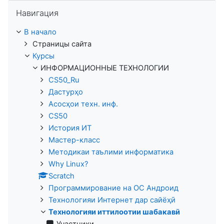
Пропустить Навигация
Навигация
В начало
Страницы сайта
Курсы
ИНФОРМАЦИОННЫЕ ТЕХНОЛОГИИ
CS50_Ru
Дастурҳо
Асосҳои техн. инф.
CS50
История ИТ
Мастер-класс
Методикаи таълими информатика
Why Linux?
Scratch
Программирование на ОС Андроид
Технологияи Интернет дар сайёҳӣ
Технологияи иттилоотии шабакавӣ