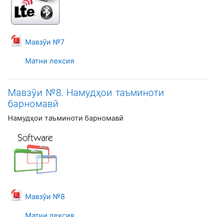
Файл
Мавзӯи №7
Матни лексия
Мавзӯи №8. Намудҳои таъминоти
барномавӣ
Намудҳои таъминоти барномавӣ
Файл
Мавзӯи №8
Матни лексия