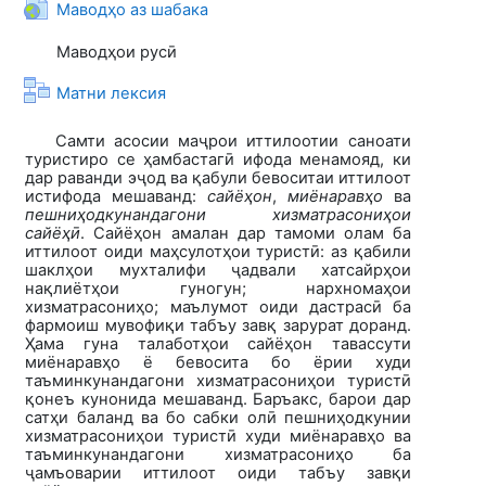
Гиперссылка
Маводҳо аз шабака
Маводҳои русӣ
Лекция
Матни лексия
Самти асосии маҷрои иттилоотии саноати
туристиро се ҳамбастагӣ ифода менамояд, ки
дар раванди эҷод ва қабули бевоситаи иттилоот
истифода мешаванд:
сайёҳон
,
миёнаравҳо
ва
пешниҳодкунандагони хизматрасониҳои
сайёҳӣ
. Сайёҳон амалан дар тамоми олам ба
иттилоот оиди маҳсулотҳои туристӣ: аз қабили
шаклҳои мухталифи ҷадвали хатсайрҳои
нақлиётҳои гуногун; нархномаҳои
хизматрасониҳо; маълумот оиди дастрасӣ ба
фармоиш мувофиқи табъу завқ зарурат доранд.
Ҳама гуна талаботҳои сайёҳон тавассути
миёнаравҳо ё бевосита бо ёрии худи
таъминкунандагони хизмат­расониҳои туристӣ
қонеъ кунонида мешаванд. Баръакс, барои дар
сатҳи баланд ва бо сабки олӣ пешниҳодкунии
хизматрасониҳои туристӣ худи миёнаравҳо ва
таъминкунандагони хизматрасониҳо ба
ҷамъоварии иттилоот оиди табъу завқи