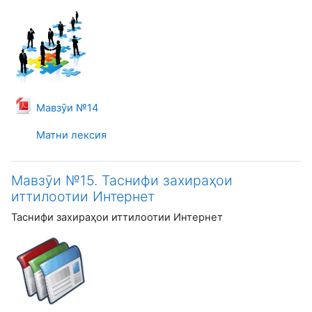
Файл
Мавзӯи №14
Матни лексия
Мавзӯи №15. Таснифи захираҳои
иттилоотии Интернет
Таснифи захираҳои иттилоотии Интернет