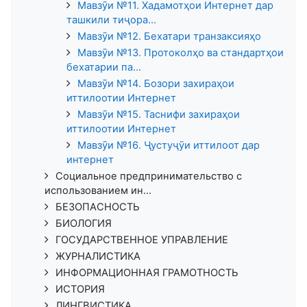
Мавзӯи №11. Хадамотҳои Интернет дар
ташкили тиҷора...
Мавзӯи №12. Бехатари транзаксияҳо
Мавзӯи №13. Протоколҳо ва стандартҳои
бехатарии па...
Мавзӯи №14. Бозори захираҳои
иттилоотии Интернет
Мавзӯи №15. Таснифи захираҳои
иттилоотии Интернет
Мавзӯи №16. Ҷустуҷӯи иттилоот дар
интернет
Социальное предпринимательство с
использованием ин...
БЕЗОПАСНОСТЬ
БИОЛОГИЯ
ГОСУДАРСТВЕННОЕ УПРАВЛЕНИЕ
ЖУРНАЛИСТИКА
ИНФОРМАЦИОННАЯ ГРАМОТНОСТЬ
ИСТОРИЯ
ЛИНГВИСТИКА