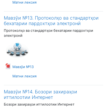
Матни лексия
Мавзӯи №13. Протоколҳо ва стандартҳои
бехатарии пардохтҳои электронӣ
Протоколҳо ва стандартҳои бехатарии пардохтҳои
электронӣ
Файл
Мавзӯи №13
Матни лексия
Мавзӯи №14. Бозори захираҳои
иттилоотии Интернет
Бозори захираҳои иттилоотии Интернет