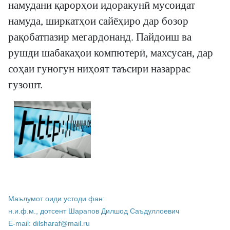
намудани қарорҳои идоракунӣ мусоидат
намуда, ширкатҳои сайёҳиро дар бозор
рақобатпазир мегардонанд. Пайдоиш ва
рушди шабакаҳои компютерӣ, махсусан, дар
соҳаи гуногун ниҳоят таъсири назаррас
гузошт.
Маълумот оиди устоди фан:
н.и.ф.м., дотсент Шарапов Дилшод Саъдуллоевич
E-mail: dilsharaf@mail.ru