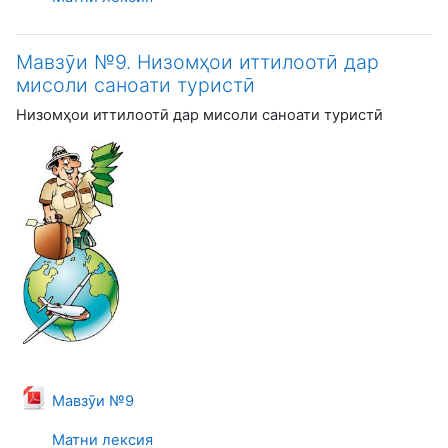
Мавзӯи №9. Низомҳои иттилоотӣ дар
мисоли саноати туристӣ
Низомҳои иттилоотӣ дар мисоли саноати туристӣ
Файл
Мавзӯи №9
Матни лексия