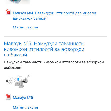
Мавзӯи №4. Равандҳои иттилоотӣ дар мисоли
Файл
ширкатҳои сайёҳӣ
Матни лексия
Мавзӯи №5. Намудҳои таъминоти
низомҳои иттилоотӣ ва афзорҳои
шабакавӣ
Намудҳои таъминоти низомҳои иттилоотӣ ва афзорҳои
шабакавӣ
Файл
Мавзӯи №5
Матни лексия