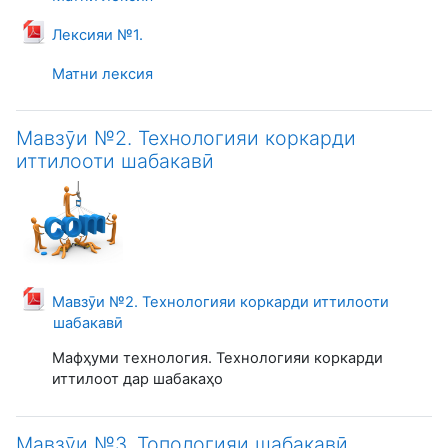
Файл
Лексияи №1.
Матни лексия
Мавзӯи №2. Технологияи коркарди
иттилооти шабакавӣ
Мавзӯи №2. Технологияи коркарди иттилооти
Файл
шабакавӣ
Мафҳуми технология. Технологияи коркарди
иттилоот дар шабакаҳо
Мавзӯи №3. Топологияи шабакавӣ.