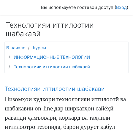
Перейти к основному содержанию
Вы используете гостевой доступ (
Вход
)
Технологияи иттилоотии
шабакавӣ
В начало
Курсы
ИНФОРМАЦИОННЫЕ ТЕХНОЛОГИИ
Технологияи иттилоотии шабакавӣ
Тематический план
Технологияи иттилоотии шабакавӣ
Низомҳои худкори технологияи иттилоотӣ ва
шабакавии on-line дар ширкатҳои сайёҳӣ
раванди ҷамъоварӣ, коркард ва таҳлили
иттилоотро тезонида, барои дуруст қабул