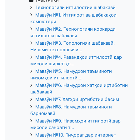
Участники
Технологияи иттилоотии шабакавӣ
Мавзӯи №1. Иттилоот ва шабакаҳои
компютерӣ
Мавзӯи №2. Технологияи коркарди
иттилооти шабакавӣ
Мавзӯи №3. Топологияи шабакавӣ.
Низоми технологияи...
Мавзӯи №4. Равандҳои иттилоотӣ дар
мисоли ширкатҳо...
Мавзӯи №5. Намудҳои таъминоти
низомҳои иттилоотӣ ...
Мавзӯи №6. Намудҳои хатҳои иртиботии
шабакавӣ
Мавзӯи №7. Хатҳои иртиботии бесим
Мавзӯи №8. Намудҳои таъминоти
барномавӣ
Мавзӯи №9. Низомҳои иттилоотӣ дар
мисоли саноати т...
Мавзӯи №10. Тиҷорат дар интернет